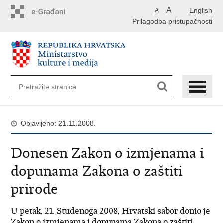
Preskoči
A
English
A
na
Prilagodba pristupačnosti
glavni
sadržaj
Objavljeno: 21.11.2008.
Donesen Zakon o izmjenama i
dopunama Zakona o zaštiti
prirode
U petak, 21. Studenoga 2008, Hrvatski sabor donio je
Zakon o izmjenama i dopunama Zakona o zaštiti