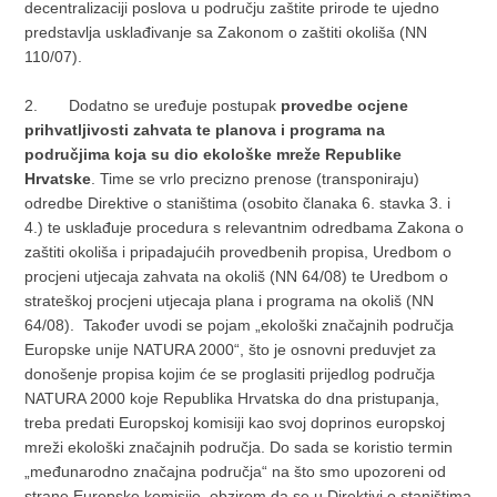
decentralizaciji poslova u području zaštite prirode te ujedno
predstavlja usklađivanje sa Zakonom o zaštiti okoliša (NN
110/07).
2.
Dodatno se uređuje postupak
provedbe ocjene
prihvatljivosti zahvata te planova i programa na
područjima koja su dio ekološke mreže Republike
Hrvatske
. Time se vrlo precizno prenose (transponiraju)
odredbe Direktive o staništima (osobito članaka 6. stavka 3. i
4.) te usklađuje procedura s relevantnim odredbama Zakona o
zaštiti okoliša i pripadajućih provedbenih propisa, Uredbom o
procjeni utjecaja zahvata na okoliš (NN 64/08) te Uredbom o
strateškoj procjeni utjecaja plana i programa na okoliš (NN
64/08). Također uvodi se pojam „ekološki značajnih područja
Europske unije NATURA 2000“, što je osnovni preduvjet za
donošenje propisa kojim će se proglasiti prijedlog područja
NATURA 2000 koje Republika Hrvatska do dna pristupanja,
treba predati Europskoj komisiji kao svoj doprinos europskoj
mreži ekološki značajnih područja. Do sada se koristio termin
„međunarodno značajna područja“ na što smo upozoreni od
strane Europske komisije, obzirom da se u Direktivi o staništima