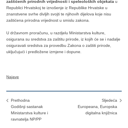
zaštićenih prirodnih vrijednosti i speleoloških objekata
u
Republici Hrvatskoj te iznošenje iz Republike Hrvatske u
znanstvene svrhe divljih svojti te njihovih dijelova koje nisu
zaštićena prirodna vrijednost u smislu zakona.
U državnom proračunu, u razdjelu Ministarstva kulture,
osigurana su sredstva za zaštitu prirode, iz kojih će se i nadalje
osiguravati sredstva za provedbu Zakona o zaštiti prirode,
uključujući i predložene izmjene i dopune.
Najave
Prethodna
Sljedeća
Godišnji sastanak
Europeana, Europska
Ministarstva kulture i
digitalna knjižnica
ravnatelja NP/PP