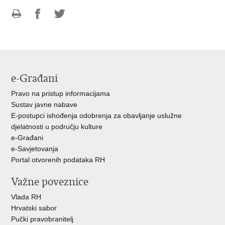
Ispiši
Podijeli
Podijeli
stranicu
na
na
Facebooku
Twitteru
e-Građani
Pravo na pristup informacijama
Sustav javne nabave
E-postupci ishođenja odobrenja za obavljanje uslužne
djelatnosti u području kulture
e-Građani
e-Savjetovanja
Portal otvorenih podataka RH
Važne poveznice
Vlada RH
Hrvatski sabor
Pučki pravobranitelj