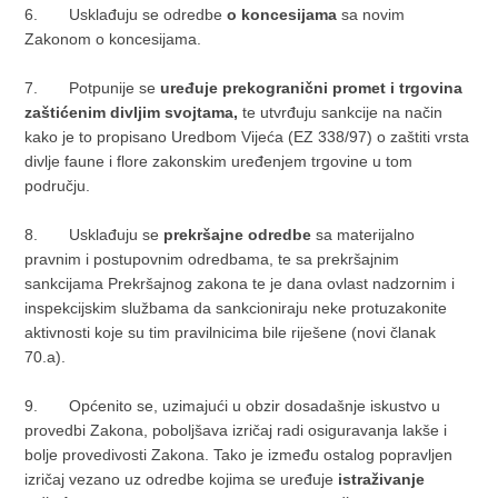
6.
Usklađuju se odredbe
o koncesijama
sa novim
Zakonom o koncesijama.
7.
Potpunije se
uređuje prekogranični promet i trgovina
zaštićenim divljim svojtama,
te utvrđuju sankcije na način
kako je to propisano Uredbom Vijeća (EZ 338/97) o zaštiti vrsta
divlje faune i flore zakonskim uređenjem trgovine u tom
području.
8.
Usklađuju se
prekršajne odredbe
sa materijalno
pravnim i postupovnim odredbama, te sa prekršajnim
sankcijama Prekršajnog zakona te je dana ovlast nadzornim i
inspekcijskim službama da sankcioniraju neke protuzakonite
aktivnosti koje su tim pravilnicima bile riješene (novi članak
70.a).
9.
Općenito se, uzimajući u obzir dosadašnje iskustvo u
provedbi Zakona, poboljšava izričaj radi osiguravanja lakše i
bolje provedivosti Zakona. Tako je između ostalog popravljen
izričaj vezano uz odredbe kojima se uređuje
istraživanje