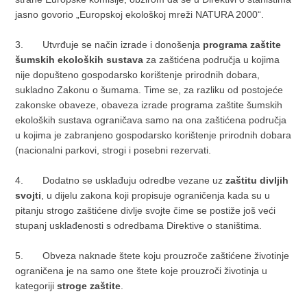
jasno govorio „Europskoj ekološkoj mreži NATURA 2000“.
3.
Utvrđuje se način izrade i donošenja
programa zaštite
šumskih ekoloških sustava
za zaštićena područja u kojima
nije dopušteno gospodarsko korištenje prirodnih dobara,
sukladno Zakonu o šumama. Time se, za razliku od postojeće
zakonske obaveze, obaveza izrade programa zaštite šumskih
ekoloških sustava ograničava samo na ona zaštićena područja
u kojima je zabranjeno gospodarsko korištenje prirodnih dobara
(nacionalni parkovi, strogi i posebni rezervati.
4.
Dodatno se usklađuju odredbe vezane uz
zaštitu divljih
svojti
, u dijelu zakona koji propisuje ograničenja kada su u
pitanju strogo zaštićene divlje svojte čime se postiže još veći
stupanj usklađenosti s odredbama Direktive o staništima.
5.
Obveza naknade štete koju prouzroče zaštićene životinje
ograničena je na samo one štete koje prouzroči životinja u
kategoriji
stroge zaštite
.