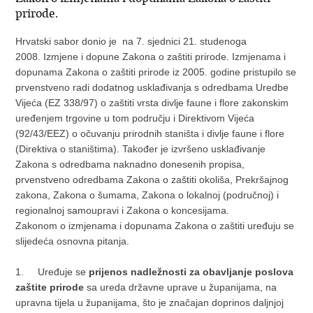
prirode.
Hrvatski sabor donio je na 7. sjednici 21. studenoga
2008. Izmjene i dopune Zakona o zaštiti prirode. Izmjenama i
dopunama Zakona o zaštiti prirode iz 2005. godine pristupilo se
prvenstveno radi dodatnog usklađivanja s odredbama Uredbe
Vijeća (EZ 338/97) o zaštiti vrsta divlje faune i flore zakonskim
uređenjem trgovine u tom području i Direktivom Vijeća
(92/43/EEZ) o očuvanju prirodnih staništa i divlje faune i flore
(Direktiva o staništima). Također je izvršeno usklađivanje
Zakona s odredbama naknadno donesenih propisa,
prvenstveno odredbama Zakona o zaštiti okoliša, Prekršajnog
zakona, Zakona o šumama, Zakona o lokalnoj (područnoj) i
regionalnoj samoupravi i Zakona o koncesijama.
Zakonom o izmjenama i dopunama Zakona o zaštiti uređuju se
slijedeća osnovna pitanja.
1.
Uređuje se
prijenos nadležnosti za obavljanje poslova
zaštite prirode
sa ureda državne uprave u županijama, na
upravna tijela u županijama, što je značajan doprinos daljnjoj