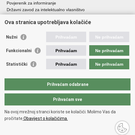
Povjerenik za informiranje
Državni zavod za intelektualno vlasništvo
Agencija za medije
Ova stranica upotrebljava kolačiće
HAKOM
Ostale poveznice
Nužni
Prihvaćam
Ne prihvaćam
Hrvatski restauratorski zavod
Funkcionalni
Prihvaćam
Ne prihvaćam
Hrvatski audiovizualni centar
Zaklada Kultura nova
Statistički
Prihvaćam
Ne prihvaćam
Creative Europe
Cultural heritage in EU
EU National Institutes for Culture
Prihvaćam odabrane
Međunarodni centar za podvodnu arheologiju u Zadru (MCPA)
Prihvaćam sve
Povratak na vrh
Na ovoj mrežnoj stranci koriste se kolačići. Molimo Vas da
Copyright © 2026 Ministarstvo kulture i medija.
Uvjeti korištenja
.
Izjava o
pročitate
Obavijest o kolačićima.
pristupačnosti
.