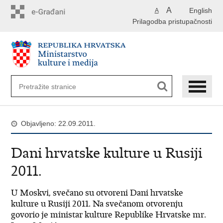
Preskoči
A
English
A
na
Prilagodba pristupačnosti
glavni
sadržaj
Objavljeno: 22.09.2011.
Dani hrvatske kulture u Rusiji
2011.
U Moskvi, svečano su otvoreni Dani hrvatske
kulture u Rusiji 2011. Na svečanom otvorenju
govorio je ministar kulture Republike Hrvatske mr.