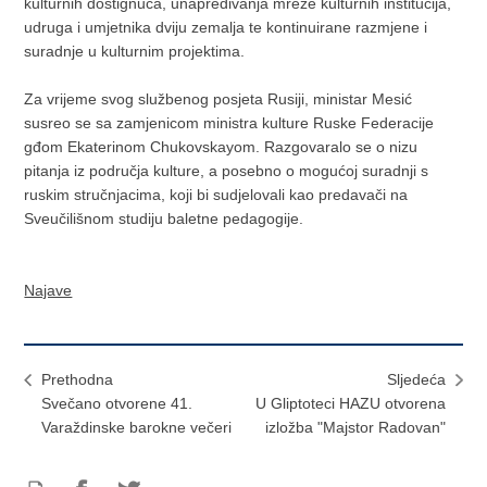
kulturnih dostignuća, unapređivanja mreže kulturnih institucija,
udruga i umjetnika dviju zemalja te kontinuirane razmjene i
suradnje u kulturnim projektima.
Za vrijeme svog službenog posjeta Rusiji, ministar Mesić
susreo se sa zamjenicom ministra kulture Ruske Federacije
gđom Ekaterinom Chukovskayom. Razgovaralo se o nizu
pitanja iz područja kulture, a posebno o mogućoj suradnji s
ruskim stručnjacima, koji bi sudjelovali kao predavači na
Sveučilišnom studiju baletne pedagogije.
Najave
Prethodna
Sljedeća
Svečano otvorene 41.
U Gliptoteci HAZU otvorena
Varaždinske barokne večeri
izložba "Majstor Radovan"