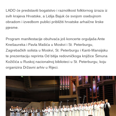
LADO će predstaviti bogatstvo i raznolikost folklornog izraza iz
svih krajeva Hrvatske, a Lidija Bajuk će svojom osebujnom
obradom i izvedbom publici približiti hrvatske arhaične lirske
pjesme.
Program manifestacije obuhvaća još koncerte orguljaša Ante
Knešaureka i Pavla Mašića u Moskvi i St. Peterburgu,
Zagrebačkih solista u Moskvi, St. Peterburgu i Kanti-Mansijsku
te prezentaciju reprinta Od bitija redovničkoga knjižice Šimuna
Kožičića u Ruskoj nacionalnoj biblioteci u St. Peterburgu, koju
organizira Državni arhiv u Rijeci.