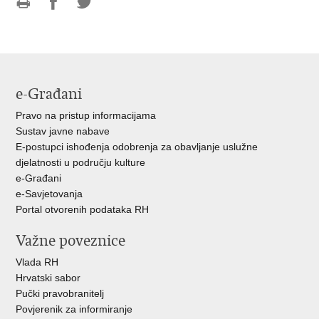
Ispiši
Podijeli
Podijeli
stranicu
na
na
Facebooku
Twitteru
e-Građani
Pravo na pristup informacijama
Sustav javne nabave
E-postupci ishođenja odobrenja za obavljanje uslužne
djelatnosti u području kulture
e-Građani
e-Savjetovanja
Portal otvorenih podataka RH
Važne poveznice
Vlada RH
Hrvatski sabor
Pučki pravobranitelj
Povjerenik za informiranje