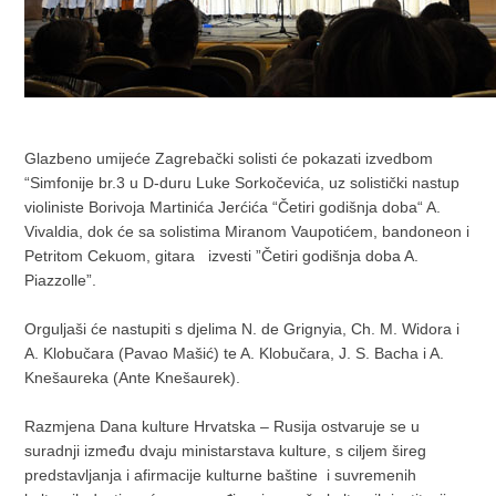
Glazbeno umijeće Zagrebački solisti će pokazati izvedbom
“Simfonije br.3 u D-duru Luke Sorkočevića, uz solistički nastup
violiniste Borivoja Martinića Jerćića “Četiri godišnja doba“ A.
Vivaldia, dok će sa solistima Miranom Vaupotićem, bandoneon i
Petritom Cekuom, gitara izvesti ”Četiri godišnja doba A.
Piazzolle”.
Orguljaši će nastupiti s djelima N. de Grignyia, Ch. M. Widora i
A. Klobučara (Pavao Mašić) te A. Klobučara, J. S. Bacha i A.
Knešaureka (Ante Knešaurek).
Razmjena Dana kulture Hrvatska – Rusija ostvaruje se u
suradnji između dvaju ministarstava kulture, s ciljem šireg
predstavljanja i afirmacije kulturne baštine i suvremenih