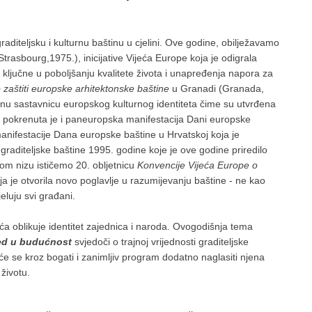
aditeljsku i kulturnu baštinu u cjelini. Ove godine, obilježavamo
Strasbourg,1975.), inicijative Vijeća Europe koja je odigrala
 ključne u poboljšanju kvalitete života i unapređenja napora za
 zaštiti europske arhitektonske baštine
u Granadi (Granada,
učnu sastavnicu europskog kulturnog identiteta čime su utvrđena
ine pokrenuta je i paneuropska manifestacija Dani europske
manifestacije Dana europske baštine u Hrvatskoj koja je
aditeljske baštine 1995. godine koje je ove godine priredilo
kom nizu ističemo 20. obljetnicu
Konvencije Vijeća Europe o
ja je otvorila novo poglavlje u razumijevanju baštine - ne kao
eluju svi građani.
ća oblikuje identitet zajednica i naroda. Ovogodišnja tema
led u budućnost
svjedoči o trajnoj vrijednosti graditeljske
e će se kroz bogati i zanimljiv program dodatno naglasiti njena
životu.