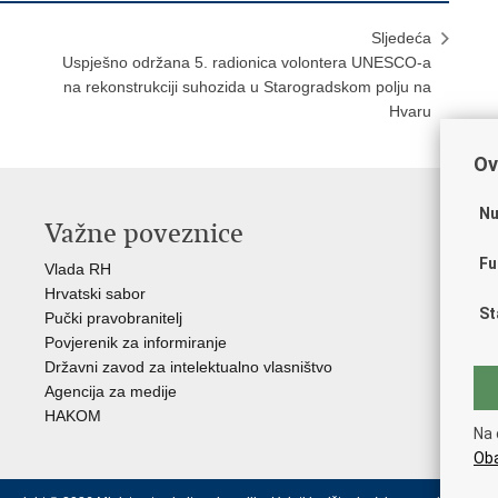
Sljedeća
Uspješno održana 5. radionica volontera UNESCO-a
na rekonstrukciji suhozida u Starogradskom polju na
Hvaru
Ov
Nu
Važne poveznice
O
Fu
Vlada RH
Hrv
Hrvatski sabor
Hrv
St
Pučki pravobranitelj
Zak
Povjerenik za informiranje
Cre
Državni zavod za intelektualno vlasništvo
Cul
Agencija za medije
EU 
HAKOM
Međ
Na 
(M
Oba