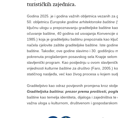
turističkih zajednica.
Godina 2025. je i godina važnih obljetnica vezanih za gr
50. obljetnicu
Europske godine arhitektonske baštine
(
ključnu ulogu u prepoznavanju graditeljske baštine kao
očuvanje baštine, 40 godina od usvajanja
Konvencije o
1985.) koja je graditeljsku baštinu prepoznala kao klj
načela cjelovite zaštite graditeljske baštine. Iste god
baštine. Također, ove godine slavimo i 30. godišnjicu 
pokrenuta proglašenjem posavskog sela Krapje selom gr
slavljenički program. Kao posljednju u ovom slavljenič
vrijednosti kulturne baštine za društvo
(Faro, 2005.) ko
statičnog nasljeđa, već kao živog procesa u kojem sudj
Graditeljstvo kao odraz povijesnih promjena kroz stolje
Graditeljska baština: prozor prema prošlosti, pog
baštine kao temelja identiteta, dijaloga i zajedništva t
važna uloga u kulturnom, društvenom i gospodarskom 