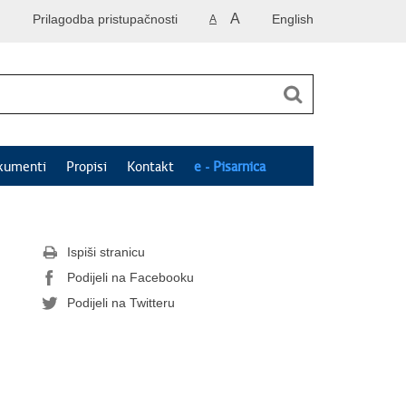
A
Prilagodba pristupačnosti
English
A
kumenti
Propisi
Kontakt
e - Pisarnica
Ispiši stranicu
Podijeli na Facebooku
Podijeli na Twitteru