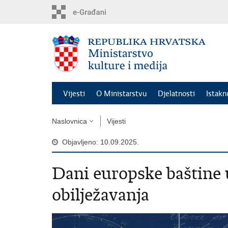
Preskoči
na
glavni
sadržaj
Vijesti
O Ministarstvu
Djelatnosti
Istak
Naslovnica
Vijesti
Objavljeno: 10.09.2025.
Dani europske baštine 
obilježavanja