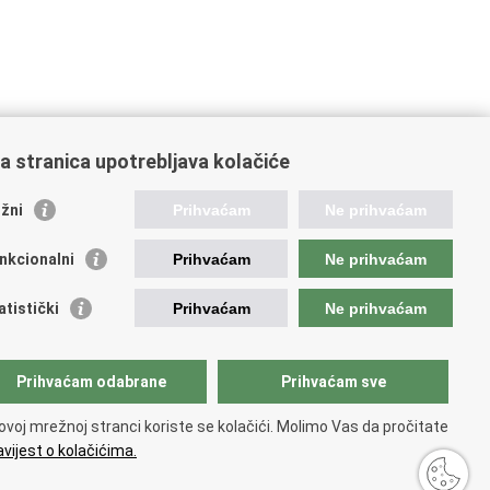
a stranica upotrebljava kolačiće
žni
Prihvaćam
Ne prihvaćam
stale poveznice
nkcionalni
Prihvaćam
Ne prihvaćam
atski restauratorski zavod
atski audiovizualni centar
atistički
Prihvaćam
Ne prihvaćam
lada Kultura nova
ative Europe
tural heritage in EU
Prihvaćam odabrane
Prihvaćam sve
National Institutes for Culture
unarodni centar za podvodnu arheologiju u Zadru
ovoj mrežnoj stranci koriste se kolačići. Molimo Vas da pročitate
CPA)
vijest o kolačićima.