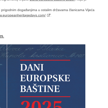
e i prigodnim događanjima u ostalim državama članicama Vijeća
ww.europeanheritagedays.com/
.
25.