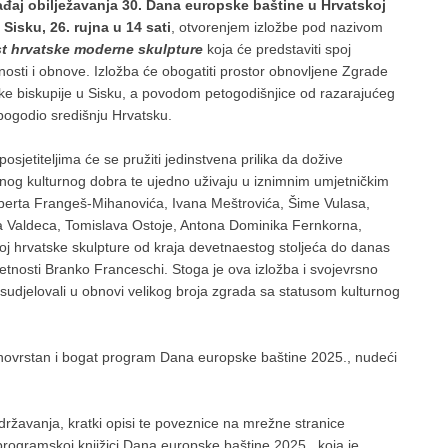
ađaj obilježavanja 30. Dana europske baštine u Hrvatskoj
 Sisku, 26. rujna u 14 sati
, otvorenjem izložbe pod nazivom
st hrvatske moderne skulpture
koja će predstaviti spoj
tnosti i obnove. Izložba će obogatiti prostor obnovljene Zgrade
čke biskupije u Sisku, a povodom petogodišnjice od razarajućeg
 pogodio središnju Hrvatsku.
osjetiteljima će se pružiti jedinstvena prilika da dožive
ćenog kulturnog dobra te ujedno uživaju u iznimnim umjetničkim
oberta Frangeš-Mihanovića, Ivana Meštrovića, Šime Vulasa,
fa Valdeca, Tomislava Ostoje, Antona Dominika Fernkorna,
voj hrvatske skulpture od kraja devetnaestog stoljeća do danas
tnosti Branko Franceschi. Stoga je ova izložba i svojevrsno
sudjelovali u obnovi velikog broja zgrada sa statusom kulturnog
aznovrstan i bogat program Dana europske baštine 2025., nudeći
državanja, kratki opisi te poveznice na mrežne stranice
programskoj knjižici
Dana europske baštine 2025.
, koja je