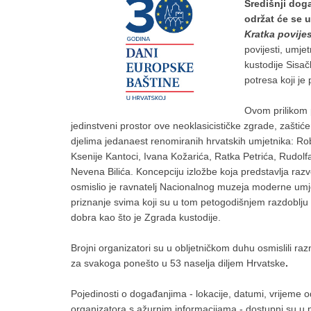
Središnji dog
održat će se u
Kratka povije
povijesti, umje
kustodije Sisa
potresa koji je
Ovom prilikom p
jedinstveni prostor ove neoklasicističke zgrade, zašti
djelima jedanaest renomiranih hrvatskih umjetnika: R
Ksenije Kantoci, Ivana Kožarića, Ratka Petrića, Rudol
Nevena Bilića. Koncepciju izložbe koja predstavlja raz
osmislio je ravnatelj Nacionalnog muzeja moderne umje
priznanje svima koji su u tom petogodišnjem razdoblju 
dobra kao što je Zgrada kustodije.
Brojni organizatori su u obljetničkom duhu osmislili r
za svakoga ponešto u 53 naselja diljem Hrvatske
.
Pojedinosti o događanjima - lokacije, datumi, vrijeme o
organizatora s ažurnim informacijama - dostupni su u 