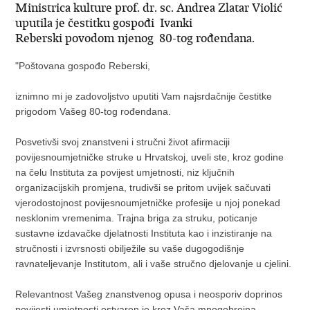
Ministrica kulture prof. dr. sc. Andrea Zlatar Violić
uputila je čestitku gospođi Ivanki
Reberski povodom njenog 80-tog rođendana.
"Poštovana gospođo Reberski,
iznimno mi je zadovoljstvo uputiti Vam najsrdačnije čestitke
prigodom Vašeg 80-tog rođendana.
Posvetivši svoj znanstveni i stručni život afirmaciji
povijesnoumjetničke struke u Hrvatskoj, uveli ste, kroz godine
na čelu Instituta za povijest umjetnosti, niz ključnih
organizacijskih promjena, trudivši se pritom uvijek sačuvati
vjerodostojnost povijesnoumjetničke profesije u njoj ponekad
nesklonim vremenima. Trajna briga za struku, poticanje
sustavne izdavačke djelatnosti Instituta kao i inzistiranje na
stručnosti i izvrsnosti obilježile su vaše dugogodišnje
ravnateljevanje Institutom, ali i vaše stručno djelovanje u cjelini.
Relevantnost Vašeg znanstvenog opusa i neosporiv doprinos
povijesti umjetnosti ostvaren je kroz Vaša mnogobrojna