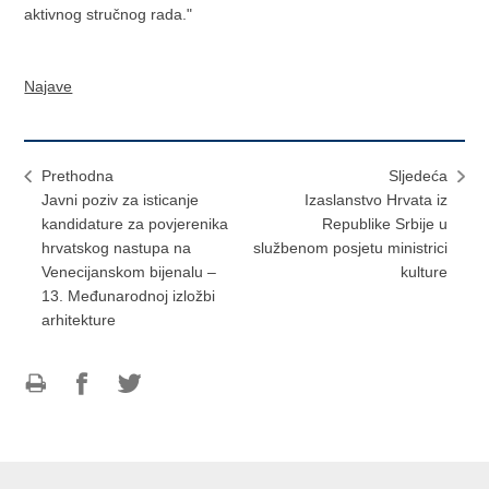
aktivnog stručnog rada."
Najave
Prethodna
Sljedeća
Javni poziv za isticanje
Izaslanstvo Hrvata iz
kandidature za povjerenika
Republike Srbije u
hrvatskog nastupa na
službenom posjetu ministrici
Venecijanskom bijenalu –
kulture
13. Međunarodnoj izložbi
arhitekture
Ispiši
Podijeli
Podijeli
stranicu
na
na
Facebooku
Twitteru