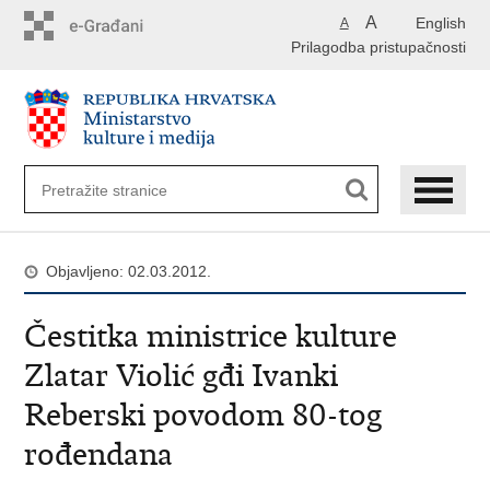
Preskoči
A
English
A
na
Prilagodba pristupačnosti
glavni
sadržaj
Objavljeno: 02.03.2012.
Čestitka ministrice kulture
Zlatar Violić gđi Ivanki
Reberski povodom 80-tog
rođendana