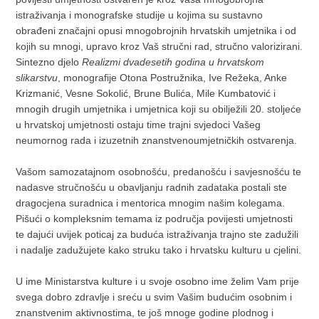
istraživanja i monografske studije u kojima su sustavno
obrađeni značajni opusi mnogobrojnih hrvatskih umjetnika i od
kojih su mnogi, upravo kroz Vaš stručni rad, stručno valorizirani.
Sintezno djelo
Realizmi dvadesetih godina u hrvatskom
slikarstvu
, monografije Otona Postružnika, Ive Režeka, Anke
Krizmanić, Vesne Sokolić, Brune Bulića, Mile Kumbatović i
mnogih drugih umjetnika i umjetnica koji su obilježili 20. stoljeće
u hrvatskoj umjetnosti ostaju time trajni svjedoci Vašeg
neumornog rada i izuzetnih znanstvenoumjetničkih ostvarenja.
Vašom samozatajnom osobnošću, predanošću i savjesnošću te
nadasve stručnošću u obavljanju radnih zadataka postali ste
dragocjena suradnica i mentorica mnogim našim kolegama.
Pišući o kompleksnim temama iz područja povijesti umjetnosti
te dajući uvijek poticaj za buduća istraživanja trajno ste zadužili
i nadalje zadužujete kako struku tako i hrvatsku kulturu u cjelini.
U ime Ministarstva kulture i u svoje osobno ime želim Vam prije
svega dobro zdravlje i sreću u svim Vašim budućim osobnim i
znanstvenim aktivnostima, te još mnoge godine plodnog i