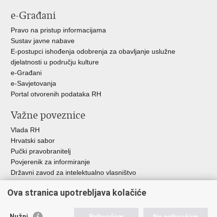
e-Građani
Pravo na pristup informacijama
Sustav javne nabave
E-postupci ishođenja odobrenja za obavljanje uslužne
djelatnosti u području kulture
e-Građani
e-Savjetovanja
Portal otvorenih podataka RH
Važne poveznice
Vlada RH
Hrvatski sabor
Pučki pravobranitelj
Povjerenik za informiranje
Državni zavod za intelektualno vlasništvo
Agencija za medije
Ova stranica upotrebljava kolačiće
HAKOM
Ostale poveznice
Nužni
Prihvaćam
Ne prihvaćam