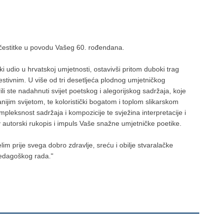
čestitke u
povodu Vašeg 60. rođendana.
i udio u hrvatskoj umjetnosti, ostavivši pritom duboki trag
estivnim. U više od tri desetljeća plodnog umjetničkog
ili ste nadahnuti svijet poetskog i alegorijskog sadržaja, koje
jim svijetom, te koloristički bogatom i toplom slikarskom
pleksnost sadržaja i kompozicije te svježina interpretacije i
v autorski rukopis i impuls Vaše snažne umjetničke poetike.
im prije svega dobro zdravlje, sreću i obilje stvaralačke
pedagoškog rada."