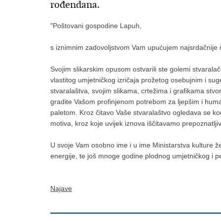
rođendana.
"Poštovani gospodine Lapuh,
s iznimnim zadovoljstvom Vam upućujem najsrdačnije 
Svojim slikarskim opusom ostvarili ste golemi stvaralačk
vlastitog umjetničkog izričaja prožetog osebujnim i sug
stvaralaštva, svojim slikama, crtežima i grafikama stvor
gradite Vašom profinjenom potrebom za ljepšim i humani
paletom.
Kroz čitavo Vaše stvaralaštvo ogledava se kom
motiva, kroz koje uvijek iznova iščitavamo prepoznatlji
U svoje Vam osobno ime i u ime Ministarstva kulture žel
energije, te još mnoge godine plodnog umjetničkog i 
Najave