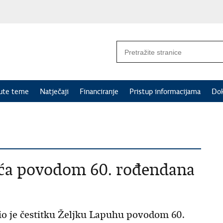
nute teme
Natječaji
Financiranje
Pristup informacijama
Do
ića povodom 60. rođendana
io je čestitku Željku Lapuhu povodom 60.