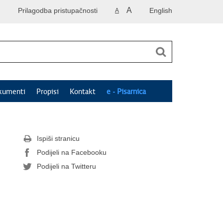
A
Prilagodba pristupačnosti
English
A
kumenti
Propisi
Kontakt
e - Pisarnica
Ispiši stranicu
Podijeli na Facebooku
Podijeli na Twitteru