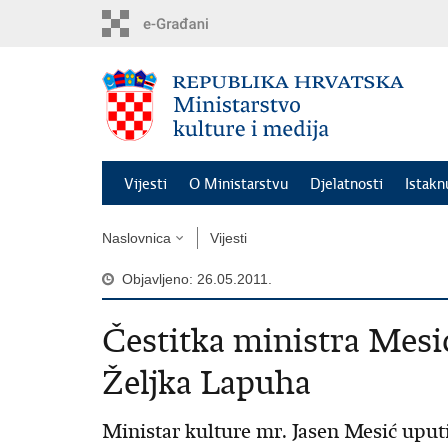
Preskoči
na
glavni
sadržaj
Vijesti
O Ministarstvu
Djelatnosti
Istak
Naslovnica
Vijesti
Objavljeno: 26.05.2011.
Čestitka ministra Mes
Željka Lapuha
Ministar kulture mr. Jasen Mesić uput