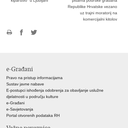
kiparstvo" u Ljubljani
pisama podrške građana
Republike Hrvatske vezano
uz trajni moratorij na
komercijalni kitolov
Ispiši
Podijeli
Podijeli
stranicu
na
na
Facebooku
Twitteru
e-Građani
Pravo na pristup informacijama
Sustav javne nabave
E-postupci ishođenja odobrenja za obavljanje uslužne
djelatnosti u području kulture
e-Građani
e-Savjetovanja
Portal otvorenih podataka RH