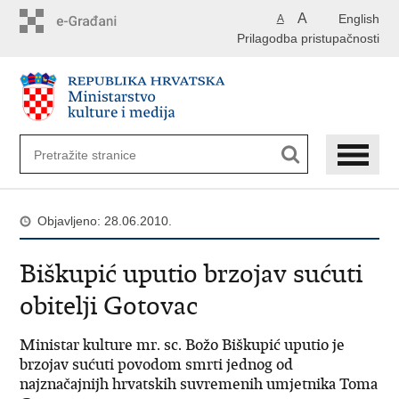
Preskoči
A
English
A
na
Prilagodba pristupačnosti
glavni
sadržaj
Objavljeno: 28.06.2010.
Biškupić uputio brzojav sućuti
obitelji Gotovac
Ministar kulture mr. sc. Božo Biškupić uputio je
brzojav sućuti povodom smrti jednog od
najznačajnijh hrvatskih suvremenih umjetnika Toma