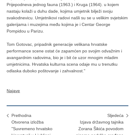
Prijepodneva jednog fauna (1963.) i Kruga (1964). u kojem
nastaju kolaži u duhu dade, kojima umjetnik bilježi svoju
svakodnevicu. Umjetnikovi radovi našli su se u velikim svjetskim
galerijama i muzejima među kojima je i Centar George
Pompidou u Parizu.
Tom Gotovac, pripadnik generacije velikana hrvatske
performance scene ostat će zapamćen po svojim odvažnim i
avangardnim radovima, bio je i bit će uzor mnogim mladim
umjetnicima. Hrvatska kulturna scena odaje mu u trenutku
odlaska duboko poštovanje i zahvalnost."
Najave
Prethodna
Sljedeća
Otvorena izložba
Izjava državnog tajnika
"Suvremeno hrvatsko
Zorana Šikića povodom