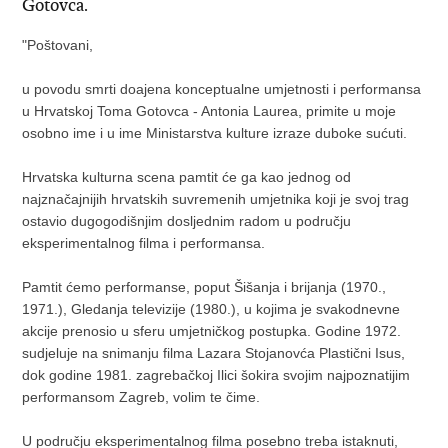
Gotovca.
"Poštovani,
u povodu smrti doajena konceptualne umjetnosti i performansa
u Hrvatskoj Toma Gotovca - Antonia Laurea, primite u moje
osobno ime i u ime Ministarstva kulture izraze duboke sućuti.
Hrvatska kulturna scena pamtit će ga kao jednog od
najznačajnijih hrvatskih suvremenih umjetnika koji je svoj trag
ostavio dugogodišnjim dosljednim radom u području
eksperimentalnog filma i performansa.
Pamtit ćemo performanse, poput Šišanja i brijanja (1970.,
1971.), Gledanja televizije (1980.), u kojima je svakodnevne
akcije prenosio u sferu umjetničkog postupka. Godine 1972.
sudjeluje na snimanju filma Lazara Stojanovća Plastični Isus,
dok godine 1981. zagrebačkoj Ilici šokira svojim najpoznatijim
performansom Zagreb, volim te čime.
U području eksperimentalnog filma posebno treba istaknuti,