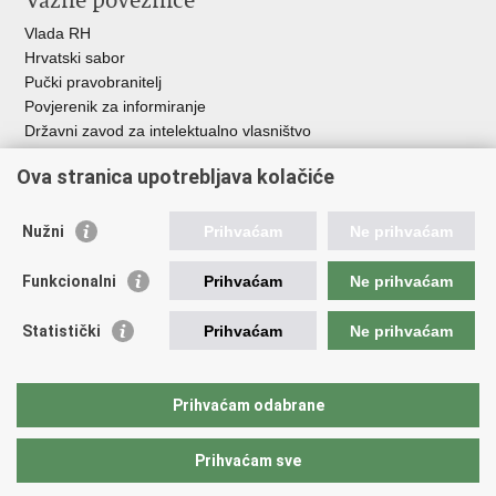
Važne poveznice
Vlada RH
Hrvatski sabor
Pučki pravobranitelj
Povjerenik za informiranje
Državni zavod za intelektualno vlasništvo
Agencija za medije
Ova stranica upotrebljava kolačiće
HAKOM
Ostale poveznice
Nužni
Prihvaćam
Ne prihvaćam
Hrvatski restauratorski zavod
Funkcionalni
Prihvaćam
Ne prihvaćam
Hrvatski audiovizualni centar
Zaklada Kultura nova
Statistički
Prihvaćam
Ne prihvaćam
Creative Europe
Cultural heritage in EU
EU National Institutes for Culture
Prihvaćam odabrane
Međunarodni centar za podvodnu arheologiju u Zadru (MCPA)
Prihvaćam sve
Povratak na vrh