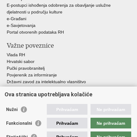
E-postupci ishođenja odobrenja za obavljanje uslužne
djelatnosti u području kulture
e-Građani
e-Savjetovanja
Portal otvorenih podataka RH
Važne poveznice
Vlada RH
Hrvatski sabor
Pučki pravobranitelj
Povjerenik za informiranje
Državni zavod za intelektualno vlasništvo
Agencija za medije
Ova stranica upotrebljava kolačiće
HAKOM
Ostale poveznice
Nužni
Prihvaćam
Ne prihvaćam
Hrvatski restauratorski zavod
Funkcionalni
Prihvaćam
Ne prihvaćam
Hrvatski audiovizualni centar
Zaklada Kultura nova
Statistički
Prihvaćam
Ne prihvaćam