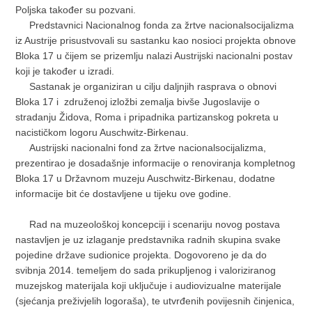
Poljska također su pozvani.
Predstavnici Nacionalnog fonda za žrtve nacionalsocijalizma
iz Austrije prisustvovali su sastanku kao nosioci projekta obnove
Bloka 17 u čijem se prizemlju nalazi Austrijski nacionalni postav
koji je također u izradi.
Sastanak je organiziran u cilju daljnjih rasprava o obnovi
Bloka 17 i združenoj izložbi zemalja bivše Jugoslavije o
stradanju Židova, Roma i pripadnika partizanskog pokreta u
nacističkom logoru Auschwitz-Birkenau.
Austrijski nacionalni fond za žrtve nacionalsocijalizma,
prezentirao je dosadašnje informacije o renoviranja kompletnog
Bloka 17 u Državnom muzeju Auschwitz-Birkenau, dodatne
informacije bit će dostavljene u tijeku ove godine.
Rad na muzeološkoj koncepciji i scenariju novog postava
nastavljen je uz izlaganje predstavnika radnih skupina svake
pojedine države sudionice projekta. Dogovoreno je da do
svibnja 2014. temeljem do sada prikupljenog i valoriziranog
muzejskog materijala koji uključuje i audiovizualne materijale
(sjećanja preživjelih logoraša), te utvrđenih povijesnih činjenica,