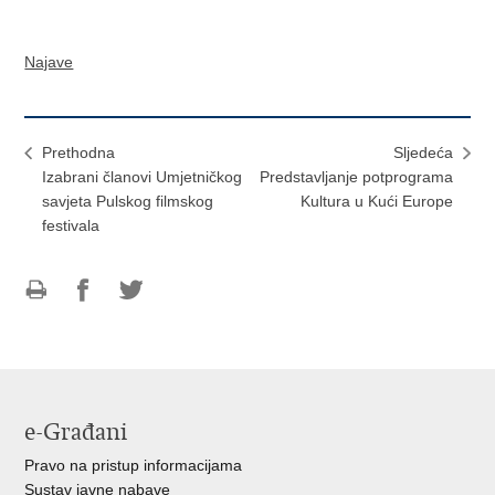
Najave
Prethodna
Sljedeća
Izabrani članovi Umjetničkog
Predstavljanje potprograma
savjeta Pulskog filmskog
Kultura u Kući Europe
festivala
Ispiši
Podijeli
Podijeli
stranicu
na
na
Facebooku
Twitteru
e-Građani
Pravo na pristup informacijama
Sustav javne nabave