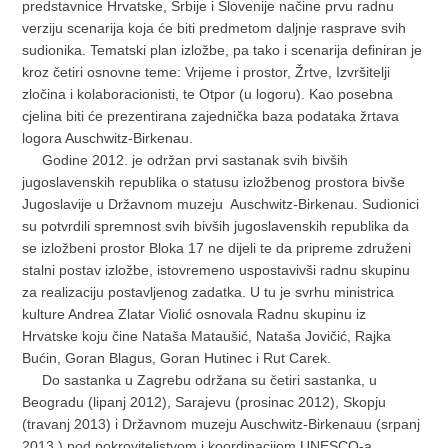
predstavnice Hrvatske, Srbije i Slovenije načine prvu radnu
verziju scenarija koja će biti predmetom daljnje rasprave svih
sudionika. Tematski plan izložbe, pa tako i scenarija definiran je
kroz četiri osnovne teme: Vrijeme i prostor, Žrtve, Izvršitelji
zločina i kolaboracionisti, te Otpor (u logoru). Kao posebna
cjelina biti će prezentirana zajednička baza podataka žrtava
logora Auschwitz-Birkenau.
Godine 2012. je održan prvi sastanak svih bivših
jugoslavenskih republika o statusu izložbenog prostora bivše
Jugoslavije u Državnom muzeju Auschwitz-Birkenau. Sudionici
su potvrdili spremnost svih bivših jugoslavenskih republika da
se izložbeni prostor Bloka 17 ne dijeli te da pripreme združeni
stalni postav izložbe, istovremeno uspostavivši radnu skupinu
za realizaciju postavljenog zadatka. U tu je svrhu ministrica
kulture Andrea Zlatar Violić osnovala Radnu skupinu iz
Hrvatske koju čine Nataša Mataušić, Nataša Jovičić, Rajka
Bućin, Goran Blagus, Goran Hutinec i Rut Carek.
Do sastanka u Zagrebu održana su četiri sastanka, u
Beogradu (lipanj 2012), Sarajevu (prosinac 2012), Skopju
(travanj 2013) i Državnom muzeju Auschwitz-Birkenauu (srpanj
2013.) pod pokroviteljstvom i koordinacijom UNESCO-a.