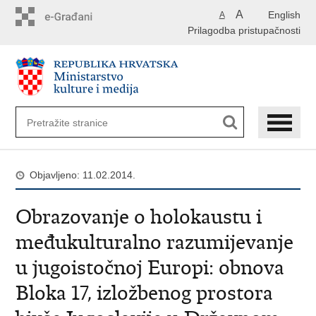
Preskoči
A
English
A
na
Prilagodba pristupačnosti
glavni
sadržaj
Objavljeno: 11.02.2014.
Obrazovanje o holokaustu i
međukulturalno razumijevanje
u jugoistočnoj Europi: obnova
Bloka 17, izložbenog prostora