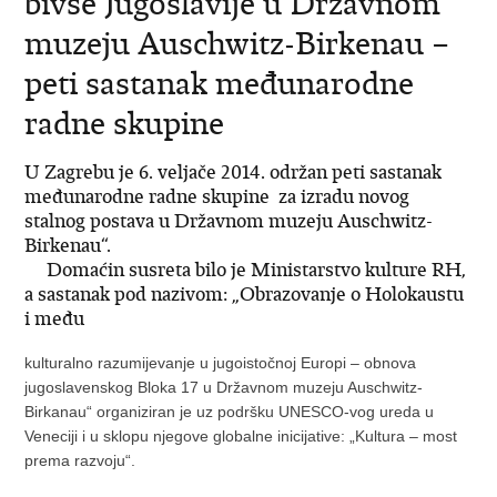
bivše Jugoslavije u Državnom
muzeju Auschwitz-Birkenau –
peti sastanak međunarodne
radne skupine
U Zagrebu je 6. veljače 2014. održan peti sastanak
međunarodne radne skupine za izradu novog
stalnog postava u Državnom muzeju Auschwitz-
Birkenau“.
Domaćin susreta bilo je Ministarstvo kulture RH,
a sastanak pod nazivom: „Obrazovanje o Holokaustu
i među
kulturalno razumijevanje u jugoistočnoj Europi – obnova
jugoslavenskog Bloka 17 u Državnom muzeju Auschwitz-
Birkanau“ organiziran je uz podršku UNESCO-vog ureda u
Veneciji i u sklopu njegove globalne inicijative: „Kultura – most
prema razvoju“.