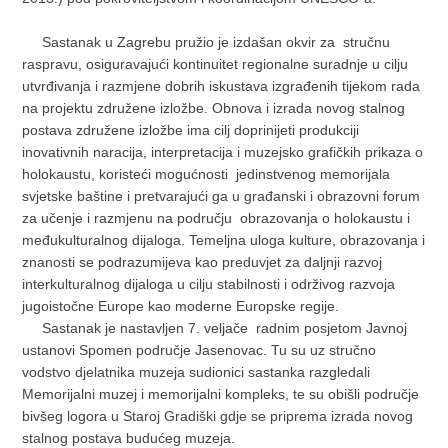
Sastanak u Zagrebu pružio je izdašan okvir za stručnu
raspravu, osiguravajući kontinuitet regionalne suradnje u cilju
utvrđivanja i razmjene dobrih iskustava izgrađenih tijekom rada
na projektu združene izložbe. Obnova i izrada novog stalnog
postava združene izložbe ima cilj doprinijeti produkciji
inovativnih naracija, interpretacija i muzejsko grafičkih prikaza o
holokaustu, koristeći mogućnosti jedinstvenog memorijala
svjetske baštine i pretvarajući ga u građanski i obrazovni forum
za učenje i razmjenu na području obrazovanja o holokaustu i
međukulturalnog dijaloga. Temeljna uloga kulture, obrazovanja i
znanosti se podrazumijeva kao preduvjet za daljnji razvoj
interkulturalnog dijaloga u cilju stabilnosti i održivog razvoja
jugoistočne Europe kao moderne Europske regije.
Sastanak je nastavljen 7. veljače radnim posjetom Javnoj
ustanovi Spomen područje Jasenovac. Tu su uz stručno
vodstvo djelatnika muzeja sudionici sastanka razgledali
Memorijalni muzej i memorijalni kompleks, te su obišli područje
bivšeg logora u Staroj Gradiški gdje se priprema izrada novog
stalnog postava budućeg muzeja.