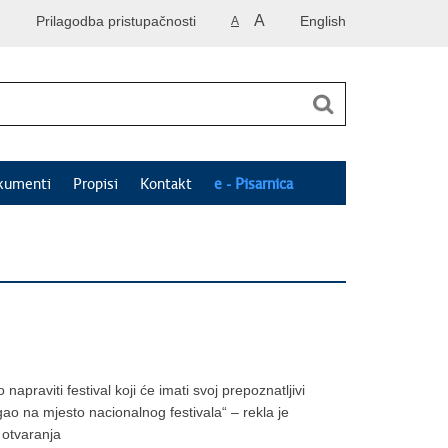
A
Prilagodba pristupačnosti
English
A
kumenti
Propisi
Kontakt
e - Pisarnica
napraviti festival koji će imati svoj prepoznatljivi
digao na mjesto nacionalnog festivala“ – rekla je
a otvaranja