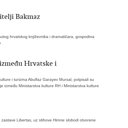
bitelji Bakmaz
utog hrvatskog književnika i dramatičara, gospodina
e
 između Hrvatske i
kulture i turizma Abulfaz Garayev Mursal, potpisali su
 između Ministarstva kulture RH i Ministarstva kulture
zastave Libertas, uz stihove
Himne
slobodi
otvorene