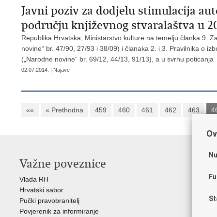
Javni poziv za dodjelu stimulacija au
području književnog stvaralaštva u 20
Republika Hrvatska, Ministarstvo kulture na temelju članka 9. Za
novine“ br. 47/90, 27/93 i 38/09) i članaka 2. i 3. Pravilnika o iz
(„Narodne novine“ br. 69/12, 44/13, 91/13), a u svrhu poticanja
02.07.2014. | Najave
««
« Prethodna
459
460
461
462
463
4
Ov
Nu
Važne poveznice
O
Fu
Vlada RH
Hrv
Hrvatski sabor
Hrv
St
Pučki pravobranitelj
Zak
Povjerenik za informiranje
Cre