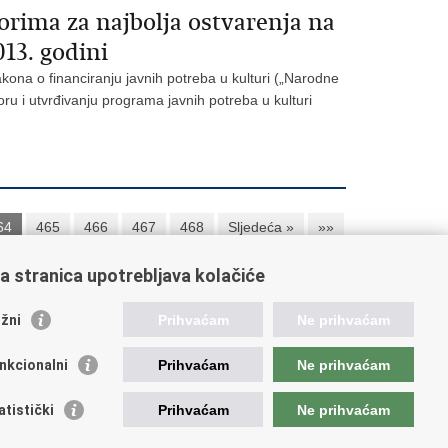
torima za najbolja ostvarenja na
13. godini
kona o financiranju javnih potreba u kulturi („Narodne
boru i utvrđivanju programa javnih potreba u kulturi
64
465
466
467
468
Sljedeća »
»»
a stranica upotrebljava kolačiće
žni
Prihvaćam
Ne prihvaćam
stale poveznice
nkcionalni
Prihvaćam
Ne prihvaćam
atski restauratorski zavod
atski audiovizualni centar
atistički
Prihvaćam
Ne prihvaćam
lada Kultura nova
ative Europe