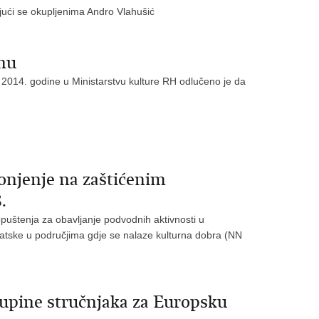
jući se okupljenima Andro Vlahušić
inu
2014. godine u Ministarstvu kulture RH odlučeno je da
ronjenje na zaštićenim
.
opuštenja za obavljanje podvodnih aktivnosti u
atske u područjima gdje se nalaze kulturna dobra (NN
skupine stručnjaka za Europsku