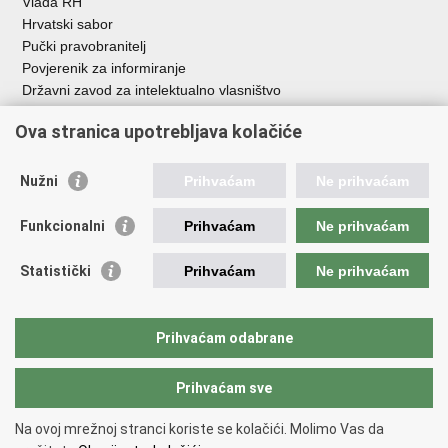
Vlada RH
Hrvatski sabor
Pučki pravobranitelj
Povjerenik za informiranje
Državni zavod za intelektualno vlasništvo
Agencija za medije
Ova stranica upotrebljava kolačiće
HAKOM
Ostale poveznice
Nužni
Prihvaćam
Ne prihvaćam
Hrvatski restauratorski zavod
Funkcionalni
Prihvaćam
Ne prihvaćam
Hrvatski audiovizualni centar
Zaklada Kultura nova
Statistički
Prihvaćam
Ne prihvaćam
Creative Europe
Cultural heritage in EU
EU National Institutes for Culture
Prihvaćam odabrane
Međunarodni centar za podvodnu arheologiju u Zadru (MCPA)
Prihvaćam sve
Povratak na vrh
Na ovoj mrežnoj stranci koriste se kolačići. Molimo Vas da
Copyright © 2026 Ministarstvo kulture i medija.
Uvjeti korištenja
.
Izjava o