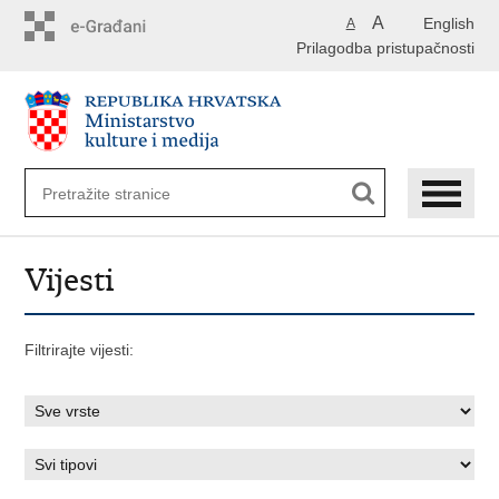
Preskoči
A
English
A
na
Prilagodba pristupačnosti
glavni
sadržaj
Vijesti
Filtrirajte vijesti: