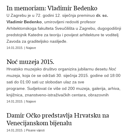
In memoriam: Vladimir Bedenko
U Zagrebu je u 72. godini 12. siječnja preminuo
dr. sc.
Vladimir Bedenko
, umirovljeni redoviti profesor
Arhitektonskoga fakulteta Sveučilišta u Zagrebu, dugogodišnji
predstojnik Katedre za teoriju i povijest arhitekture te voditelj
Zavoda za graditeljsko naslijeđe.
14.01.2015. | Najave
Noć muzeja 2015.
Hrvatsko muzejsko društvo organizira jubilarnu desetu
Noć
muzeja
, koja će se održati 30. siječnja 2015. godine od 18:00
sati do 01:00 sati uz slobodan ulaz za sve
programe. Sudjelovat će više od 200 muzeja, galerija, arhiva,
knjižnica, znanstveno-istraživačkih centara, obrazovnih
14.01.2015. | Najave
Damir Očko predstavlja Hrvatsku na
Venecijanskom bijenalu
14.01.2015. | Pisane vijesti