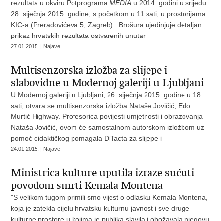
rezultata u okviru Potprograma
MEDIA
u 2014. godini u srijedu
28. siječnja 2015. godine, s početkom u 11 sati, u prostorijama
KIC-a (Preradovićeva 5, Zagreb). Brošura ujedinjuje detaljan
prikaz hrvatskih rezultata ostvarenih unutar
27.01.2015. | Najave
Multisenzorska izložba za slijepe i
slabovidne u Modernoj galeriji u Ljubljani
U Modernoj galeriji u Ljubljani, 26. siječnja 2015. godine u 18
sati, otvara se multisenzorska izložba Nataše Jovičić, Edo
Murtić Highway. Profesorica povijesti umjetnosti i obrazovanja
Nataša Jovičić, ovom će samostalnom autorskom izložbom uz
pomoć didaktičkog pomagala DiTacta za slijepe i
24.01.2015. | Najave
Ministrica kulture uputila izraze sućuti
povodom smrti Kemala Montena
"S velikom tugom primili smo vijest o odlasku Kemala Montena,
koja je zatekla cijelu hrvatsku kulturnu javnost i sve druge
kulturne prostore u kojima je publika slavila i obožavala njegovu