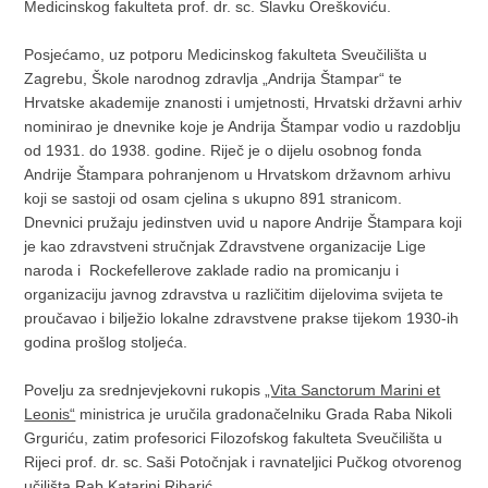
Medicinskog fakulteta prof. dr. sc. Slavku Oreškoviću.
Posjećamo, uz potporu Medicinskog fakulteta Sveučilišta u
Zagrebu, Škole narodnog zdravlja „Andrija Štampar“ te
Hrvatske akademije znanosti i umjetnosti, Hrvatski državni arhiv
nominirao je dnevnike koje je Andrija Štampar vodio u razdoblju
od 1931. do 1938. godine. Riječ je o dijelu osobnog fonda
Andrije Štampara pohranjenom u Hrvatskom državnom arhivu
koji se sastoji od osam cjelina s ukupno 891 stranicom.
Dnevnici pružaju jedinstven uvid u napore Andrije Štampara koji
je kao zdravstveni stručnjak Zdravstvene organizacije Lige
naroda i Rockefellerove zaklade radio na promicanju i
organizaciju javnog zdravstva u različitim dijelovima svijeta te
proučavao i bilježio lokalne zdravstvene prakse tijekom 1930-ih
godina prošlog stoljeća.
Povelju za srednjevjekovni rukopis
„Vita Sanctorum Marini et
Leonis“
ministrica je uručila gradonačelniku Grada Raba Nikoli
Grguriću, zatim profesorici Filozofskog fakulteta Sveučilišta u
Rijeci prof. dr. sc. Saši Potočnjak i ravnateljici Pučkog otvorenog
učilišta Rab Katarini Ribarić.