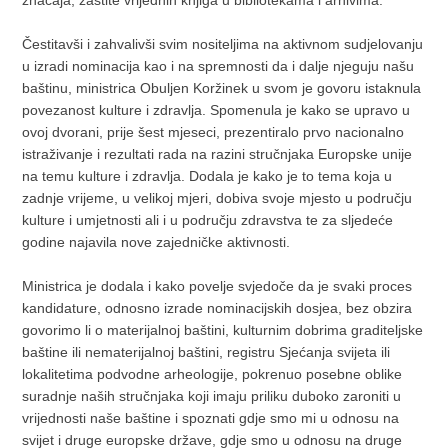
značaja, zaštite vrijednih knjiga u bibliotekama i arhivima.
Čestitavši i zahvalivši svim nositeljima na aktivnom sudjelovanju
u izradi nominacija kao i na spremnosti da i dalje njeguju našu
baštinu, ministrica Obuljen Koržinek u svom je govoru istaknula
povezanost kulture i zdravlja. Spomenula je kako se upravo u
ovoj dvorani, prije šest mjeseci, prezentiralo prvo nacionalno
istraživanje i rezultati rada na razini stručnjaka Europske unije
na temu kulture i zdravlja. Dodala je kako je to tema koja u
zadnje vrijeme, u velikoj mjeri, dobiva svoje mjesto u području
kulture i umjetnosti ali i u području zdravstva te za sljedeće
godine najavila nove zajedničke aktivnosti.
Ministrica je dodala i kako povelje svjedoče da je svaki proces
kandidature, odnosno izrade nominacijskih dosjea, bez obzira
govorimo li o materijalnoj baštini, kulturnim dobrima graditeljske
baštine ili nematerijalnoj baštini, registru Sjećanja svijeta ili
lokalitetima podvodne arheologije, pokrenuo posebne oblike
suradnje naših stručnjaka koji imaju priliku duboko zaroniti u
vrijednosti naše baštine i spoznati gdje smo mi u odnosu na
svijet i druge europske države, gdje smo u odnosu na druge