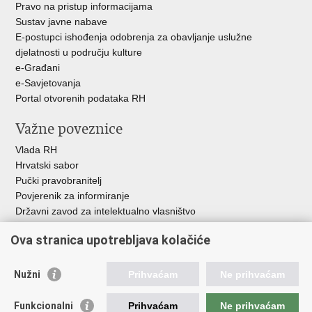
Pravo na pristup informacijama
Sustav javne nabave
E-postupci ishođenja odobrenja za obavljanje uslužne
djelatnosti u području kulture
e-Građani
e-Savjetovanja
Portal otvorenih podataka RH
Važne poveznice
Vlada RH
Hrvatski sabor
Pučki pravobranitelj
Povjerenik za informiranje
Državni zavod za intelektualno vlasništvo
Agencija za medije
Ova stranica upotrebljava kolačiće
HAKOM
Ostale poveznice
Nužni
Prihvaćam
Ne prihvaćam
Hrvatski restauratorski zavod
Funkcionalni
Prihvaćam
Ne prihvaćam
Hrvatski audiovizualni centar