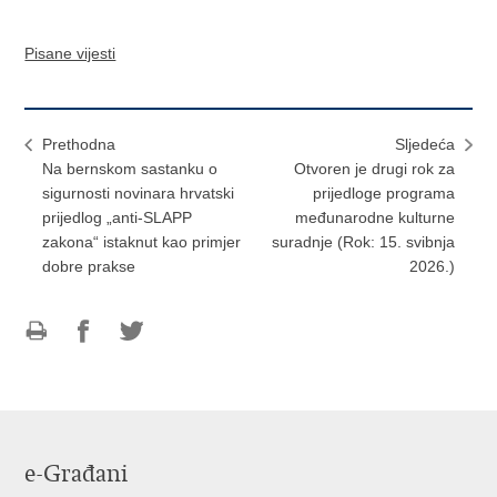
Pisane vijesti
Prethodna
Sljedeća
Na bernskom sastanku o
Otvoren je drugi rok za
sigurnosti novinara hrvatski
prijedloge programa
prijedlog „anti-SLAPP
međunarodne kulturne
zakona“ istaknut kao primjer
suradnje (Rok: 15. svibnja
dobre prakse
2026.)
Ispiši
Podijeli
Podijeli
stranicu
na
na
Facebooku
Twitteru
e-Građani