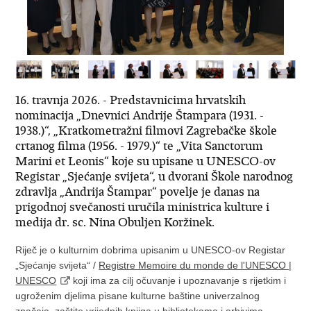
16. travnja 2026. - Predstavnicima hrvatskih
nominacija „Dnevnici Andrije Štampara (1931. -
1938.)“, „Kratkometražni filmovi Zagrebačke škole
crtanog filma (1956. - 1979.)“ te „Vita Sanctorum
Marini et Leonis“ koje su upisane u UNESCO-ov
Registar „Sjećanje svijeta“, u dvorani Škole narodnog
zdravlja „Andrija Štampar“ povelje je danas na
prigodnoj svečanosti uručila ministrica kulture i
medija dr. sc. Nina Obuljen Koržinek.
Riječ je o kulturnim dobrima upisanim u UNESCO-ov Registar
„Sjećanje svijeta“ /
Registre Memoire du monde de l'UNESCO |
UNESCO
koji ima za cilj očuvanje i upoznavanje s rijetkim i
ugroženim djelima pisane kulturne baštine univerzalnog