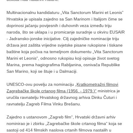
Multinacionalnu kandidaturu „Vita Sanctorum Marini et Leonis”
Hrvatska je upisala zajedno sa San Marinom i Italijom čime se
doprinosi jačanju povijesnih i duhovnih veza između triju
naroda, što se uklapa i u promicanje suradnje u okviru EUSAIR
- Jadransko-jonske inicijative. Cilj zajedničke nominacije triju
država jest zaštita vrijedne svjetske pisane rukopisne i tiskane
baštine koja počiva na temeljnom dokumentu „Vita Sanctorum
Marini et Leonis“, odnosno rukopisu koji opisuje život svetog
Marina, prema hagiografima Rabljanina, osnivača Republike
San Marino, koji se štuje i u Dalmaciji.
UNESCO-ovu povelju za nominaciju
„Kratkometražni filmovi
Zagrebačke škole crtanog filma (1956. - 1979.)“
ministrica je
uručila ravnatelju Hrvatskog državnog arhiva Dinku Čuturi i
ravnatelju Zagreb Filma Vinku Brešanu.
Zajedno s ustanovom „Zagreb film“, Hrvatski državni arhiv
nominirao je i zbirku „Zagrebačke škole crtanog filma“ koja se
sastoji od 414 filmskih naslova crtanih filmova nastalih u