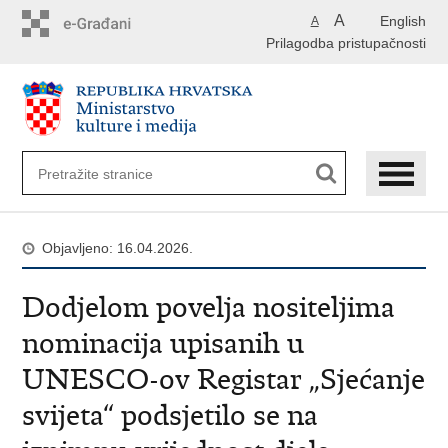
Preskoči
A
English
A
na
Prilagodba pristupačnosti
glavni
sadržaj
Objavljeno: 16.04.2026.
Dodjelom povelja nositeljima
nominacija upisanih u
UNESCO-ov Registar „Sjećanje
svijeta“ podsjetilo se na