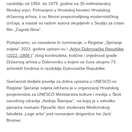
razdoblju od 1956. do 1979. godine na 35-milimetarskoj
filmskoj vrpci. Pohranjeni u Hrvatskoj kinoteci Hrvatskog
državnog arhiva, ti su filmovi prepoznatljivog modernističkog
izričaja, a nastali su radom autora okupljenih u Studiju za crtani
film „Zagreb filma“.
Podsjećamo, uz navedene tri nominacije, u Registar „Sjećanje
svijeta“ 2023. godine upisani su i „
Arhivi Dubrovačke Republike
(1022.-1808.)
“ zbog kontinuiteta, količine i vrijednosti građe
Državnog arhiva u Dubrovniku u kojem se čuva ukupno 73
arhivskih fondova iz razdoblja Dubrovačke Republike.
Svečanost dodjela povelja za dobra upisana u UNESCO-ov
Registar Sjećanje svijeta održana je u organizaciji Hrvatskog
povjerenstva za UNESCO Ministarstva kulture i medija u Školi
narodnog zdravlja „Andrija Štampar“, na kojoj je s nekoliko
pjesama nastupio Pjevački zbor studenata Medicinskog
fakulteta „Lege artis“ pod ravnanjem dirigentice Ive Jarić
Brumec.