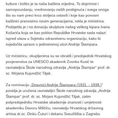
kulture i koliko je ta naša baština vrijedna. To doprinosi i
samopouzdanju, vrednovanju naših postignuća i svega onoga
što su nam preci kroz stoljeća ostavili i koje kao ponosni
baštinici prenosimo novim generacijama, rekla je ministrica.
Podsjetila je i na donaciju skulpture našeg velikog kipara Ivana
Kožarića koja se kao poklon Republike Hrvatske sada nalazi
ispred ulaza u Svjetsku zdravstvenu organizaciju, kako bi
svjedočila upravo o jedinstvenoj ulozi Andrije Štampara.
Uz ministricu, okupljenima su se obratili i predsjednik Hrvatskog
povjerenstva za UNESCO akademik Zvonko Kusić te
ravnateljica Škole narodnog zdravlja „Andrija Štampar“ prof. dr.
sc. Mirjana Kujundžić Tiljak.
Za nominaciju „
Dnevnici Andrije Štampara (1931. - 1938.)
“
povelja je uručena ravnateljici Škole narodnog zdravlja „Andrija
Štampar“ prof. dr. sc. Mirjani Kujundžić Tiljak, zatim
potpredsjedniku Hrvatske akademije znanosti i umjetnosti
akademiku Davoru Miličiću, ravnatelju Hrvatskog državnog
arhiva dr.sc. Dinku Čuturi i dekanu Sveučilišta u Zagrebu