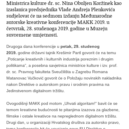
Ministrica kulture dr. sc. Nina Obuljen Koržinek kao
izaslanica predsjednika Vlade Andreja Plenkovića
sudjelovat će na sedmom izdanju Međunarodne
autorske kreativne konferencije MAKK 2019. u
četvrtak, 28. studenoga 2019. godine u Muzeju
suvremene umjetnosti.
Drugoga dana konferencije u
petak, 29. studenog
2019.
godine državni tajnik Krešimir Partl govorit će na temu
„Poticanje kreativnih i kulturnih industrija poreznim i drugim
politikama“, a posebna savjetnica ministrice kulture i izv. prof.
dr. sc. Pravnog fakulteta Sveučilišta u Zagrebu Romana
Matanovac Vučković govorit će o Položaju novinskih nakladnika
nakon Direktive o autorskom pravu i srodnim pravima na
Jedinstvenom digitalnom tržištu.
Ovogodišnji MAKK pod motom „Uhvati algoritam!“ bavit će se
temom kreativne budućnosti te pitanjima izazova za glazbene,
filmske i ostale kreativce na nepreglednom digitalnom tržištu.
Drugi dan, u organizaciji Hrvatskog društva za autorsko pravo,
tema konferencije bit će usvajanje nove EU Direktive o