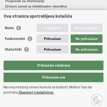
Povjerenik za informiranje
Državni zavod za intelektualno vlasništvo
Agencija za medije
Ova stranica upotrebljava kolačiće
HAKOM
Ostale poveznice
Nužni
Prihvaćam
Ne prihvaćam
Hrvatski restauratorski zavod
Funkcionalni
Prihvaćam
Ne prihvaćam
Hrvatski audiovizualni centar
Zaklada Kultura nova
Statistički
Prihvaćam
Ne prihvaćam
Creative Europe
Cultural heritage in EU
EU National Institutes for Culture
Prihvaćam odabrane
Međunarodni centar za podvodnu arheologiju u Zadru (MCPA)
Prihvaćam sve
Povratak na vrh
Na ovoj mrežnoj stranci koriste se kolačići. Molimo Vas da
Copyright © 2026 Ministarstvo kulture i medija.
Uvjeti korištenja
.
Izjava o
pročitate
Obavijest o kolačićima.
pristupačnosti
.