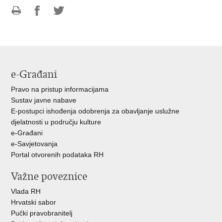
Ispiši
Podijeli
Podijeli
stranicu
na
na
Facebooku
Twitteru
e-Građani
Pravo na pristup informacijama
Sustav javne nabave
E-postupci ishođenja odobrenja za obavljanje uslužne
djelatnosti u području kulture
e-Građani
e-Savjetovanja
Portal otvorenih podataka RH
Važne poveznice
Vlada RH
Hrvatski sabor
Pučki pravobranitelj