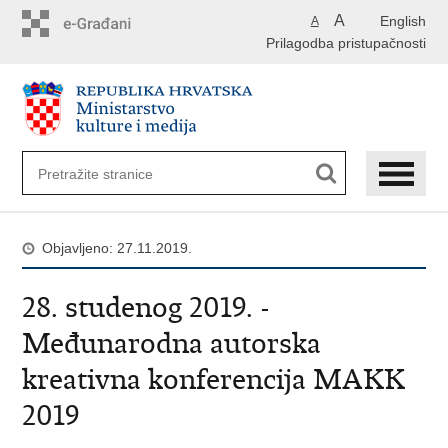
Preskoči
A
English
A
na
Prilagodba pristupačnosti
glavni
sadržaj
Objavljeno: 27.11.2019.
28. studenog 2019. -
Međunarodna autorska
kreativna konferencija MAKK
2019