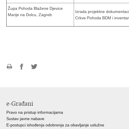
Župa Pohoda Blažene Djevice
Izrada projektne dokumentacij
Marije na Dolcu, Zagreb
Crkve Pohoda BDM i inventara
Ispiši
Podijeli
Podijeli
stranicu
na
na
Facebooku
Twitteru
e-Građani
Pravo na pristup informacijama
Sustav javne nabave
E-postupci ishođenja odobrenja za obavljanje uslužne