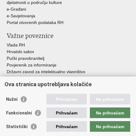
djelatnosti u području kulture
e-Građani
e-Savjetovanja
Portal otvorenih podataka RH
Važne poveznice
Vlada RH
Hrvatski sabor
Pučki pravobranitelj
Povjerenik za informiranje
Državni zavod za intelektualno vlasništvo
Agencija za medije
Ova stranica upotrebljava kolačiće
HAKOM
Ostale poveznice
Nužni
Prihvaćam
Ne prihvaćam
Hrvatski restauratorski zavod
Funkcionalni
Prihvaćam
Ne prihvaćam
Hrvatski audiovizualni centar
Zaklada Kultura nova
Statistički
Prihvaćam
Ne prihvaćam
Creative Europe
Cultural heritage in EU