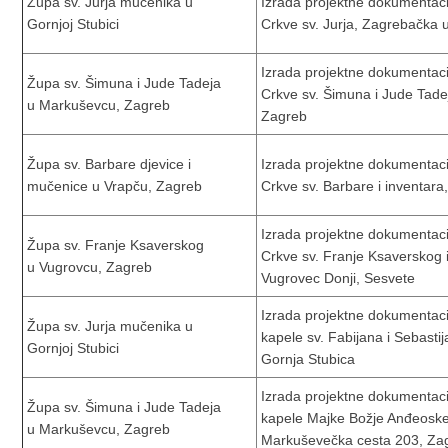
Župa sv. Jurja mučenika u
Izrada projektne dokumentacij
Gornjoj Stubici
Crkve sv. Jurja, Zagrebačka u
Izrada projektne dokumentacij
Župa sv. Šimuna i Jude Tadeja
Crkve sv. Šimuna i Jude Tade
u Markuševcu, Zagreb
Zagreb
Župa sv. Barbare djevice i
Izrada projektne dokumentacij
mučenice u Vrapču, Zagreb
Crkve sv. Barbare i inventara
Izrada projektne dokumentacij
Župa sv. Franje Ksaverskog
Crkve sv. Franje Ksaverskog 
u Vugrovcu, Zagreb
Vugrovec Donji, Sesvete
Izrada projektne dokumentacij
Župa sv. Jurja mučenika u
kapele sv. Fabijana i Sebastij
Gornjoj Stubici
Gornja Stubica
Izrada projektne dokumentacij
Župa sv. Šimuna i Jude Tadeja
kapele Majke Božje Anđeoske 
u Markuševcu, Zagreb
Markuševečka cesta 203, Za