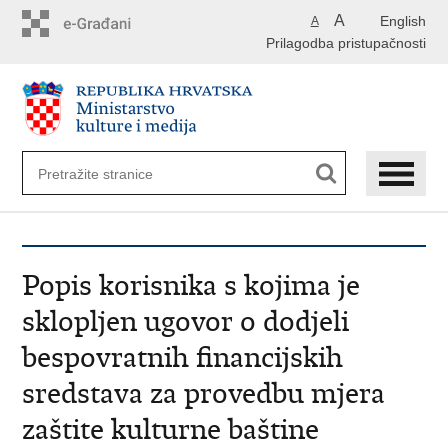
Preskoči
A
English
A
na
Prilagodba pristupačnosti
glavni
sadržaj
Popis korisnika s kojima je
sklopljen ugovor o dodjeli
bespovratnih financijskih
sredstava za provedbu mjera
zaštite kulturne baštine