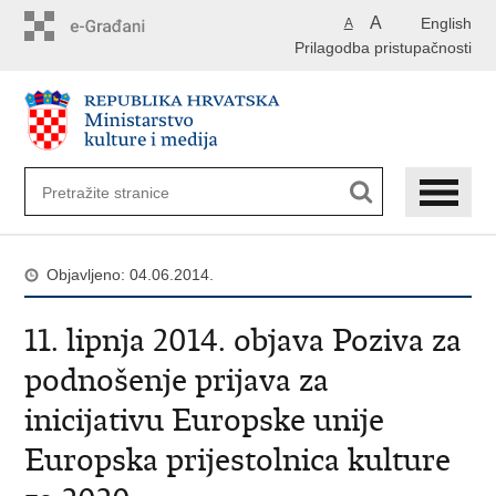
Preskoči
A
English
A
na
Prilagodba pristupačnosti
glavni
sadržaj
Objavljeno: 04.06.2014.
11. lipnja 2014. objava Poziva za
podnošenje prijava za
inicijativu Europske unije
Europska prijestolnica kulture