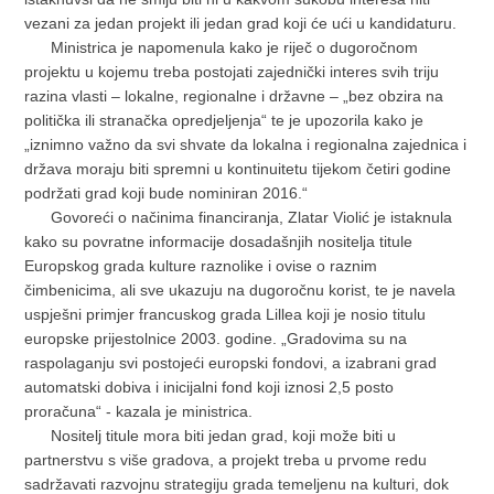
vezani za jedan projekt ili jedan grad koji će ući u kandidaturu.
Ministrica je napomenula kako je riječ o dugoročnom
projektu u kojemu treba postojati zajednički interes svih triju
razina vlasti – lokalne, regionalne i državne – „bez obzira na
politička ili stranačka opredjeljenja“ te je upozorila kako je
„iznimno važno da svi shvate da lokalna i regionalna zajednica i
država moraju biti spremni u kontinuitetu tijekom četiri godine
podržati grad koji bude nominiran 2016.“
Govoreći o načinima financiranja, Zlatar Violić je istaknula
kako su povratne informacije dosadašnjih nositelja titule
Europskog grada kulture raznolike i ovise o raznim
čimbenicima, ali sve ukazuju na dugoročnu korist, te je navela
uspješni primjer francuskog grada Lillea koji je nosio titulu
europske prijestolnice 2003. godine. „Gradovima su na
raspolaganju svi postojeći europski fondovi, a izabrani grad
automatski dobiva i inicijalni fond koji iznosi 2,5 posto
proračuna“ - kazala je ministrica.
Nositelj titule mora biti jedan grad, koji može biti u
partnerstvu s više gradova, a projekt treba u prvome redu
sadržavati razvojnu strategiju grada temeljenu na kulturi, dok