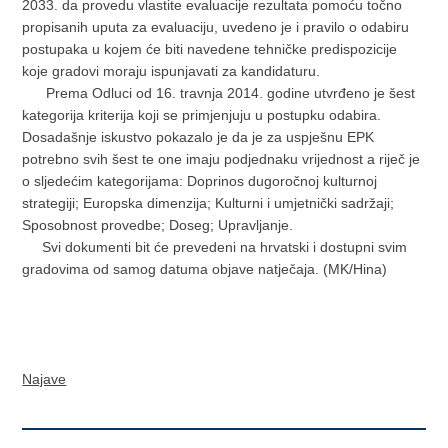
2033. da provedu vlastite evaluacije rezultata pomoću točno
propisanih uputa za evaluaciju, uvedeno je i pravilo o odabiru
postupaka u kojem će biti navedene tehničke predispozicije
koje gradovi moraju ispunjavati za kandidaturu.
Prema Odluci od 16. travnja 2014. godine utvrđeno je šest
kategorija kriterija koji se primjenjuju u postupku odabira.
Dosadašnje iskustvo pokazalo je da je za uspješnu EPK
potrebno svih šest te one imaju podjednaku vrijednost a riječ je
o sljedećim kategorijama: Doprinos dugoročnoj kulturnoj
strategiji; Europska dimenzija; Kulturni i umjetnički sadržaji;
Sposobnost provedbe; Doseg; Upravljanje.
Svi dokumenti bit će prevedeni na hrvatski i dostupni svim
gradovima od samog datuma objave natječaja. (MK/Hina)
Najave