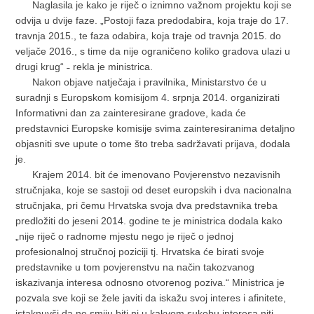
Naglasila je kako je riječ o iznimno važnom projektu koji se
odvija u dvije faze. „Postoji faza predodabira, koja traje do 17.
travnja 2015., te faza odabira, koja traje od travnja 2015. do
veljače 2016., s time da nije ograničeno koliko gradova ulazi u
drugi krug“ ˗ rekla je ministrica.
Nakon objave natječaja i pravilnika, Ministarstvo će u
suradnji s Europskom komisijom 4. srpnja 2014. organizirati
Informativni dan za zainteresirane gradove, kada će
predstavnici Europske komisije svima zainteresiranima detaljno
objasniti sve upute o tome što treba sadržavati prijava, dodala
je.
Krajem 2014. bit će imenovano Povjerenstvo nezavisnih
stručnjaka, koje se sastoji od deset europskih i dva nacionalna
stručnjaka, pri čemu Hrvatska svoja dva predstavnika treba
predložiti do jeseni 2014. godine te je ministrica dodala kako
„nije riječ o radnome mjestu nego je riječ o jednoj
profesionalnoj stručnoj poziciji tj. Hrvatska će birati svoje
predstavnike u tom povjerenstvu na način takozvanog
iskazivanja interesa odnosno otvorenog poziva.“ Ministrica je
pozvala sve koji se žele javiti da iskažu svoj interes i afinitete,
istaknuvši da ne smiju biti ni u kakvom sukobu interesa niti