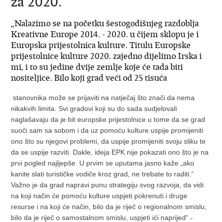
za 2020.
„Nalazimo se na početku šestogodišnjeg razdoblja
Kreativne Europe 2014. - 2020. u čijem sklopu je i
Europska prijestolnica kulture. Titulu Europske
prijestolnice kulture 2020. zajedno dijelimo Irska i
mi, i to su jedine dvije zemlje koje će tada biti
nositeljice. Bilo koji grad veći od 25 tisuća
stanovnika može se prijaviti na natječaj što znači da nema
nikakvih limita. Svi gradovi koji su do sada sudjelovali
naglašavaju da je bit europske prijestolnice u tome da se grad
suoči sam sa sobom i da uz pomoću kulture uspije promijeniti
ono što su njegovi problemi, da uspije promijeniti svoju sliku te
da se uspije razviti. Dakle, ideja EPK nije pokazati ono što je na
prvi pogled najljepše. U prvim se uputama jasno kaže „ako
kanite slati turističke vodiče kroz grad, ne trebate to raditi.“
Važno je da grad napravi punu strategiju svog razvoja, da vidi
na koji način će pomoću kulture uspjeti pokrenuti i druge
resurse i na koji će način, bilo da je riječ o regionalnom smislu,
bilo da je riječ o samostalnom smislu, uspjeti ići naprijed“ ˗