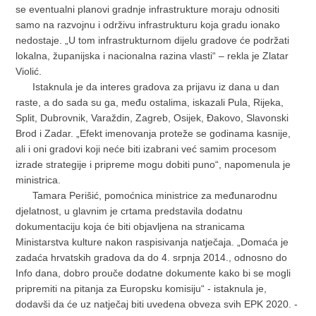
se eventualni planovi gradnje infrastrukture moraju odnositi
samo na razvojnu i održivu infrastrukturu koja gradu ionako
nedostaje. „U tom infrastrukturnom dijelu gradove će podržati
lokalna, županijska i nacionalna razina vlasti“ – rekla je Zlatar
Violić.
Istaknula je da interes gradova za prijavu iz dana u dan
raste, a do sada su ga, među ostalima, iskazali Pula, Rijeka,
Split, Dubrovnik, Varaždin, Zagreb, Osijek, Đakovo, Slavonski
Brod i Zadar. „Efekt imenovanja proteže se godinama kasnije,
ali i oni gradovi koji neće biti izabrani već samim procesom
izrade strategije i pripreme mogu dobiti puno“, napomenula je
ministrica.
Tamara Perišić, pomoćnica ministrice za međunarodnu
djelatnost, u glavnim je crtama predstavila dodatnu
dokumentaciju koja će biti objavljena na stranicama
Ministarstva kulture nakon raspisivanja natječaja. „Domaća je
zadaća hrvatskih gradova da do 4. srpnja 2014., odnosno do
Info dana, dobro prouče dodatne dokumente kako bi se mogli
pripremiti na pitanja za Europsku komisiju“ - istaknula je,
dodavši da će uz natječaj biti uvedena obveza svih EPK 2020. -