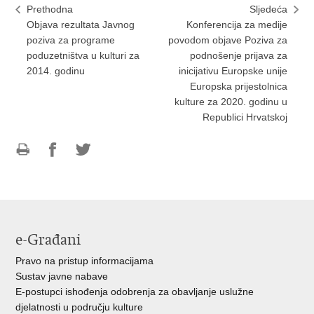
Prethodna
Sljedeća
Objava rezultata Javnog
Konferencija za medije
poziva za programe
povodom objave Poziva za
poduzetništva u kulturi za
podnošenje prijava za
2014. godinu
inicijativu Europske unije
Europska prijestolnica
kulture za 2020. godinu u
Republici Hrvatskoj
Ispiši
Podijeli
Podijeli
stranicu
na
na
Facebooku
Twitteru
e-Građani
Pravo na pristup informacijama
Sustav javne nabave
E-postupci ishođenja odobrenja za obavljanje uslužne
djelatnosti u području kulture