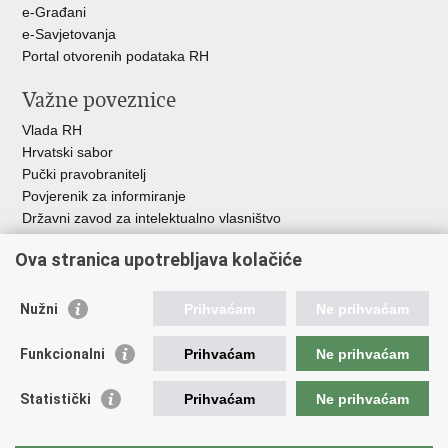
e-Građani
e-Savjetovanja
Portal otvorenih podataka RH
Važne poveznice
Vlada RH
Hrvatski sabor
Pučki pravobranitelj
Povjerenik za informiranje
Državni zavod za intelektualno vlasništvo
Agencija za medije
Ova stranica upotrebljava kolačiće
HAKOM
Ostale poveznice
Nužni
Prihvaćam
Ne prihvaćam
Hrvatski restauratorski zavod
Funkcionalni
Prihvaćam
Ne prihvaćam
Hrvatski audiovizualni centar
Zaklada Kultura nova
Statistički
Prihvaćam
Ne prihvaćam
Creative Europe
Cultural heritage in EU
EU National Institutes for Culture