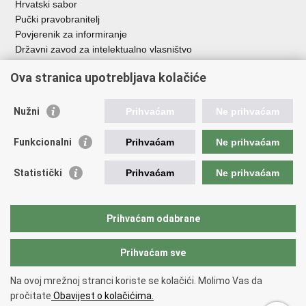
Hrvatski sabor
Pučki pravobranitelj
Povjerenik za informiranje
Državni zavod za intelektualno vlasništvo
Agencija za medije
Ova stranica upotrebljava kolačiće
HAKOM
Ostale poveznice
Nužni
Prihvaćam
Ne prihvaćam
Hrvatski restauratorski zavod
Funkcionalni
Prihvaćam
Ne prihvaćam
Hrvatski audiovizualni centar
Zaklada Kultura nova
Statistički
Prihvaćam
Ne prihvaćam
Creative Europe
Cultural heritage in EU
EU National Institutes for Culture
Prihvaćam odabrane
Međunarodni centar za podvodnu arheologiju u Zadru (MCPA)
Prihvaćam sve
Povratak na vrh
Na ovoj mrežnoj stranci koriste se kolačići. Molimo Vas da
Copyright © 2026 Ministarstvo kulture i medija.
Uvjeti korištenja
.
Izjava o
pročitate
Obavijest o kolačićima.
pristupačnosti
.