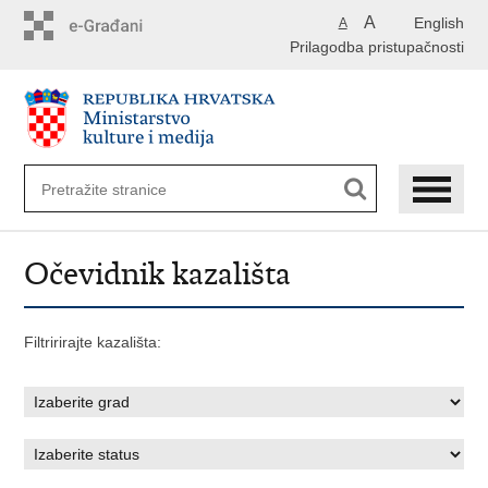
Preskoči
A
English
A
na
Prilagodba pristupačnosti
glavni
sadržaj
Očevidnik kazališta
Filtririrajte kazališta: