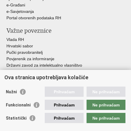
e-Građani
e-Savjetovanja
Portal otvorenih podataka RH
Važne poveznice
Vlada RH
Hrvatski sabor
Pučki pravobranitelj
Povjerenik za informiranje
Državni zavod za intelektualno vlasništvo
Agencija za medije
Ova stranica upotrebljava kolačiće
HAKOM
Ostale poveznice
Nužni
Prihvaćam
Ne prihvaćam
Hrvatski restauratorski zavod
Funkcionalni
Prihvaćam
Ne prihvaćam
Hrvatski audiovizualni centar
Zaklada Kultura nova
Statistički
Prihvaćam
Ne prihvaćam
Creative Europe
Cultural heritage in EU