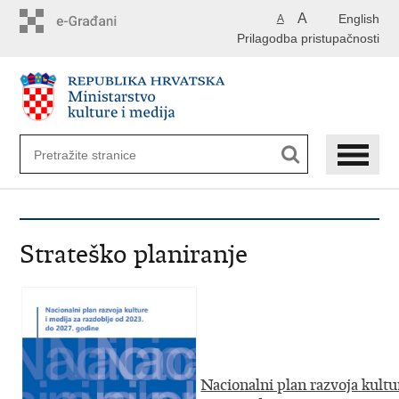
Preskoči
A
English
A
na
Prilagodba pristupačnosti
glavni
sadržaj
Strateško planiranje
Nacionalni plan razvoja kultu