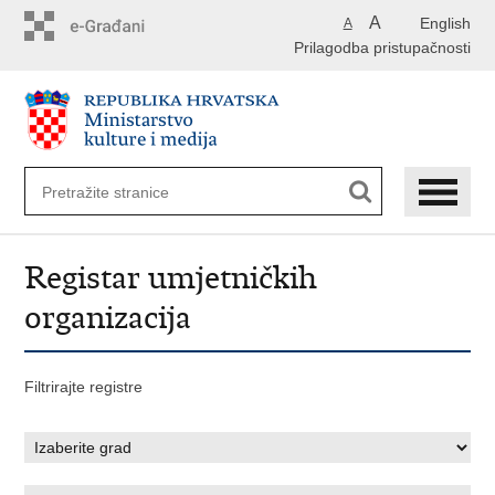
Preskoči
A
English
A
na
Prilagodba pristupačnosti
glavni
sadržaj
Registar umjetničkih
organizacija
Filtrirajte registre