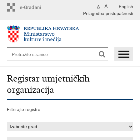
Preskoči
A
English
A
na
Prilagodba pristupačnosti
glavni
sadržaj
Registar umjetničkih
organizacija
Filtrirajte registre