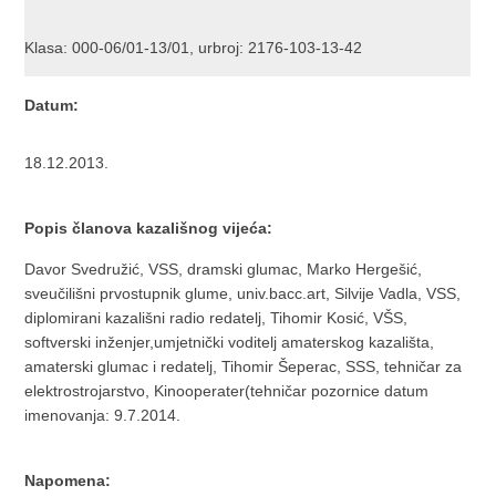
Klasa: 000-06/01-13/01, urbroj: 2176-103-13-42
Datum:
18.12.2013.
Popis članova kazališnog vijeća:
Davor Svedružić, VSS, dramski glumac, Marko Hergešić,
sveučilišni prvostupnik glume, univ.bacc.art, Silvije Vadla, VSS,
diplomirani kazališni radio redatelj, Tihomir Kosić, VŠS,
softverski inženjer,umjetnički voditelj amaterskog kazališta,
amaterski glumac i redatelj, Tihomir Šeperac, SSS, tehničar za
elektrostrojarstvo, Kinooperater(tehničar pozornice datum
imenovanja: 9.7.2014.
Napomena: