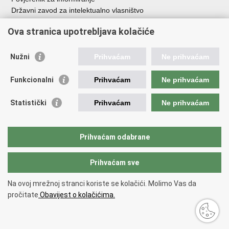
Državni zavod za intelektualno vlasništvo
Agencija za medije
Ova stranica upotrebljava kolačiće
HAKOM
Ostale poveznice
Nužni
Prihvaćam
Ne prihvaćam
Hrvatski restauratorski zavod
Funkcionalni
Prihvaćam
Ne prihvaćam
Hrvatski audiovizualni centar
Zaklada Kultura nova
Statistički
Prihvaćam
Ne prihvaćam
Creative Europe
Cultural heritage in EU
EU National Institutes for Culture
Prihvaćam odabrane
Međunarodni centar za podvodnu arheologiju u Zadru (MCPA)
Prihvaćam sve
Povratak na vrh
Na ovoj mrežnoj stranci koriste se kolačići. Molimo Vas da
Copyright © 2026 Ministarstvo kulture i medija.
Uvjeti korištenja
.
Izjava o
pročitate
Obavijest o kolačićima.
pristupačnosti
.