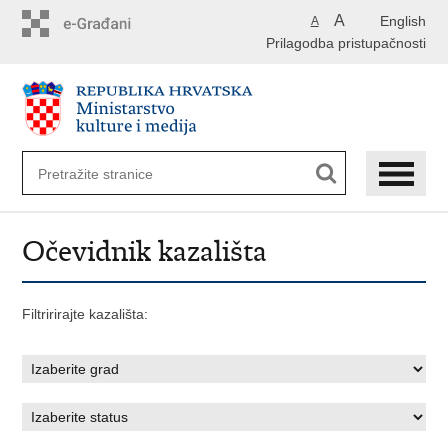
Preskoči
A
English
A
na
Prilagodba pristupačnosti
glavni
sadržaj
Očevidnik kazališta
Filtririrajte kazališta: