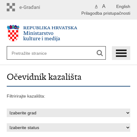
Preskoči
A
English
A
na
Prilagodba pristupačnosti
glavni
sadržaj
Očevidnik kazališta
Filtririrajte kazališta: