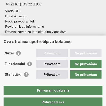
Važne poveznice
Vlada RH
Hrvatski sabor
Pučki pravobranitelj
Povjerenik za informiranje
Državni zavod za intelektualno vlasništvo
Agencija za medije
Ova stranica upotrebljava kolačiće
HAKOM
Ostale poveznice
Nužni
Prihvaćam
Ne prihvaćam
Hrvatski restauratorski zavod
Funkcionalni
Prihvaćam
Ne prihvaćam
Hrvatski audiovizualni centar
Zaklada Kultura nova
Statistički
Prihvaćam
Ne prihvaćam
Creative Europe
Cultural heritage in EU
EU National Institutes for Culture
Prihvaćam odabrane
Međunarodni centar za podvodnu arheologiju u Zadru (MCPA)
Prihvaćam sve