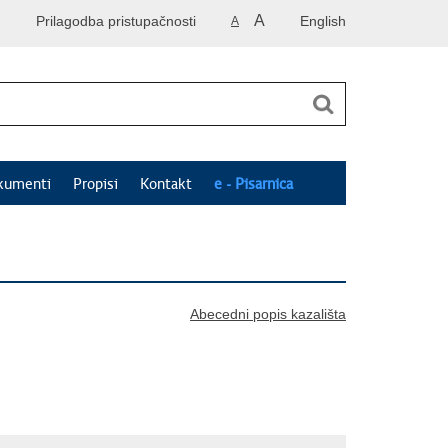
A
Prilagodba pristupačnosti
English
A
kumenti
Propisi
Kontakt
e - Pisarnica
Abecedni popis kazališta