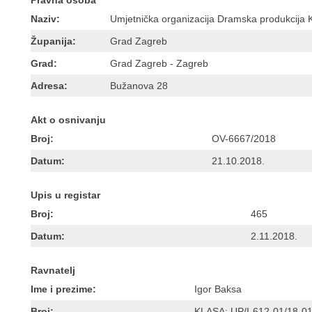
Pravna osoba
Naziv:
Umjetnička organizacija Dramska produkcija 
Županija:
Grad Zagreb
Grad:
Grad Zagreb - Zagreb
Adresa:
Bužanova 28
Akt o osnivanju
Broj:
OV-6667/2018
Datum:
21.10.2018.
Upis u registar
Broj:
465
Datum:
2.11.2018.
Ravnatelj
Ime i prezime:
Igor Baksa
Broj:
KLASA: UP/I-612-01/18-0