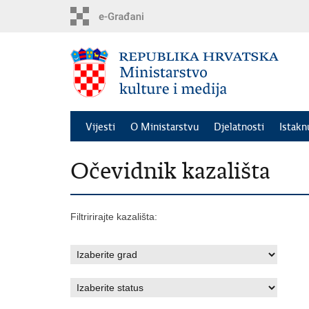
Preskoči
na
glavni
sadržaj
Vijesti
O Ministarstvu
Djelatnosti
Istak
Očevidnik kazališta
Filtririrajte kazališta: