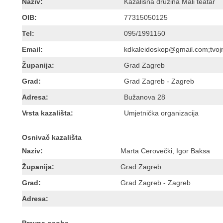
Naziv:
Kazališna družina Mali teatar
OIB:
77315050125
Tel:
095/1991150
Email:
kdkaleidoskop@gmail.com;tvoj
Županija:
Grad Zagreb
Grad:
Grad Zagreb - Zagreb
Adresa:
Bužanova 28
Vrsta kazališta:
Umjetnička organizacija
Osnivač kazališta
Naziv:
Marta Cerovečki, Igor Baksa
Županija:
Grad Zagreb
Grad:
Grad Zagreb - Zagreb
Adresa: