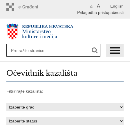
Preskoči
A
English
A
na
Prilagodba pristupačnosti
glavni
sadržaj
Očevidnik kazališta
Filtririrajte kazališta: