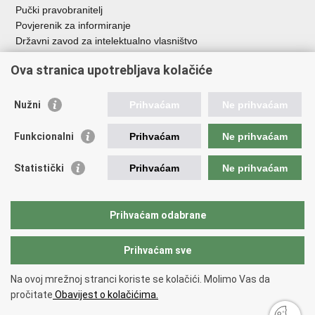
Pučki pravobranitelj
Povjerenik za informiranje
Državni zavod za intelektualno vlasništvo
Agencija za medije
Ova stranica upotrebljava kolačiće
HAKOM
Ostale poveznice
Nužni
Prihvaćam
Ne prihvaćam
Hrvatski restauratorski zavod
Funkcionalni
Prihvaćam
Ne prihvaćam
Hrvatski audiovizualni centar
Zaklada Kultura nova
Statistički
Prihvaćam
Ne prihvaćam
Creative Europe
Cultural heritage in EU
EU National Institutes for Culture
Prihvaćam odabrane
Međunarodni centar za podvodnu arheologiju u Zadru (MCPA)
Prihvaćam sve
Povratak na vrh
Na ovoj mrežnoj stranci koriste se kolačići. Molimo Vas da
Copyright © 2026 Ministarstvo kulture i medija.
Uvjeti korištenja
.
Izjava o
pročitate
Obavijest o kolačićima.
pristupačnosti
.