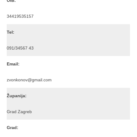
OIB:
34419535157
Tel:
091/34567 43
Email:
zvonkonov@gmail.com
Županija:
Grad Zagreb
Grad: