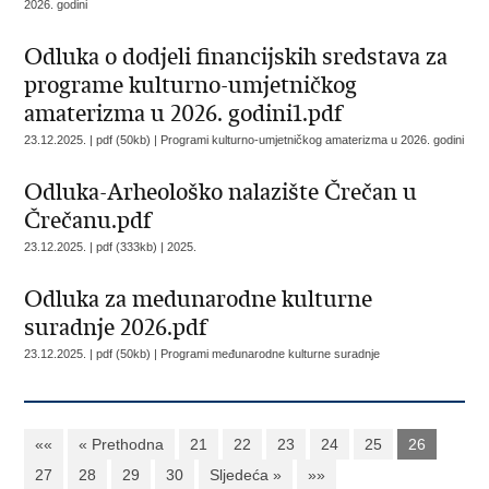
2026. godini
Odluka o dodjeli financijskih sredstava za
programe kulturno-umjetničkog
amaterizma u 2026. godini1.pdf
23.12.2025. | pdf (50kb) |
Programi kulturno-umjetničkog amaterizma u 2026. godini
Odluka-Arheološko nalazište Črečan u
Črečanu.pdf
23.12.2025. | pdf (333kb) |
2025.
Odluka za medunarodne kulturne
suradnje 2026.pdf
23.12.2025. | pdf (50kb) |
Programi međunarodne kulturne suradnje
««
« Prethodna
21
22
23
24
25
26
27
28
29
30
Sljedeća »
»»