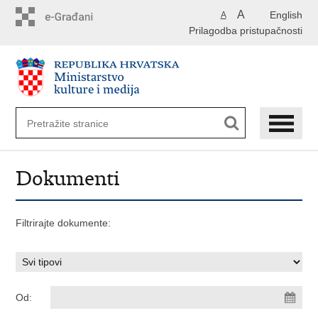
Preskoči
A
English
A
na
Prilagodba pristupačnosti
glavni
sadržaj
Dokumenti
Filtrirajte dokumente:
Od: