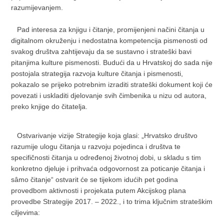
razumijevanjem.
Pad interesa za knjigu i čitanje, promijenjeni načini čitanja u
digitalnom okruženju i nedostatna kompetencija pismenosti od
svakog društva zahtijevaju da se sustavno i strateški bavi
pitanjima kulture pismenosti. Budući da u Hrvatskoj do sada nije
postojala strategija razvoja kulture čitanja i pismenosti,
pokazalo se prijeko potrebnim izraditi strateški dokument koji će
povezati i uskladiti djelovanje svih čimbenika u nizu od autora,
preko knjige do čitatelja.
Ostvarivanje vizije Strategije koja glasi: „Hrvatsko društvo
razumije ulogu čitanja u razvoju pojedinca i društva te
specifičnosti čitanja u određenoj životnoj dobi, u skladu s tim
konkretno djeluje i prihvaća odgovornost za poticanje čitanja i
sâmo čitanje“ ostvarit će se tijekom idućih pet godina
provedbom aktivnosti i projekata putem Akcijskog plana
provedbe Strategije 2017. – 2022., i to trima ključnim strateškim
ciljevima: