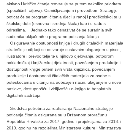
aktivno i kritičko čitanje ostvaruje se putem nekoliko prioriteta
(specifičnih ciljeva). Osmišljavanjem i provedbom Strategije
poticat će se programi čitanja djeci u ranoj i predškolskoj te u
školskoj dobi (osnovna i srednja škola) kao i u radu s
odraslima. Jednako tako osnaživat će se suradnja svih
sudionika uključenih u programe poticanja čitanja.
Osiguravanje dostupnosti knjiga i drugih čitalačkih materijala
strateški je cilj koji se ostvaruje sustavnim ulaganjem u pisce,
ilustratore i prevoditelje te u njihovo djelovanje, potporom
nakladničkoj i knjižarskoj djelatnosti, povećanjem produkcije i
dostupnosti knjige putem svih vrsta knjižnica, povećanjem
produkcije i dostupnosti čitalačkih materijala za osobe s
poteškoćama u čitanju na uobičajen način, ulaganjem u nove
naslove, dostupnošću i vidljivošću e-knjiga te besplatnih
digitalnih sadržaja.
Sredstva potrebna za realiziranje Nacionalne strategije
poticanja čitanja osigurana su u Državnom proračunu
Republike Hrvatske za 2017. godinu i projekcijama za 2018. i
2019. godinu na razdjelima Ministarstva kulture i Ministarstva