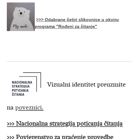
>>> Odabrane četiri slikovnice u okviru
programa "Rođeni za čitanje"​
Vizualni identitet preuzmite
na
poveznici.
>>> Nacionalna strategija poticanja čitanja
>>> Povjerenstvo za praćenje provedbe