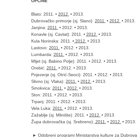
OPĆINE
Blato: 2011. •
2012.
• 2013.
Dubrovačko primorje (sj. Slano):
2011.
•
2012.
• 2013.
Janjina:
2011.
• 2012. • 2013.
Konavle (sj. Cavtat): 2011. •
2012.
• 2013.
Kula Norinska: 2011. •
2012.
• 2013.
Lastovo:
2011.
• 2012. • 2013.
Lumbarda:
2011.
• 2012. • 2013.
Mljet (sj. Babino Polje): 2011. • 2012. • 2013.
Orebić:
2011.
• 2012. • 2013.
Pojezerje (sj. Otrić-Seoci): 2011. • 2012. • 2013.
Slivno (sj. Vlaka):
2011.
•
2012.
• 2013.
Smokvica:
2011.
•
2012.
• 2013.
Ston: 2011. • 2012. • 2013.
Trpanj: 2011. • 2012. • 2013.
Vela Luka:
2011.
• 2012. • 2013.
Zažablje (sj. Mlinište): 2011. •
2012.
• 2013.
Župa dubrovačka (sj. Srebreno):
2011.
•
2012.
• 2013.
►
Odobreni programi Ministarstva kulture za Dubrova