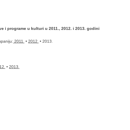
e i programe u kulturi u 2011., 2012. i 2013. godini
paniju:
2011.
•
2012.
• 2013.
12.
•
2013.