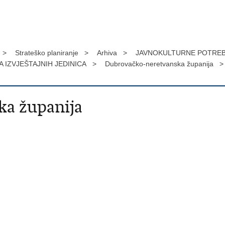
e >
Strateško planiranje >
Arhiva >
JAVNOKULTURNE POTREB
 IZVJEŠTAJNIH JEDINICA >
Dubrovačko-neretvanska županija >
a županija