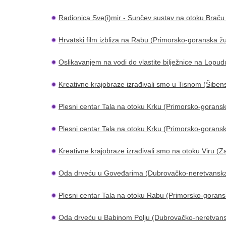
Radionica Sve(i)mir - Sunčev sustav na otoku Braču 
Hrvatski film izbliza na Rabu (Primorsko-goranska ž
​
Oslikavanjem na vodi do vlastite bilježnice na Lop
Kreativne krajobraze izrađivali smo u Tisnom (Šiben
Plesni centar Tala na otoku Krku (Primorsko-goransk
Plesni centar Tala na otoku Krku (Primorsko-goransk
Kreativne krajobraze izrađivali smo na otoku Viru (
Oda drveću u Goveđarima (Dubrovačko-neretvanska 
Plesni centar Tala na otoku Rabu (Primorsko-gorans
Oda drveću u Babinom Polju (Dubrovačko-neretvansk