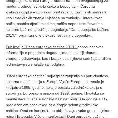
fotografiju, kazalište i drugo. Budući da tema ovogodišnjeg 23.
međunarodnog festivala čipke u Lepoglavi – Čarobna
kraljevska čipka – doprinosi približavanju baštinskih sadržaja
kao i tradicijskih znanja i vještina na zanimljiv i interaktivan
način, osobito djeci i mladima, našim nepobitnim čuvarima
kulturne baštine, središnje događanje "Dana europske baštine
2019." organizirno je u okviru festivala u Lepoglavi.
Publikacija "Dana europske baštine 2019."
donosi osnovne
informacije o prigodnim događanjima: o lokaciji, datumu,
vremenu održavanja, kao i kratak opis njihova sadržaja s ciljem
jednostavnijeg snalaženja i odabira.
"Dani europske baštine" najrasprostranjenija su participativna
kulturna manifestacija u Europi. Vijeće Europe pokrenulo je
inicijativu 1985. godine, koja je postala zajednička akcija u
suradnji s Europskom unijom od 1999. godine. Hrvatska se
manifestaciji "Dana europske baštine" pridružila godine 1995.
proglašenjem posavskog sela Krapje selom graditeljske
baštine. Otad se kontinuirano obilježavaju svake godine tijekom
rujna i listopada. Više o manifestaciji Dani europske baštine i