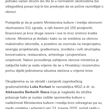
jednako važan stručni dio što bi u normalnim okolnostima bio
višegodišnji posao koji bi bio preduvjet da se počne razmišljati o
obnovi.
Podsjetila je da je putem Ministarstva kulture i medija obnovom
obuhvaćeno 511 zgrada, a njih barem još 150 povijesnih,
financirano je kroz druge resore i sve to kroz iznimno kratke
rokove. Ministrica je dodala i kako su se sredstva za obnovu
maksimalno iskoristila, a posebno se osvrnula na nevjerojatnu
sinergiju projektanata, građevinara, izvođača i svih stručnjaka,
konzervatora, restauratora, arheologa i povjesničara
umjetnosti. Nakon provođenja zahtjevne obnove ministrica je
zaključila kako je sada vrijeme da se u Hrvatskoj i inozemstvu
počnu dijeliti jedinstvena iskustva stečena u vrijeme krize.
Okupljenima su se obratili i zamjenik zagrebačkog
gradonačelnika
Luka Korlaet
te ravnateljica MGZ-a dr. sc.
Aleksandra Berberih Slana
koja je naglasila da izložba
pokazuje kako je sustav zaštite spomenika kulture u
nadležnosti Ministarstva kulture i medija brzo odreagirao pa su,
među ostalima i arheolozi već 23. travnja 2020. počeli raditi u