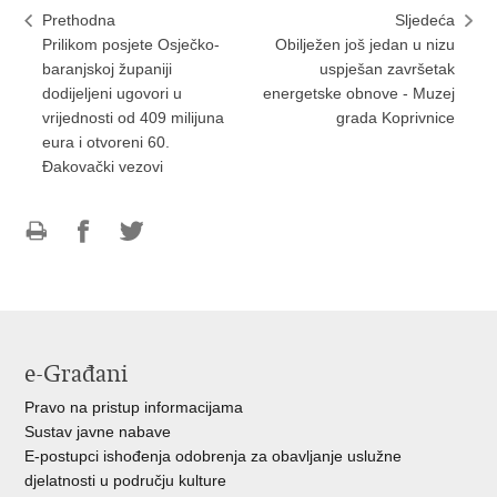
Prethodna
Sljedeća
Prilikom posjete Osječko-
Obilježen još jedan u nizu
baranjskoj županiji
uspješan završetak
dodijeljeni ugovori u
energetske obnove - Muzej
vrijednosti od 409 milijuna
grada Koprivnice
eura i otvoreni 60.
Đakovački vezovi
Ispiši
Podijeli
Podijeli
stranicu
na
na
Facebooku
Twitteru
e-Građani
Pravo na pristup informacijama
Sustav javne nabave
E-postupci ishođenja odobrenja za obavljanje uslužne
djelatnosti u području kulture