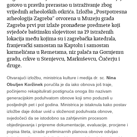
gotovo u pravilu prerastao u istraživanje zbog
vrijednih arheoloških otkrića. Izložba „Postpotresna
arheologija Zagreba“ otvorena u Muzeju grada
Zagreba prvi put izlaže pronađene predmete koji
svjedoče baštinsku slojevitost na 19 istraženih
lokacija među kojima su i zagrebačka katedrala,
franjevački samostan na Kaptolu i samostan
karmelićana u Remetama, niz palača na Gornjemu
gradu, crkve u Stenjevcu, Markuševcu, Čučerju i
druge.
Otvarajući izložbu, ministrica kulture i medija dr. sc.
Nina
Obuljen Koržinek
poručila je da iako obnova još traje,
počinjemo rekapitulirati postignuća onoga što nazivam
generacijskim poduhvatom obnove koji smo poduzeli u
posljednjih pet i pol godina. Ministrica je istaknula kako postav
izložbe daje dobar uvid u složenost poduhvata obnove,
svjedočeći da se istodobno sa zahtjevnim procesom
objedinjavanja i pripreme dokumentacije, evaluacije, procjene i
popisa šteta, izrade preliminarnih planova obnove odvijao