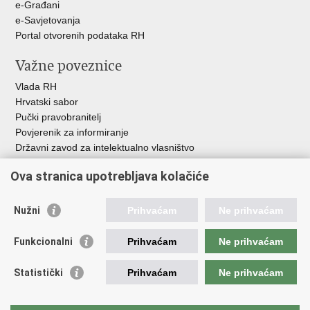
e-Građani
e-Savjetovanja
Portal otvorenih podataka RH
Važne poveznice
Vlada RH
Hrvatski sabor
Pučki pravobranitelj
Povjerenik za informiranje
Državni zavod za intelektualno vlasništvo
Agencija za medije
Ova stranica upotrebljava kolačiće
HAKOM
Ostale poveznice
Nužni
Prihvaćam
Ne prihvaćam
Hrvatski restauratorski zavod
Funkcionalni
Prihvaćam
Ne prihvaćam
Hrvatski audiovizualni centar
Zaklada Kultura nova
Statistički
Prihvaćam
Ne prihvaćam
Creative Europe
Cultural heritage in EU
EU National Institutes for Culture