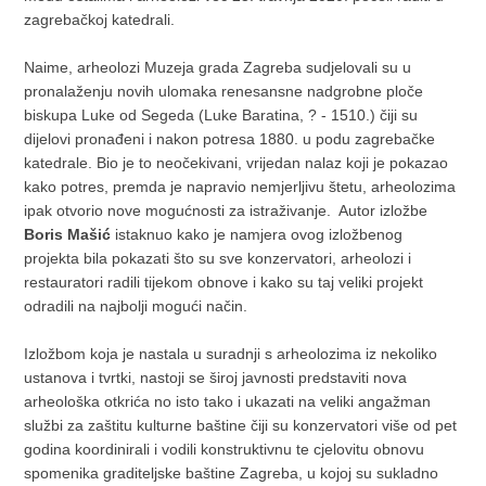
zagrebačkoj katedrali.
Naime, arheolozi Muzeja grada Zagreba sudjelovali su u
pronalaženju novih ulomaka renesansne nadgrobne ploče
biskupa Luke od Segeda (Luke Baratina, ? - 1510.) čiji su
dijelovi pronađeni i nakon potresa 1880. u podu zagrebačke
katedrale. Bio je to neočekivani, vrijedan nalaz koji je pokazao
kako potres, premda je napravio nemjerljivu štetu, arheolozima
ipak otvorio nove mogućnosti za istraživanje. Autor izložbe
Boris Mašić
istaknuo kako je namjera ovog izložbenog
projekta bila pokazati što su sve konzervatori, arheolozi i
restauratori radili tijekom obnove i kako su taj veliki projekt
odradili na najbolji mogući način.
Izložbom koja je nastala u suradnji s arheolozima iz nekoliko
ustanova i tvrtki, nastoji se široj javnosti predstaviti nova
arheološka otkrića no isto tako i ukazati na veliki angažman
službi za zaštitu kulturne baštine čiji su konzervatori više od pet
godina koordinirali i vodili konstruktivnu te cjelovitu obnovu
spomenika graditeljske baštine Zagreba, u kojoj su sukladno