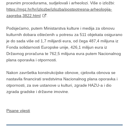
pravnim procedurama, sudjelovali i arheolozi. Više o izložbi:
https://mgz.hr/hr/izlozbe/izlozba/postpotresna-arheologija-
zagreba,3822.html
.
Podsjećamo, putem Ministarstva kulture i medija za obnovu
kulturnih dobara oštećenih u potresu za 511 objekata osigurano
je do sada više od 1,7 milijardi eura, od čega 487,4 milijuna iz
Fonda solidarnosti Europske unije, 426,1 milijun eura iz
Državnog proračuna te 762,5 milijuna eura putem Nacionalnog
plana oporavka i otpornosti.
Nakon završetka konstrukcijske obnove, cjelovita obnova se
nastavila financirati sredstvima Nacionalnog plana oporavka i
otpornosti, za sve ustanove u kulturi, zgrade HAZU-a i dio
zgrada gradske i državne imovine.
Pisane vijesti