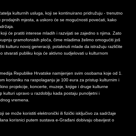
telja kulturnih usluga, koji se kontinuirano pridružuju - trenutno
inu prodajnih mjesta, a uskoro će se mogućnosti povećati, kako
adržaja.
i će pratiti interese mladih i razvijati se zajedno s njima. Zato
 kupnju gramofonskih ploča, čime mladima želimo omogućiti još
ižiti kulturu novoj generaciji, potaknuti mlade da istražuju različite
o stvarati publiku koja će aktivno sudjelovati u kulturnom
re i medija Republike Hrvatske namijenjen svim osobama koje od 1.
m korisniku na raspolaganju je 100 eura za pristup kulturnim i
kino projekcije, koncerte, muzeje, knjige i druge kulturne
up kulturi upravo u razdoblju kada postaju punoljetni i
bodnog vremena.
 se može koristiti elektronički ili fizički isključivo za sadržaje
a korisnici putem sustava e-Građani dobivaju obavijest o