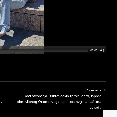
00:00
Sljedeća
u –
Uoči otvorenja Dubrovačkih ljetnih igara, ispred
av
obnovljenog Orlandovog stupa postavljena zaštitna
ograda