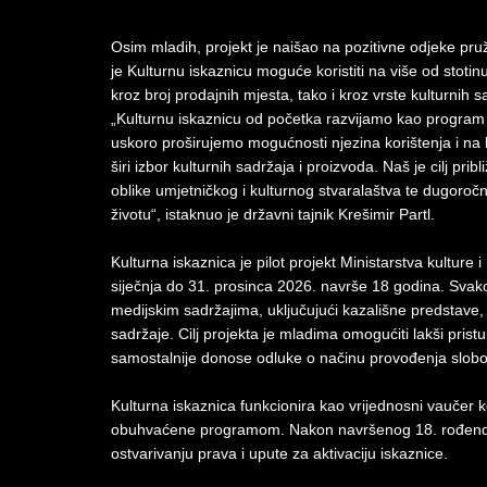
Osim mladih, projekt je naišao na pozitivne odjeke pruža
je Kulturnu iskaznicu moguće koristiti na više od stot
kroz broj prodajnih mjesta, tako i kroz vrste kulturnih s
„Kulturnu iskaznicu od početka razvijamo kao program koj
uskoro proširujemo mogućnosti njezina korištenja i na
širi izbor kulturnih sadržaja i proizvoda. Naš je cilj pribl
oblike umjetničkog i kulturnog stvaralaštva te dugoročn
životu“, istaknuo je državni tajnik Krešimir Partl.
Kulturna iskaznica je pilot projekt Ministarstva kultu
siječnja do 31. prosinca 2026. navrše 18 godina. Svako
medijskim sadržajima, uključujući kazališne predstave, 
sadržaje. Cilj projekta je mladima omogućiti lakši prist
samostalnije donose odluke o načinu provođenja slo
Kulturna iskaznica funkcionira kao vrijednosni vaučer koji
obuhvaćene programom. Nakon navršenog 18. rođendan
ostvarivanju prava i upute za aktivaciju iskaznice.