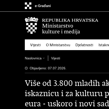
Preskoči
na
glavni
sadržaj
Vijesti
O Ministarstvu
Djelatnosti
Istak
Naslovnica
Vijesti
Objavljeno: 07.07.2026.
Više od 3.800 mladih ak
iskaznicu i za kulturu p
eura - uskoro i novi sad