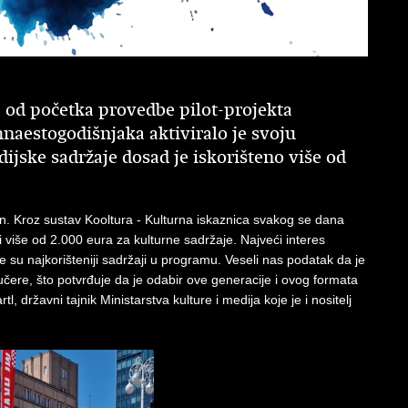
a od početka provedbe pilot-projekta
naestogodišnjaka aktiviralo je svoju
ijske sadržaje dosad je iskorišteno više od
an. Kroz sustav Kooltura - Kulturna iskaznica svakog se dana
i i više od 2.000 eura za kulturne sadržaje. Najveći interes
oje su najkorišteniji sadržaji u programu. Veseli nas podatak da je
vaučere, što potvrđuje da je odabir ove generacije i ovog formata
tl, državni tajnik Ministarstva kulture i medija koje je i nositelj