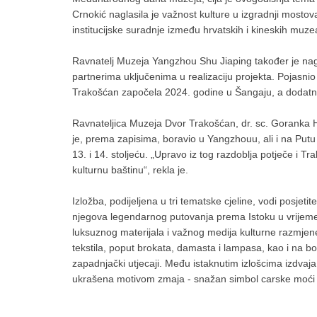
Crnokić naglasila je važnost kulture u izgradnji mosto
institucijske suradnje između hrvatskih i kineskih muze
Ravnatelj Muzeja Yangzhou Shu Jiaping također je nagla
partnerima uključenima u realizaciju projekta. Pojasn
Trakošćan započela 2024. godine u Šangaju, a dodatno
Ravnateljica Muzeja Dvor Trakošćan, dr. sc. Goranka Ho
je, prema zapisima, boravio u Yangzhouu, ali i na Putu 
13. i 14. stoljeću. „Upravo iz tog razdoblja potječe i T
kulturnu baštinu“, rekla je.
Izložba, podijeljena u tri tematske cjeline, vodi posjeti
njegova legendarnog putovanja prema Istoku u vrijeme 
luksuznog materijala i važnog medija kulturne razmjen
tekstila, poput brokata, damasta i lampasa, kao i na bo
zapadnjački utjecaji. Među istaknutim izlošcima izdvaj
ukrašena motivom zmaja - snažan simbol carske moći i