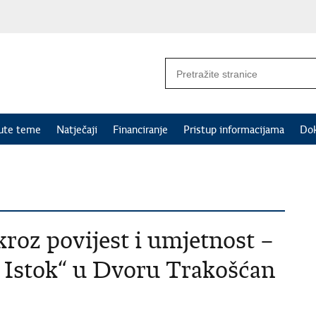
nute teme
Natječaji
Financiranje
Pristup informacijama
Do
kroz povijest i umjetnost –
 Istok“ u Dvoru Trakošćan