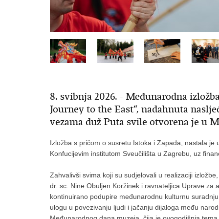
8. svibnja 2026. - Međunarodna izložb
Journey to the East“, nadahnuta naslj
vezama duž Puta svile otvorena je u 
Izložba s pričom o susretu Istoka i Zapada, nastala je
Konfucijevim institutom Sveučilišta u Zagrebu, uz finan
Zahvalivši svima koji su sudjelovali u realizaciji izložb
dr. sc. Nine Obuljen Koržinek i ravnateljica Uprave za 
kontinuirano podupire međunarodnu kulturnu suradnju je
ulogu u povezivanju ljudi i jačanju dijaloga među nar
Međunarodnog dana muzeja, čija je ovogodišnja tema „Mu