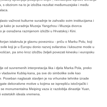
va, s obzirom na to je izložba rezultat međumuzejske i među
alaca.
sio važnost kulturne suradnje te zahvalio svim institucijama i
io je kako je suradnja Muzeja Yangzhou i Muzeja dvorca
 je osnažena razmjenom izložbi u Hrvatskoj i Kini.
rjan istaknula je glavnu poveznicu - priču o Marku Polu, koji
svile koji je u Europu donio razvoj svilarstva i luksuzne mode u
rakošćan, pa smo kroz izložbu željeli povezati kinesku i europsku
telje od suvremenih interpretacija lika i djela Marka Pola, preko
vladavine Kublaj-kana, pa sve do simbolike svile kao
e. Poseban naglasak stavljen je na vrhunske tehnike izrade
gate dekorativne motive u kojima se isprepliću istočnjački i
a se monumentalna Meiping vaza iz razdoblja dinastije Yuan,
 estetskih ideala vremena.