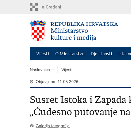
Preskoči
na
glavni
sadržaj
Vijesti
O Ministarstvu
Djelatnosti
Istak
Naslovnica
Vijesti
Objavljeno: 11.05.2026.
Susret Istoka i Zapada 
„Čudesno putovanje na
Galerija fotografija