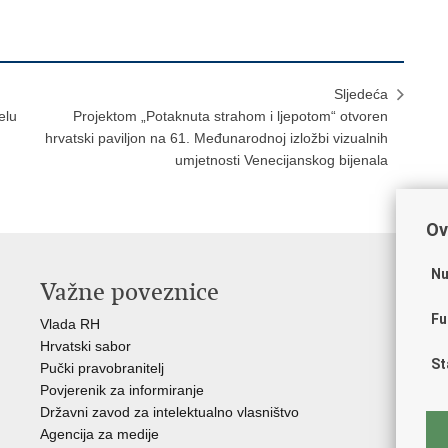
Sljedeća
elu
Projektom „Potaknuta strahom i ljepotom“ otvoren
hrvatski paviljon na 61. Međunarodnoj izložbi vizualnih
umjetnosti Venecijanskog bijenala
Ov
Nu
Važne poveznice
O
Fu
Vlada RH
Hrv
Hrvatski sabor
Hrv
St
Pučki pravobranitelj
Zak
Povjerenik za informiranje
Cre
Državni zavod za intelektualno vlasništvo
Cul
Agencija za medije
EU 