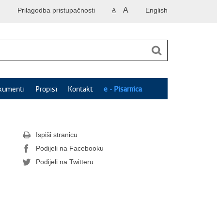
A
Prilagodba pristupačnosti
English
A
kumenti
Propisi
Kontakt
e - Pisarnica
Ispiši stranicu
Podijeli na Facebooku
Podijeli na Twitteru