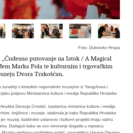
Foto: Dubravko Hrupa
a „Čudesno putovanje na Istok / A Magical
eđem Marka Pola te kulturnim i trgovačkim
Muzeju Dvora Trakošćan.
 u suradnji s kineskim regionalnim muzejom iz Yangzhoua i
cijsku potporu Ministarstva kulture i medija Republike Hrvatske.
e, Anuška Deranja Crnokić, izaslanica ministrice kulture i medija
arhive, knjižnice i muzeje, istaknula je kako Republika Hrvatska
r muzeji, baštinske ustanove i kulturni projekti imaju važnu
odima. Dodajući kako se ovo otvorenje događa u mjesecu
zeji ujedinjuju podijeljeni svijet”, ravnateljica Uprave Deranja