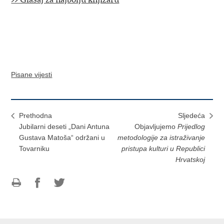
Pisane vijesti
Prethodna
Sljedeća
Jubilarni deseti „Dani Antuna
Objavljujemo
Prijedlog
Gustava Matoša“ održani u
metodologije za istraživanje
Tovarniku
pristupa kulturi u Republici
Hrvatskoj
Ispiši
Podijeli
Podijeli
stranicu
na
na
Facebooku
Twitteru