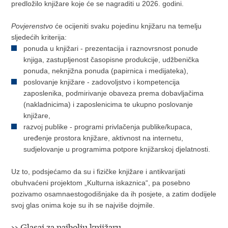
predložilo knjižare koje će se nagraditi u 2026. godini.
Povjerenstvo
će ocijeniti svaku pojedinu knjižaru na temelju
sljedećih kriterija:
ponuda u knjižari - prezentacija i raznovrsnost ponude
knjiga, zastupljenost časopisne produkcije, udžbenička
ponuda, neknjižna ponuda (papirnica i medijateka),
poslovanje knjižare - zadovoljstvo i kompetencija
zaposlenika, podmirivanje obaveza prema dobavljačima
(nakladnicima) i zaposlenicima te ukupno poslovanje
knjižare,
razvoj publike - programi privlačenja publike/kupaca,
uređenje prostora knjižare, aktivnost na internetu,
sudjelovanje u programima potpore knjižarskoj djelatnosti.
Uz to, podsjećamo da su i fizičke knjižare i antikvarijati
obuhvaćeni projektom „Kulturna iskaznica“, pa posebno
pozivamo osamnaestogodišnjake da ih posjete, a zatim dodijele
svoj glas onima koje su ih se najviše dojmile.
>> Glasaj za najbolju knjižaru