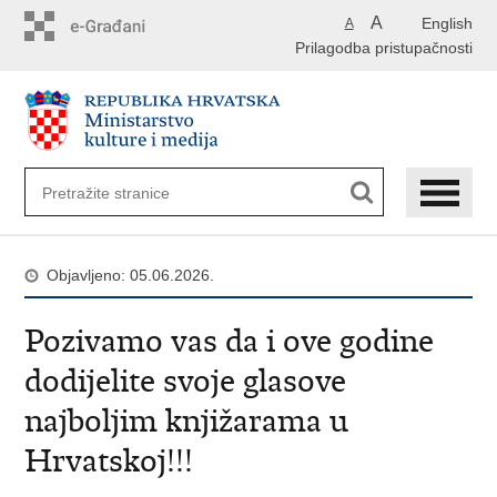
Preskoči
A
English
A
na
Prilagodba pristupačnosti
glavni
sadržaj
Objavljeno: 05.06.2026.
Pozivamo vas da i ove godine
dodijelite svoje glasove
najboljim knjižarama u
Hrvatskoj!!!