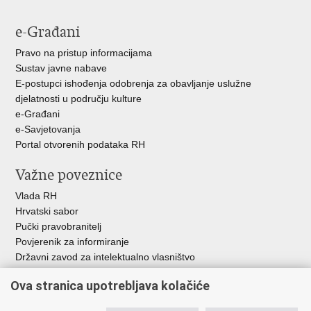
e-Građani
Pravo na pristup informacijama
Sustav javne nabave
E-postupci ishođenja odobrenja za obavljanje uslužne
djelatnosti u području kulture
e-Građani
e-Savjetovanja
Portal otvorenih podataka RH
Važne poveznice
Vlada RH
Hrvatski sabor
Pučki pravobranitelj
Povjerenik za informiranje
Državni zavod za intelektualno vlasništvo
Agencija za medije
Ova stranica upotrebljava kolačiće
HAKOM