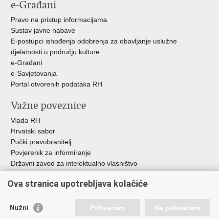
e-Građani
Pravo na pristup informacijama
Sustav javne nabave
E-postupci ishođenja odobrenja za obavljanje uslužne
djelatnosti u području kulture
e-Građani
e-Savjetovanja
Portal otvorenih podataka RH
Važne poveznice
Vlada RH
Hrvatski sabor
Pučki pravobranitelj
Povjerenik za informiranje
Državni zavod za intelektualno vlasništvo
Agencija za medije
Ova stranica upotrebljava kolačiće
HAKOM
Ostale poveznice
Nužni
Prihvaćam
Ne prihvaćam