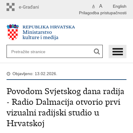
Preskoči
A
English
A
na
Prilagodba pristupačnosti
glavni
sadržaj
Objavljeno: 13.02.2026.
Povodom Svjetskog dana radija
- Radio Dalmacija otvorio prvi
vizualni radijski studio u
Hrvatskoj