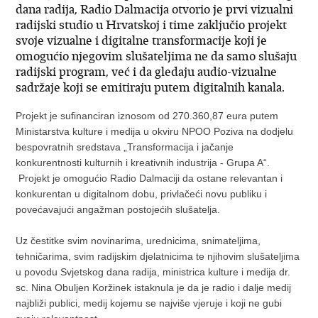
dana radija, Radio Dalmacija otvorio je prvi vizualni
radijski studio u Hrvatskoj i time zaključio projekt
svoje vizualne i digitalne transformacije koji je
omogućio njegovim slušateljima ne da samo slušaju
radijski program, već i da gledaju audio-vizualne
sadržaje koji se emitiraju putem digitalnih kanala.
Projekt je sufinanciran iznosom od 270.360,87 eura putem
Ministarstva kulture i medija u okviru NPOO Poziva na dodjelu
bespovratnih sredstava „Transformacija i jačanje
konkurentnosti kulturnih i kreativnih industrija - Grupa A“.
Projekt je omogućio Radio Dalmaciji da ostane relevantan i
konkurentan u digitalnom dobu, privlačeći novu publiku i
povećavajući angažman postojećih slušatelja.
Uz čestitke svim novinarima, urednicima, snimateljima,
tehničarima, svim radijskim djelatnicima te njihovim slušateljima
u povodu Svjetskog dana radija, ministrica kulture i medija dr.
sc. Nina Obuljen Koržinek istaknula je da je radio i dalje medij
najbliži publici, medij kojemu se najviše vjeruje i koji ne gubi