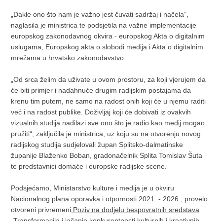
„Dakle ono što nam je važno jest čuvati sadržaj i načela“,
naglasila je ministrica te podsjetila na važne implementacije
europskog zakonodavnog okvira - europskog Akta o digitalnim
uslugama, Europskog akta o slobodi medija i Akta o digitalnim
mrežama u hrvatsko zakonodavstvo.
„Od srca želim da uživate u ovom prostoru, za koji vjerujem da
će biti primjer i nadahnuće drugim radijskim postajama da
krenu tim putem, ne samo na radost onih koji će u njemu raditi
već i na radost publike. Doživljaj koji će dobivati iz ovakvih
vizualnih studija nadilazi sve ono što je radio kao medij mogao
pružiti“, zaključila je ministrica, uz koju su na otvorenju novog
radijskog studija sudjelovali župan Splitsko-dalmatinske
županije Blaženko Boban, gradonačelnik Splita Tomislav Šuta
te predstavnici domaće i europske radijske scene.
Podsjećamo, Ministarstvo kulture i medija je u okviru
Nacionalnog plana oporavka i otpornosti 2021. - 2026., provelo
otvoreni privremeni
Poziv na dodjelu bespovratnih sredstava
„Transformacija i jačanje konkurentnosti kulturnih i kreativnih