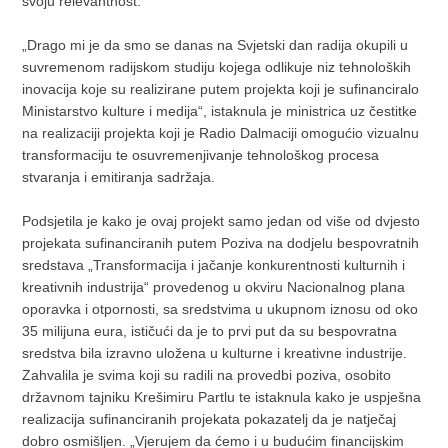
svoju relevantnost.
„Drago mi je da smo se danas na Svjetski dan radija okupili u
suvremenom radijskom studiju kojega odlikuje niz tehnoloških
inovacija koje su realizirane putem projekta koji je sufinanciralo
Ministarstvo kulture i medija“, istaknula je ministrica uz čestitke
na realizaciji projekta koji je Radio Dalmaciji omogućio vizualnu
transformaciju te osuvremenjivanje tehnološkog procesa
stvaranja i emitiranja sadržaja.
Podsjetila je kako je ovaj projekt samo jedan od više od dvjesto
projekata sufinanciranih putem Poziva na dodjelu bespovratnih
sredstava „Transformacija i jačanje konkurentnosti kulturnih i
kreativnih industrija“ provedenog u okviru Nacionalnog plana
oporavka i otpornosti, sa sredstvima u ukupnom iznosu od oko
35 milijuna eura, ističući da je to prvi put da su bespovratna
sredstva bila izravno uložena u kulturne i kreativne industrije.
Zahvalila je svima koji su radili na provedbi poziva, osobito
državnom tajniku Krešimiru Partlu te istaknula kako je uspješna
realizacija sufinanciranih projekata pokazatelj da je natječaj
dobro osmišljen. „Vjerujem da ćemo i u budućim financijskim