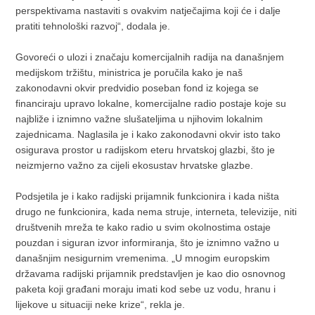
perspektivama nastaviti s ovakvim natječajima koji će i dalje
pratiti tehnološki razvoj“, dodala je.
Govoreći o ulozi i značaju komercijalnih radija na današnjem
medijskom tržištu, ministrica je poručila kako je naš
zakonodavni okvir predvidio poseban fond iz kojega se
financiraju upravo lokalne, komercijalne radio postaje koje su
najbliže i iznimno važne slušateljima u njihovim lokalnim
zajednicama. Naglasila je i kako zakonodavni okvir isto tako
osigurava prostor u radijskom eteru hrvatskoj glazbi, što je
neizmjerno važno za cijeli ekosustav hrvatske glazbe.
Podsjetila je i kako radijski prijamnik funkcionira i kada ništa
drugo ne funkcionira, kada nema struje, interneta, televizije, niti
društvenih mreža te kako radio u svim okolnostima ostaje
pouzdan i siguran izvor informiranja, što je iznimno važno u
današnjim nesigurnim vremenima. „U mnogim europskim
državama radijski prijamnik predstavljen je kao dio osnovnog
paketa koji građani moraju imati kod sebe uz vodu, hranu i
lijekove u situaciji neke krize“, rekla je.