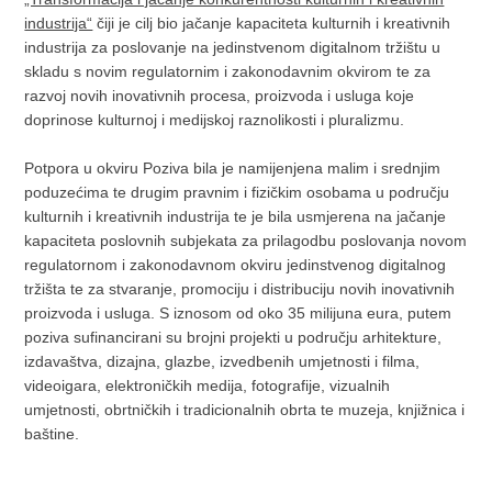
industrija“
čiji je cilj bio jačanje kapaciteta kulturnih i kreativnih
industrija za poslovanje na jedinstvenom digitalnom tržištu u
skladu s novim regulatornim i zakonodavnim okvirom te za
razvoj novih inovativnih procesa, proizvoda i usluga koje
doprinose kulturnoj i medijskoj raznolikosti i pluralizmu.
Potpora u okviru Poziva bila je namijenjena malim i srednjim
poduzećima te drugim pravnim i fizičkim osobama u području
kulturnih i kreativnih industrija te je bila usmjerena na jačanje
kapaciteta poslovnih subjekata za prilagodbu poslovanja novom
regulatornom i zakonodavnom okviru jedinstvenog digitalnog
tržišta te za stvaranje, promociju i distribuciju novih inovativnih
proizvoda i usluga. S iznosom od oko 35 milijuna eura, putem
poziva sufinancirani su brojni projekti u području arhitekture,
izdavaštva, dizajna, glazbe, izvedbenih umjetnosti i filma,
videoigara, elektroničkih medija, fotografije, vizualnih
umjetnosti, obrtničkih i tradicionalnih obrta te muzeja, knjižnica i
baštine.