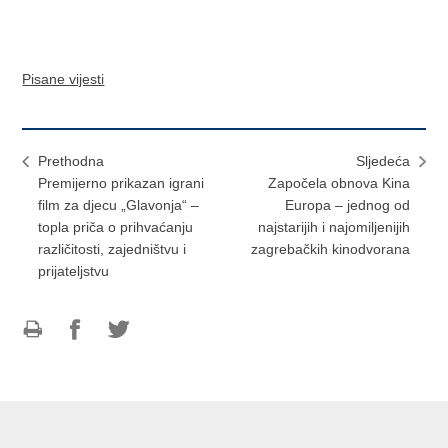
Pisane vijesti
Prethodna
Sljedeća
Premijerno prikazan igrani
Započela obnova Kina
film za djecu „Glavonja“ –
Europa – jednog od
topla priča o prihvaćanju
najstarijih i najomiljenijih
različitosti, zajedništvu i
zagrebačkih kinodvorana
prijateljstvu
Ispiši
Podijeli
Podijeli
stranicu
na
na
Facebooku
Twitteru