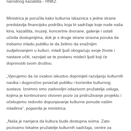
narodnog kazališta - HNK2.
Ministrica je poručila kako kulturna iskaznica s jedne strane
predstavlja financijsku podršku koja bi sadržaje koje nude naša
kina, kazališta, muzeji, koncertne dvorane, galerije i ostali
učinila dostupnijima, dok je s druge strane izravna poruka da
trebamo mladu publiku te da želimo da snažnijim
sudjelovanjem u kulturi, mladi ljudi obogaćuju svoje živote i
nastave učiti, razvijati se te postanu misleći ljudi koji će
doprinositi svom društvu.
„Vjerujemo da će ovakvo iskustvo doprinijeti razvijanju kulturnih
navika i dugoročno povećati publiku i korisnike kulturnog
sustava. Iznimno smo zadovoljni odazivom pružatelja usluga,
kojima je kontinuirano otvoren poziv za pridruživanje projektu i
očekujemo redovito dopunjavanje kulturne ponude našim
mladima“, pojasnila je ministrica.
„Naša je namjera da kultura bude dostupna svima. Zato
pozivamo lokalne pružatelje kulturnih sadržaja, centre za