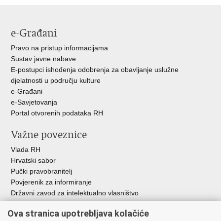
Facebooku
Twitteru
e-Građani
Pravo na pristup informacijama
Sustav javne nabave
E-postupci ishođenja odobrenja za obavljanje uslužne
djelatnosti u području kulture
e-Građani
e-Savjetovanja
Portal otvorenih podataka RH
Važne poveznice
Vlada RH
Hrvatski sabor
Pučki pravobranitelj
Povjerenik za informiranje
Državni zavod za intelektualno vlasništvo
Agencija za medije
Ova stranica upotrebljava kolačiće
HAKOM