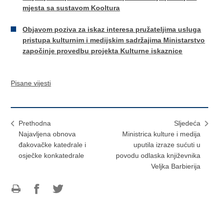
mjesta sa sustavom Kooltura
Objavom poziva za iskaz interesa pružateljima usluga
pristupa kulturnim i medijskim sadržajima Ministarstvo
započinje provedbu projekta Kulturne iskaznice
Pisane vijesti
Prethodna
Sljedeća
Najavljena obnova
​Ministrica kulture i medija
đakovačke katedrale i
uputila izraze sućuti u
osječke konkatedrale
povodu odlaska književnika
Veljka Barbierija
Ispiši
Podijeli
Podijeli
stranicu
na
na