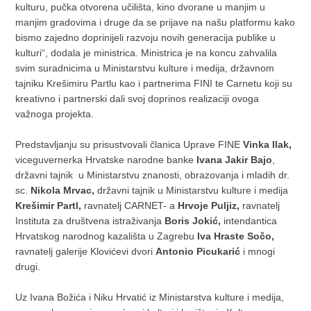
kulturu, pučka otvorena učilišta, kino dvorane u manjim u
manjim gradovima i druge da se prijave na našu platformu kako
bismo zajedno doprinijeli razvoju novih generacija publike u
kulturi“, dodala je ministrica. Ministrica je na koncu zahvalila
svim suradnicima u Ministarstvu kulture i medija, državnom
tajniku Krešimiru Partlu kao i partnerima FINI te Carnetu koji su
kreativno i partnerski dali svoj doprinos realizaciji ovoga
važnoga projekta.
Predstavljanju su prisustvovali članica Uprave FINE
Vinka Ilak,
viceguvernerka Hrvatske narodne banke
Ivana Jakir Bajo
,
državni tajnik u Ministarstvu znanosti, obrazovanja i mladih dr.
sc.
Nikola Mrvac,
državni tajnik u Ministarstvu kulture i medija
Krešimir Partl,
ravnatelj CARNET- a
Hrvoje Puljiz,
ravnatelj
Instituta za društvena istraživanja
Boris Jokić,
intendantica
Hrvatskog narodnog kazališta u Zagrebu
Iva Hraste Sočo,
ravnatelj galerije Klovićevi dvori
Antonio Picukarić
i mnogi
drugi.
Uz Ivana Božića i Niku Hrvatić iz Ministarstva kulture i medija,