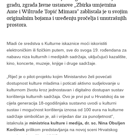
gradu, zgrada Javne ustanove „Zbirka umjetnina
Ante i Wiltrude Topić Mimara“ zablistala je u svojim
originalnim bojama i uređenju pročelja i unutrašnjih
prostora.
Mladi će sredstva s Kulturne iskaznice moći iskoristiti
elektroničkim ili fizičkim putem, sve do svoga 19. rođendana za
nabavu niza kulturnih i medijskih sadržaja, uključujući kazalište,
kino, koncerte, muzeje, knjige i druge sadržaje.
„Riječ je o pilot-projektu kojim Ministarstvo želi povećati
dostupnost kulture mladima i poticati aktivno sudjelovanje u
kulturnom životu kroz jednostavan i digitalno dostupan sustav
korištenja kulturnih sadržaja. Ovo je prvi put u Hrvatskoj da se
cijela generacija 18-ogodišnjaka sustavno uvodi u kulturni
sustav i mogućnost korištenja iznosa od 100 eura na kulturne
sadržaje simboličan je, ali i vrijedan dar za punoljetnost“,
istaknula je
ministrica kulture i medija, dr. sc. Nina Obuljen
Koržinek
prilikom predstavljanja na novoj sceni Hrvatskog