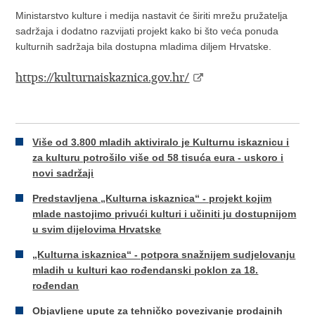
Ministarstvo kulture i medija nastavit će širiti mrežu pružatelja
sadržaja i dodatno razvijati projekt kako bi što veća ponuda
kulturnih sadržaja bila dostupna mladima diljem Hrvatske.
https://kulturnaiskaznica.gov.hr/
Više od 3.800 mladih aktiviralo je Kulturnu iskaznicu i
za kulturu potrošilo više od 58 tisuća eura - uskoro i
novi sadržaji
Predstavljena „Kulturna iskaznica“ - projekt kojim
mlade nastojimo privući kulturi i učiniti ju dostupnijom
u svim dijelovima Hrvatske
​„Kulturna iskaznica“ - potpora snažnijem sudjelovanju
mladih u kulturi kao rođendanski poklon za 18.
rođendan
Objavljene upute za tehničko povezivanje prodajnih