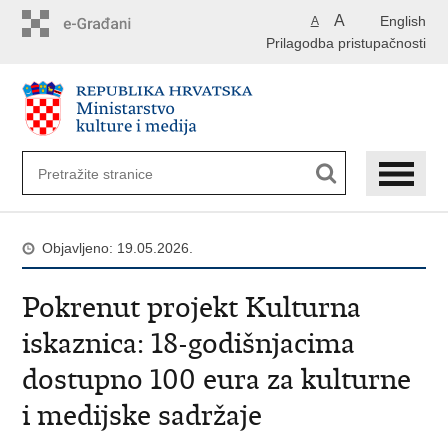
Preskoči
A
English
A
na
Prilagodba pristupačnosti
glavni
sadržaj
Objavljeno: 19.05.2026.
Pokrenut projekt Kulturna
iskaznica: 18-godišnjacima
dostupno 100 eura za kulturne
i medijske sadržaje