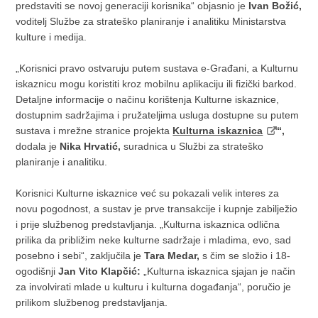
predstaviti se novoj generaciji korisnika“ objasnio je
Ivan Božić,
voditelj Službe za strateško planiranje i analitiku Ministarstva
kulture i medija.
„Korisnici pravo ostvaruju putem sustava e-Građani, a Kulturnu
iskaznicu mogu koristiti kroz mobilnu aplikaciju ili fizički barkod.
Detaljne informacije o načinu korištenja Kulturne iskaznice,
dostupnim sadržajima i pružateljima usluga dostupne su putem
sustava i mrežne stranice projekta
Kulturna iskaznica
“,
dodala je
Nika Hrvatić,
suradnica u Službi za strateško
planiranje i analitiku.
Korisnici Kulturne iskaznice već su pokazali velik interes za
novu pogodnost, a sustav je prve transakcije i kupnje zabilježio
i prije službenog predstavljanja. „Kulturna iskaznica odlična
prilika da približim neke kulturne sadržaje i mladima, evo, sad
posebno i sebi“, zaključila je
Tara Medar,
s čim se složio i 18-
ogodišnji
Jan Vito Klapčić:
„Kulturna iskaznica sjajan je način
za involvirati mlade u kulturu i kulturna događanja“, poručio je
prilikom službenog predstavljanja.