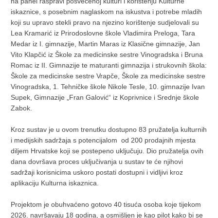
na panel raspravi posvećenoj kulturi i korištenju Kulturne
iskaznice, s posebnim naglaskom na iskustva i potrebe mladih
koji su upravo stekli pravo na njezino korištenje sudjelovali su
Lea Kramarić iz Prirodoslovne škole Vladimira Preloga, Tara
Medar iz I. gimnazije, Martin Maras iz Klasične gimnazije, Jan
Vito Klapčić iz Škole za medicinske sestre Vinogradska i Bruna
Romac iz II. Gimnazije te maturanti gimnazija i strukovnih škola:
Škole za medicinske sestre Vrapče, Škole za medicinske sestre
Vinogradska, 1. Tehničke škole Nikole Tesle, 10. gimnazije Ivan
Supek, Gimnazije „Fran Galović“ iz Koprivnice i Srednje škole
Zabok.
Kroz sustav je u ovom trenutku dostupno 83 pružatelja kulturnih
i medijskih sadržaja s potencijalom od 200 prodajnih mjesta
diljem Hrvatske koji se postepeno uključuju. Dio pružatelja ovih
dana dovršava proces uključivanja u sustav te će njihovi
sadržaji korisnicima uskoro postati dostupni i vidljivi kroz
aplikaciju Kulturna iskaznica.
Projektom je obuhvaćeno gotovo 40 tisuća osoba koje tijekom
2026. navršavaju 18 godina, a osmišljen je kao pilot kako bi se