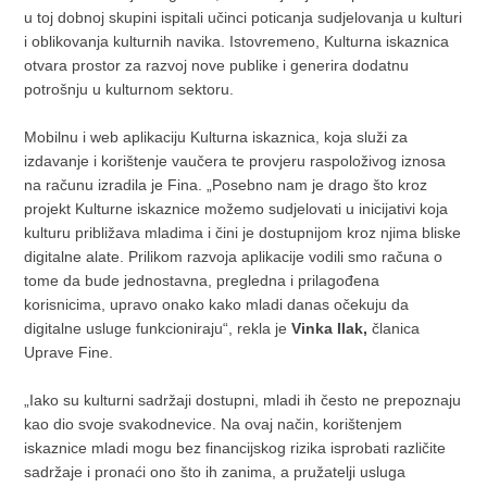
u toj dobnoj skupini ispitali učinci poticanja sudjelovanja u kulturi
i oblikovanja kulturnih navika. Istovremeno, Kulturna iskaznica
otvara prostor za razvoj nove publike i generira dodatnu
potrošnju u kulturnom sektoru.
Mobilnu i web aplikaciju Kulturna iskaznica, koja služi za
izdavanje i korištenje vaučera te provjeru raspoloživog iznosa
na računu izradila je Fina. „Posebno nam je drago što kroz
projekt Kulturne iskaznice možemo sudjelovati u inicijativi koja
kulturu približava mladima i čini je dostupnijom kroz njima bliske
digitalne alate. Prilikom razvoja aplikacije vodili smo računa o
tome da bude jednostavna, pregledna i prilagođena
korisnicima, upravo onako kako mladi danas očekuju da
digitalne usluge funkcioniraju“, rekla je
Vinka Ilak,
članica
Uprave Fine.
„Iako su kulturni sadržaji dostupni, mladi ih često ne prepoznaju
kao dio svoje svakodnevice. Na ovaj način, korištenjem
iskaznice mladi mogu bez financijskog rizika isprobati različite
sadržaje i pronaći ono što ih zanima, a pružatelji usluga