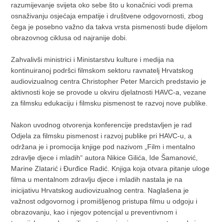
razumijevanje svijeta oko sebe što u konačnici vodi prema
osnaživanju osjećaja empatije i društvene odgovornosti, zbog
čega je posebno važno da takva vrsta pismenosti bude dijelom
obrazovnog ciklusa od najranije dobi.
Zahvalivši ministrici i Ministarstvu kulture i medija na
kontinuiranoj podršci filmskom sektoru ravnatelj Hrvatskog
audiovizualnog centra Christopher Peter Marcich predstavio je
aktivnosti koje se provode u okviru djelatnosti HAVC-a, vezane
za filmsku edukaciju i filmsku pismenost te razvoj nove publike.
Nakon uvodnog otvorenja konferencije predstavljen je rad
Odjela za filmsku pismenost i razvoj publike pri HAVC-u, a
održana je i promocija knjige pod nazivom „Film i mentalno
zdravlje djece i mladih“ autora Nikice Gilića, Ide Šamanović,
Marine Zlatarić i Đurđice Radić. Knjiga koja otvara pitanje uloge
filma u mentalnom zdravlju djece i mladih nastala je na
inicijativu Hrvatskog audiovizualnog centra. Naglašena je
važnost odgovornog i promišljenog pristupa filmu u odgoju i
obrazovanju, kao i njegov potencijal u preventivnom i