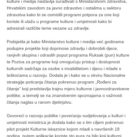
kulture i medija nastavlja surađivati s Ministarstvom zdravstva,
Hrvatskim zavodom za javno zdravstvo i ostalima u sektoru
zdravstva kako bi se osmislili programi potpora za one koji
koriste ili ulažu u programe kulture i umjetnosti kako bi
adresirali različite teme vezane uz zdravlje.
Podsjetila je kako Ministarstvo kulture i medija već godinama
podupire projekte koji doprinose zdravlju i dobrobiti djece,
ranjivih skupina i odraslih poput programa Ruksak (pun) kulture
te Poziva za programe koji omogućuju pristup i dostupnost
kulturnih sadržaja za osobe s invaliditetom i djecu i mlade s
teškoćama u razvoju. Dodala je i kako se u okviru Nacionalne
strategije poticanja čitanja pokrenuo program „Rođeni za
čitanje“ koji predstavlja trajnu mjeru kulturne i javnozdravstvene
politike, a temelji se na znanstvenim spoznajama o važnosti
čitanja naglas u ranom djetinjstvu.
Govoreći o razvoju publike i povećanju sudjelovanja u kulturi i
umjetnosti ministrica je dodala kako se s tim ciljem pokrenuo
pilot projekt Kulturne iskaznice kojom mladi s navršenih 18
godina, putem aplikacije koriste sto eura za bilo koji kulturni