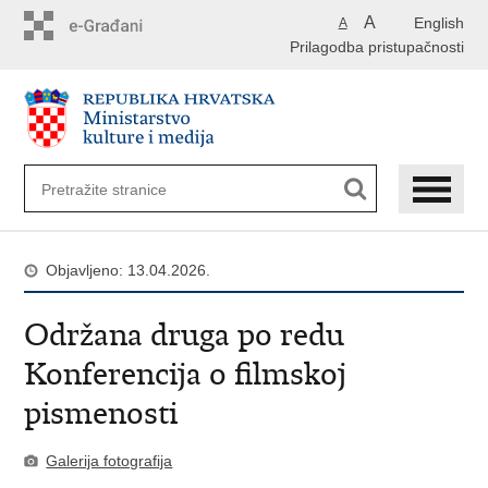
Preskoči
A
English
A
na
Prilagodba pristupačnosti
glavni
sadržaj
Objavljeno: 13.04.2026.
Održana druga po redu
Konferencija o filmskoj
pismenosti
Galerija fotografija