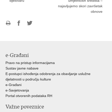
Bjelovaru
umjetničkih središta –
najavljujemo skori završetak
obnove
Ispiši
Podijeli
Podijeli
stranicu
na
na
Facebooku
Twitteru
e-Građani
Pravo na pristup informacijama
Sustav javne nabave
E-postupci ishođenja odobrenja za obavljanje uslužne
djelatnosti u području kulture
e-Građani
e-Savjetovanja
Portal otvorenih podataka RH
Važne poveznice