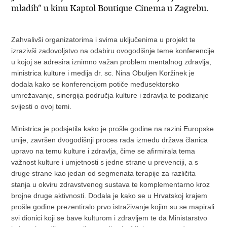
mladih“ u kinu Kaptol Boutique Cinema u Zagrebu.
Zahvalivši organizatorima i svima uključenima u projekt te
izrazivši zadovoljstvo na odabiru ovogodišnje teme konferencije
u kojoj se adresira iznimno važan problem mentalnog zdravlja,
ministrica kulture i medija dr. sc. Nina Obuljen Koržinek je
dodala kako se konferencijom potiče međusektorsko
umrežavanje, sinergija područja kulture i zdravlja te podizanje
svijesti o ovoj temi.
Ministrica je podsjetila kako je prošle godine na razini Europske
unije, završen dvogodišnji proces rada između država članica
upravo na temu kulture i zdravlja, čime se afirmirala tema
važnost kulture i umjetnosti s jedne strane u prevenciji, a s
druge strane kao jedan od segmenata terapije za različita
stanja u okviru zdravstvenog sustava te komplementarno kroz
brojne druge aktivnosti. Dodala je kako se u Hrvatskoj krajem
prošle godine prezentiralo prvo istraživanje kojim su se mapirali
svi dionici koji se bave kulturom i zdravljem te da Ministarstvo