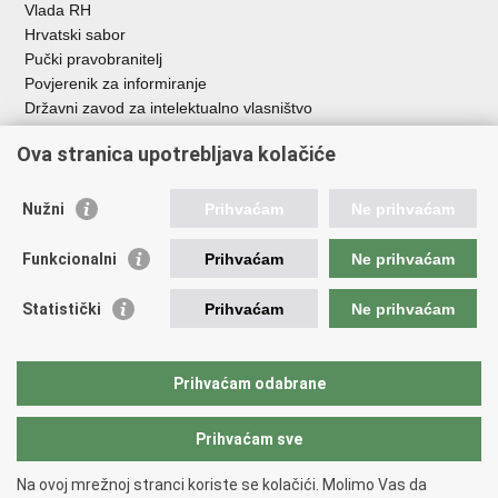
Vlada RH
Hrvatski sabor
Pučki pravobranitelj
Povjerenik za informiranje
Državni zavod za intelektualno vlasništvo
Agencija za medije
Ova stranica upotrebljava kolačiće
HAKOM
Ostale poveznice
Nužni
Prihvaćam
Ne prihvaćam
Hrvatski restauratorski zavod
Funkcionalni
Prihvaćam
Ne prihvaćam
Hrvatski audiovizualni centar
Zaklada Kultura nova
Statistički
Prihvaćam
Ne prihvaćam
Creative Europe
Cultural heritage in EU
EU National Institutes for Culture
Prihvaćam odabrane
Međunarodni centar za podvodnu arheologiju u Zadru (MCPA)
Prihvaćam sve
Povratak na vrh
Na ovoj mrežnoj stranci koriste se kolačići. Molimo Vas da