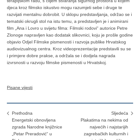
terapijskom radu, s ciljem stvaranja sigurnog prostora u kojem
djeca kroz filmsko iskustvo mogu razumjeti sebe i druge te
razvijati mentalnu dobrobit. U sklopu predstavljanja, održao se i
tematski okrugli stol na istu temu, a predstavljen je i animirani
film „Ana i Lovro u svijetu filma: Filmski rodovi“ autorice Petre
Zlonoge napravljen kao dodatak slikovnici, koju je prošle godine
objavio Odjel Filmske pismenosti i razvoja publike Hrvatskog
audiovizualnog centra. Kroz videoprezentacije predstavili su se
i primjere dobre prakse, a održala se i dodjela nagrada
izvrsnosti u razvoju filmske pismenosti u Hrvatskoj.
Pisane vijesti
Prethodna
Sljedeća
Energetski obnovljena
Plakatima na nekima od
zgrada Narodne knjižnice
najvećih i najstarijih
„Petar Preradović“ u
zagrebačkih kulturnih i