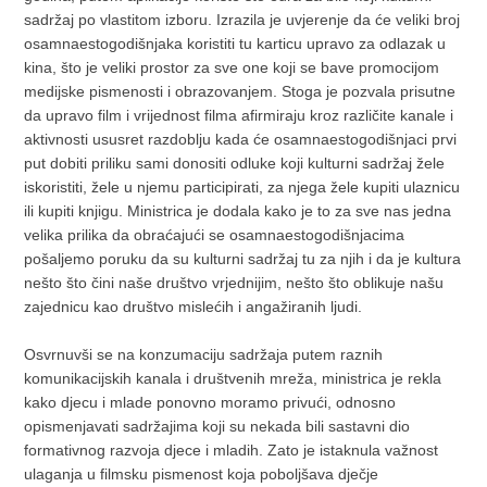
sadržaj po vlastitom izboru. Izrazila je uvjerenje da će veliki broj
osamnaestogodišnjaka koristiti tu karticu upravo za odlazak u
kina, što je veliki prostor za sve one koji se bave promocijom
medijske pismenosti i obrazovanjem. Stoga je pozvala prisutne
da upravo film i vrijednost filma afirmiraju kroz različite kanale i
aktivnosti ususret razdoblju kada će osamnaestogodišnjaci prvi
put dobiti priliku sami donositi odluke koji kulturni sadržaj žele
iskoristiti, žele u njemu participirati, za njega žele kupiti ulaznicu
ili kupiti knjigu. Ministrica je dodala kako je to za sve nas jedna
velika prilika da obraćajući se osamnaestogodišnjacima
pošaljemo poruku da su kulturni sadržaj tu za njih i da je kultura
nešto što čini naše društvo vrjednijim, nešto što oblikuje našu
zajednicu kao društvo mislećih i angažiranih ljudi.
Osvrnuvši se na konzumaciju sadržaja putem raznih
komunikacijskih kanala i društvenih mreža, ministrica je rekla
kako djecu i mlade ponovno moramo privući, odnosno
opismenjavati sadržajima koji su nekada bili sastavni dio
formativnog razvoja djece i mladih. Zato je istaknula važnost
ulaganja u filmsku pismenost koja poboljšava dječje