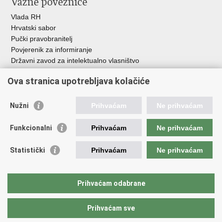
Važne poveznice
Vlada RH
Hrvatski sabor
Pučki pravobranitelj
Povjerenik za informiranje
Državni zavod za intelektualno vlasništvo
Agencija za medije
Ova stranica upotrebljava kolačiće
HAKOM
Ostale poveznice
Nužni
Prihvaćam
Ne prihvaćam
Hrvatski restauratorski zavod
Funkcionalni
Prihvaćam
Ne prihvaćam
Hrvatski audiovizualni centar
Zaklada Kultura nova
Statistički
Prihvaćam
Ne prihvaćam
Creative Europe
Cultural heritage in EU
EU National Institutes for Culture
Prihvaćam odabrane
Međunarodni centar za podvodnu arheologiju u Zadru (MCPA)
Prihvaćam sve