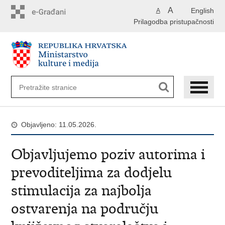
Preskoči
A
English
A
na
Prilagodba pristupačnosti
glavni
sadržaj
Objavljeno: 11.05.2026.
Objavljujemo poziv autorima i
prevoditeljima za dodjelu
stimulacija za najbolja
ostvarenja na području