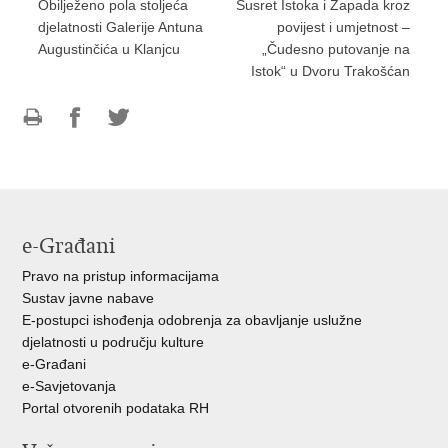
​Obilježeno pola stoljeća
Susret Istoka i Zapada kroz
djelatnosti Galerije Antuna
povijest i umjetnost –
Augustinčića u Klanjcu
„Čudesno putovanje na
Istok“ u Dvoru Trakošćan
Ispiši
Podijeli
Podijeli
stranicu
na
na
Facebooku
Twitteru
e-Građani
Pravo na pristup informacijama
Sustav javne nabave
E-postupci ishođenja odobrenja za obavljanje uslužne
djelatnosti u području kulture
e-Građani
e-Savjetovanja
Portal otvorenih podataka RH