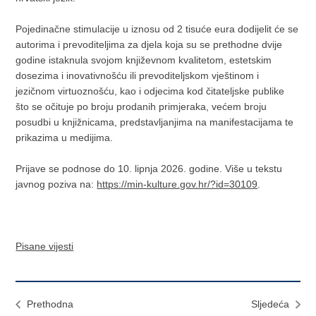
Pojedinačne stimulacije u iznosu od 2 tisuće eura dodijelit će se
autorima i prevoditeljima za djela koja su se prethodne dvije
godine istaknula svojom književnom kvalitetom, estetskim
dosezima i inovativnošću ili prevoditeljskom vještinom i
jezičnom virtuoznošću, kao i odjecima kod čitateljske publike
što se očituje po broju prodanih primjeraka, većem broju
posudbi u knjižnicama, predstavljanjima na manifestacijama te
prikazima u medijima.
Prijave se podnose do 10. lipnja 2026. godine. Više u tekstu
javnog poziva na:
https://min-kulture.gov.hr/?id=30109
.
Pisane vijesti
Prethodna
Sljedeća