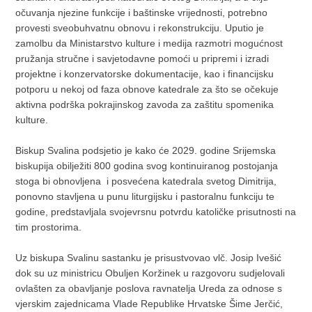
očuvanja njezine funkcije i baštinske vrijednosti, potrebno
provesti sveobuhvatnu obnovu i rekonstrukciju. Uputio je
zamolbu da Ministarstvo kulture i medija razmotri mogućnost
pružanja stručne i savjetodavne pomoći u pripremi i izradi
projektne i konzervatorske dokumentacije, kao i financijsku
potporu u nekoj od faza obnove katedrale za što se očekuje
aktivna podrška pokrajinskog zavoda za zaštitu spomenika
kulture.
Biskup Svalina podsjetio je kako će 2029. godine Srijemska
biskupija obilježiti 800 godina svog kontinuiranog postojanja
stoga bi obnovljena i posvećena katedrala svetog Dimitrija,
ponovno stavljena u punu liturgijsku i pastoralnu funkciju te
godine, predstavljala svojevrsnu potvrdu katoličke prisutnosti na
tim prostorima.
Uz biskupa Svalinu sastanku je prisustvovao vlč. Josip Ivešić
dok su uz ministricu Obuljen Koržinek u razgovoru sudjelovali
ovlašten za obavljanje poslova ravnatelja Ureda za odnose s
vjerskim zajednicama Vlade Republike Hrvatske Šime Jerčić,