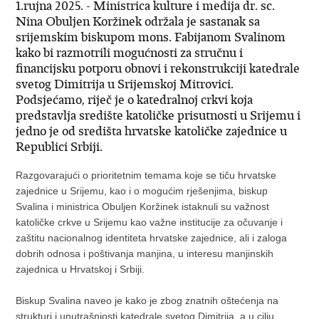
1.rujna 2025. - Ministrica kulture i medija dr. sc.
Nina Obuljen Koržinek održala je sastanak sa
srijemskim biskupom mons. Fabijanom Svalinom
kako bi razmotrili mogućnosti za stručnu i
financijsku potporu obnovi i rekonstrukciji katedrale
svetog Dimitrija u Srijemskoj Mitrovici.
Podsjećamo, riječ je o katedralnoj crkvi koja
predstavlja središte katoličke prisutnosti u Srijemu i
jedno je od središta hrvatske katoličke zajednice u
Republici Srbiji.
Razgovarajući o prioritetnim temama koje se tiču hrvatske
zajednice u Srijemu, kao i o mogućim rješenjima, biskup
Svalina i ministrica Obuljen Koržinek istaknuli su važnost
katoličke crkve u Srijemu kao važne institucije za očuvanje i
zaštitu nacionalnog identiteta hrvatske zajednice, ali i zaloga
dobrih odnosa i poštivanja manjina, u interesu manjinskih
zajednica u Hrvatskoj i Srbiji.
Biskup Svalina naveo je kako je zbog znatnih oštećenja na
strukturi i unutrašnjosti katedrale svetog Dimitrija, a u cilju