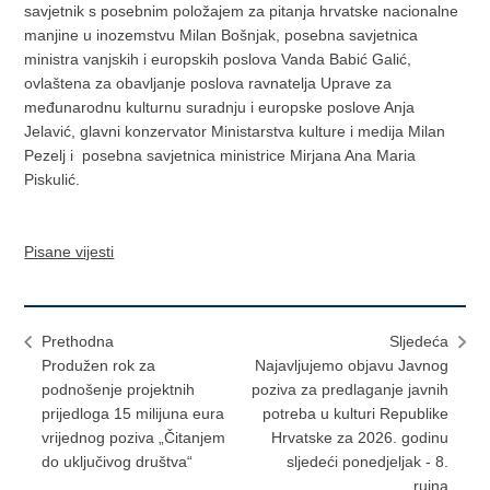
savjetnik s posebnim položajem za pitanja hrvatske nacionalne
manjine u inozemstvu Milan Bošnjak, posebna savjetnica
ministra vanjskih i europskih poslova Vanda Babić Galić,
ovlaštena za obavljanje poslova ravnatelja Uprave za
međunarodnu kulturnu suradnju i europske poslove Anja
Jelavić, glavni konzervator Ministarstva kulture i medija Milan
Pezelj i posebna savjetnica ministrice Mirjana Ana Maria
Piskulić.
Pisane vijesti
Prethodna
Sljedeća
Produžen rok za
​Najavljujemo objavu Javnog
podnošenje projektnih
poziva za predlaganje javnih
prijedloga 15 milijuna eura
potreba u kulturi Republike
vrijednog poziva „Čitanjem
Hrvatske za 2026. godinu
do uključivog društva“
sljedeći ponedjeljak - 8.
rujna