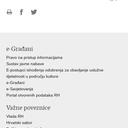
Ispiši
Podijeli
Podijeli
stranicu
na
na
Facebooku
Twitteru
e-Građani
Pravo na pristup informacijama
Sustav javne nabave
E-postupci ishođenja odobrenja za obavljanje uslužne
djelatnosti u području kulture
e-Građani
e-Savjetovanja
Portal otvorenih podataka RH
Važne poveznice
Vlada RH
Hrvatski sabor