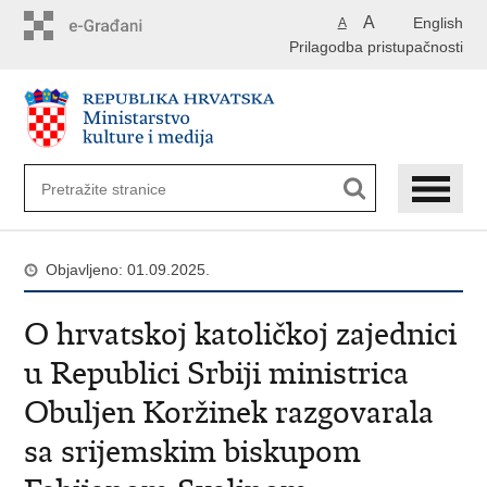
Preskoči
A
English
A
na
Prilagodba pristupačnosti
glavni
sadržaj
Objavljeno: 01.09.2025.
O hrvatskoj katoličkoj zajednici
u Republici Srbiji ministrica
Obuljen Koržinek razgovarala
sa srijemskim biskupom