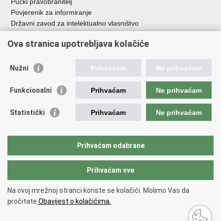
Pučki pravobranitelj
Povjerenik za informiranje
Državni zavod za intelektualno vlasništvo
Agencija za medije
Ova stranica upotrebljava kolačiće
HAKOM
Ostale poveznice
Nužni
Prihvaćam
Ne prihvaćam
Hrvatski restauratorski zavod
Funkcionalni
Prihvaćam
Ne prihvaćam
Hrvatski audiovizualni centar
Zaklada Kultura nova
Statistički
Prihvaćam
Ne prihvaćam
Creative Europe
Cultural heritage in EU
EU National Institutes for Culture
Prihvaćam odabrane
Međunarodni centar za podvodnu arheologiju u Zadru (MCPA)
Prihvaćam sve
Povratak na vrh
Na ovoj mrežnoj stranci koriste se kolačići. Molimo Vas da
Copyright © 2026 Ministarstvo kulture i medija.
Uvjeti korištenja
.
Izjava o
pročitate
Obavijest o kolačićima.
pristupačnosti
.