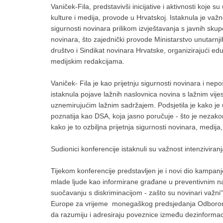
Vaniček-Fila, predstavivši inicijative i aktivnosti koje 
kulture i medija, provode u Hrvatskoj. Istaknula je važ
sigurnosti novinara prilikom izvještavanja s javnih sk
novinara, što zajednički provode Ministarstvo unutarnj
društvo i Sindikat novinara Hrvatske, organizirajući eduk
medijskim redakcijama.
Vaniček- Fila je kao prijetnju sigurnosti novinara i ne
istaknula pojave lažnih naslovnica novina s lažnim vij
uznemirujućim lažnim sadržajem. Podsjetila je kako je u
poznatija kao DSA, koja jasno poručuje - što je nezakoni
kako je to ozbiljna prijetnja sigurnosti novinara, medi
Sudionici konferencije istaknuli su važnost intenzivir
Tijekom konferencije predstavljen je i novi dio kampanje 
mlade ljude kao informirane građane u preventivnim nap
suočavanju s diskriminacijom - zašto su novinari važni“
Europe za vrijeme monegaškog predsjedanja Odborom min
da razumiju i adresiraju poveznice između dezinformaci