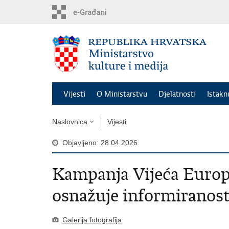
Preskoči
na
glavni
sadržaj
Vijesti
O Ministarstvu
Djelatnosti
Istak
Naslovnica
Vijesti
Objavljeno: 28.04.2026.
Kampanja Vijeća Europ
osnažuje informiranos
Galerija fotografija