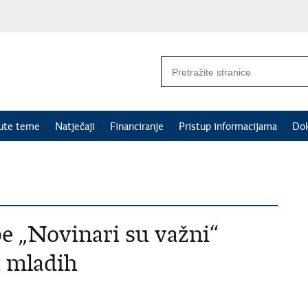
nute teme
Natječaji
Financiranje
Pristup informacijama
Do
e „Novinari su važni“
t mladih