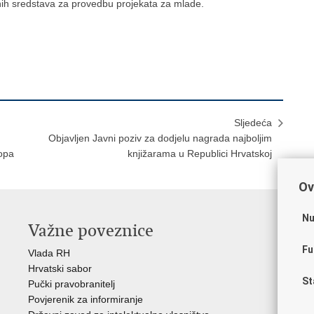
atnih sredstava za provedbu projekata za mlade.
Sljedeća
Objavljen Javni poziv za dodjelu nagrada najboljim
opa
knjižarama u Republici Hrvatskoj
Ov
Nu
Važne poveznice
O
Fu
Vlada RH
Hrv
Hrvatski sabor
Hrv
St
Pučki pravobranitelj
Zak
Povjerenik za informiranje
Cre