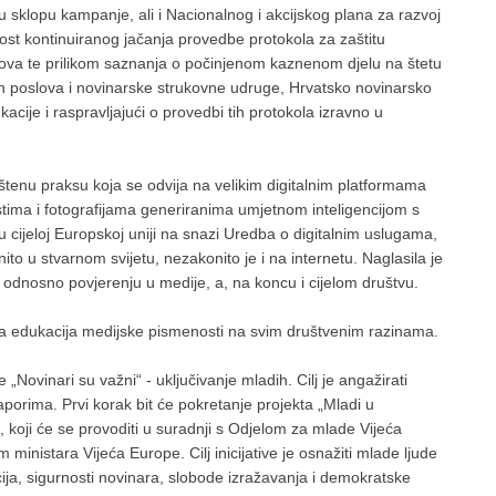
su u sklopu kampanje, ali i Nacionalnog i akcijskog plana za razvoj
nost kontinuiranog jačanja provedbe protokola za zaštitu
upova te prilikom saznanja o počinjenom kaznenom djelu na štetu
ih poslova i novinarske strukovne udruge, Hrvatsko novinarsko
acije i raspravljajući o provedbi tih protokola izravno u
poštenu praksu koja se odvija na velikim digitalnim platformama
estima i fotografijama generiranima umjetnom inteligencijom s
 cijeloj Europskoj uniji na snazi Uredba o digitalnim uslugama,
to u stvarnom svijetu, nezakonito je i na internetu. Naglasila je
ja, odnosno povjerenju u medije, a, na koncu i cijelom društvu.
anja edukacija medijske pismenosti na svim društvenim razinama.
„Novinari su važni“ - uključivanje mladih. Cilj je angažirati
orima. Prvi korak bit će pokretanje projekta „Mladi u
, koji će se provoditi u suradnji s Odjelom za mlade Vijeća
istara Vijeća Europe. Cilj inicijative je osnažiti mlade ljude
ja, sigurnosti novinara, slobode izražavanja i demokratske