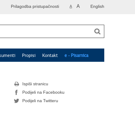
A
Prilagodba pristupačnosti
English
A
kumenti
Propisi
Kontakt
e - Pisarnica
Ispiši stranicu
Podijeli na Facebooku
Podijeli na Twitteru