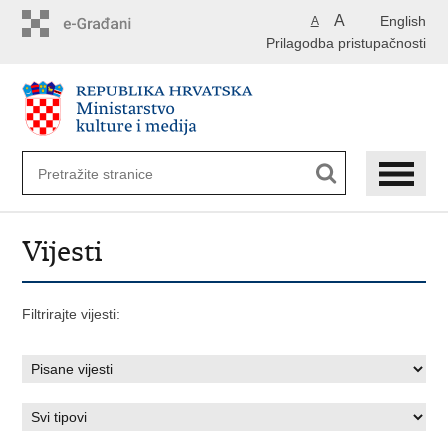
Preskoči
A
English
A
na
Prilagodba pristupačnosti
glavni
sadržaj
Vijesti
Filtrirajte vijesti: