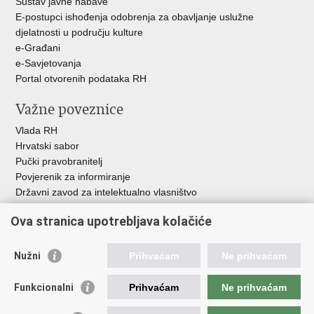
Sustav javne nabave
E-postupci ishođenja odobrenja za obavljanje uslužne
djelatnosti u području kulture
e-Građani
e-Savjetovanja
Portal otvorenih podataka RH
Važne poveznice
Vlada RH
Hrvatski sabor
Pučki pravobranitelj
Povjerenik za informiranje
Državni zavod za intelektualno vlasništvo
Agencija za medije
Ova stranica upotrebljava kolačiće
HAKOM
Ostale poveznice
Nužni
Prihvaćam
Ne prihvaćam
Hrvatski restauratorski zavod
Funkcionalni
Prihvaćam
Ne prihvaćam
Hrvatski audiovizualni centar
Zaklada Kultura nova