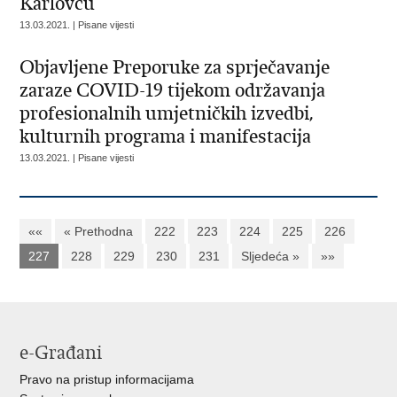
Karlovcu
13.03.2021. | Pisane vijesti
​Objavljene Preporuke za sprječavanje
zaraze COVID-19 tijekom održavanja
profesionalnih umjetničkih izvedbi,
kulturnih programa i manifestacija
13.03.2021. | Pisane vijesti
««
« Prethodna
222
223
224
225
226
227
228
229
230
231
Sljedeća »
»»
e-Građani
Pravo na pristup informacijama