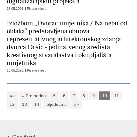
digitalizacijskih projekata
15.05.2026. | Pisane vijesti
Izložbom „Dvorac umjetnika / Na nebu od
oblaka“ predstavljena obnova
reprezentativnog arhitektonskog zdanja
dvorca Oršić - jedinstvenog središta
kreativnog stvaralaštva i okupljališta
umjetnika
15.05.2026. | Pisane vijesti
««
« Prethodna
5
6
7
8
9
10
11
12
13
14
Sljedeća »
»»