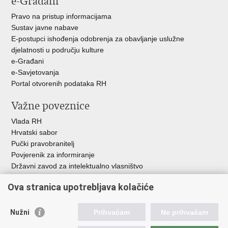
e-Građani
Pravo na pristup informacijama
Sustav javne nabave
E-postupci ishođenja odobrenja za obavljanje uslužne
djelatnosti u području kulture
e-Građani
e-Savjetovanja
Portal otvorenih podataka RH
Važne poveznice
Vlada RH
Hrvatski sabor
Pučki pravobranitelj
Povjerenik za informiranje
Državni zavod za intelektualno vlasništvo
Agencija za medije
Ova stranica upotrebljava kolačiće
HAKOM
Ostale poveznice
Nužni
Prihvaćam
Ne prihvaćam
Hrvatski restauratorski zavod