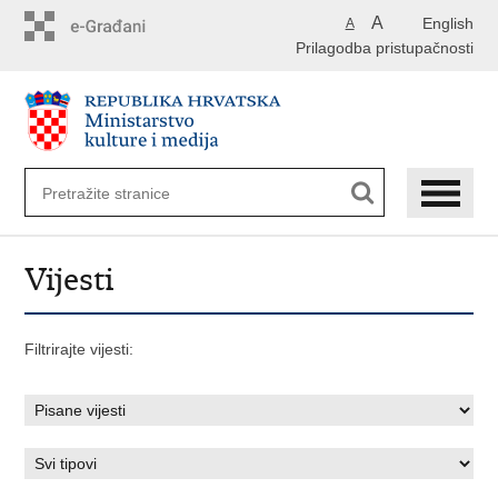
Preskoči
A
English
A
na
Prilagodba pristupačnosti
glavni
sadržaj
Vijesti
Filtrirajte vijesti: