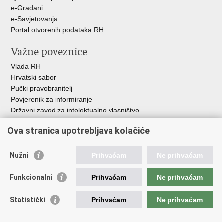
e-Građani
e-Savjetovanja
Portal otvorenih podataka RH
Važne poveznice
Vlada RH
Hrvatski sabor
Pučki pravobranitelj
Povjerenik za informiranje
Državni zavod za intelektualno vlasništvo
Agencija za medije
Ova stranica upotrebljava kolačiće
HAKOM
Ostale poveznice
Nužni
Prihvaćam
Ne prihvaćam
Hrvatski restauratorski zavod
Funkcionalni
Prihvaćam
Ne prihvaćam
Hrvatski audiovizualni centar
Zaklada Kultura nova
Statistički
Prihvaćam
Ne prihvaćam
Creative Europe
Cultural heritage in EU