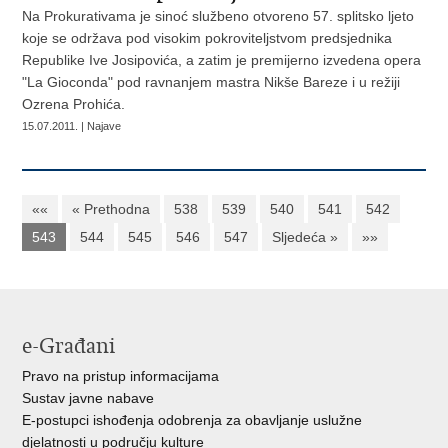
Na Prokurativama je sinoć službeno otvoreno 57. splitsko ljeto
koje se održava pod visokim pokroviteljstvom predsjednika
Republike Ive Josipovića, a zatim je premijerno izvedena opera
"La Gioconda" pod ravnanjem mastra Nikše Bareze i u režiji
Ozrena Prohića.
15.07.2011. | Najave
««
« Prethodna
538
539
540
541
542
543
544
545
546
547
Sljedeća »
»»
e-Građani
Pravo na pristup informacijama
Sustav javne nabave
E-postupci ishođenja odobrenja za obavljanje uslužne
djelatnosti u području kulture