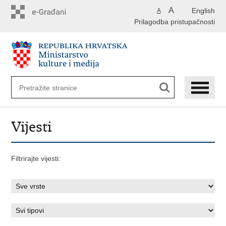
Preskoči
A
English
A
na
Prilagodba pristupačnosti
glavni
sadržaj
Vijesti
Filtrirajte vijesti: