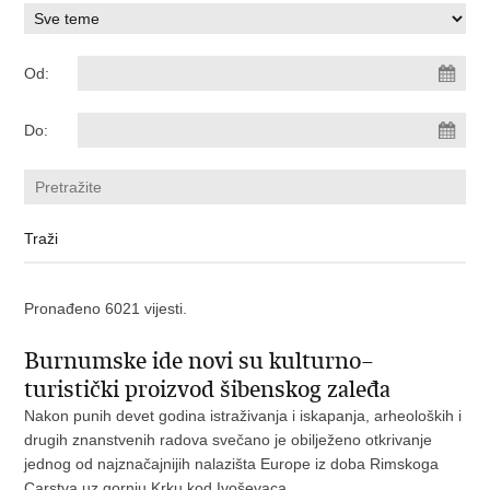
Od:
Do:
Pronađeno 6021 vijesti.
Burnumske ide novi su kulturno–
turistički proizvod šibenskog zaleđa
Nakon punih devet godina istraživanja i iskapanja, arheoloških i
drugih znanstvenih radova svečano je obilježeno otkrivanje
jednog od najznačajnijih nalazišta Europe iz doba Rimskoga
Carstva uz gornju Krku kod Ivoševaca.