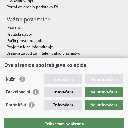
e-Savjetovanja
Portal otvorenih podataka RH
Važne poveznice
Vlada RH
Hrvatski sabor
Pučki pravobranitelj
Povjerenik za informiranje
Državni zavod za intelektualno vlasništvo
Agencija za medije
Ova stranica upotrebljava kolačiće
HAKOM
Ostale poveznice
Nužni
Prihvaćam
Ne prihvaćam
Hrvatski restauratorski zavod
Funkcionalni
Prihvaćam
Ne prihvaćam
Hrvatski audiovizualni centar
Zaklada Kultura nova
Statistički
Prihvaćam
Ne prihvaćam
Creative Europe
Cultural heritage in EU
EU National Institutes for Culture
Prihvaćam odabrane
Međunarodni centar za podvodnu arheologiju u Zadru (MCPA)