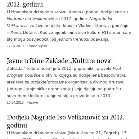
2012. godinu
U Hrvatskom državnom arhivu, danas u podne, dodijeljene su
Nagrade Iso Velikanović
za 2012. godinu.
Nagradu Iso
Velikanović
za životno djelo dobio je Vladimir Gerić, a godišnju
– Xenia Detoni. „Kao zamjenik ministrice kulture RH sretan sam
što mogu posvjedočiti još jednom trenutku odavanja
17.04.2013. | Pisane vijesti
Javne tribine Zaklade „Kultura nova“
Zaklada "Kultura nova" je u 2012. pripremila i provela
Pilot
program podrške
u okviru kojega su dodijeljena bespovratna
sredstva za projekte/programe organizacija civilnog društva
(udruge i umjetničke organizacije) koje djeluju na području
suvremene kulture i umjetnosti, a provode se u 2013.
16.04.2013. | Najave
Dodjela Nagrade Iso Velikanović za 2012.
godinu
U Hrvatskom državnom arhivu (Marulićev trg 21, Zagreb), 17.