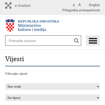
Preskoči
A
English
A
na
Prilagodba pristupačnosti
glavni
sadržaj
Vijesti
Filtrirajte vijesti: