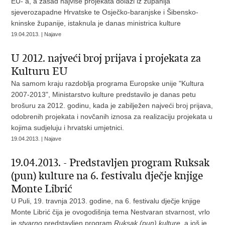
EU- a, a zasad najviše projekata dolazi iz županija
sjeverozapadne Hrvatske te Osječko-baranjske i Šibensko-
kninske županije, istaknula je danas ministrica kulture
19.04.2013. | Najave
U 2012. najveći broj prijava i projekata za
Kulturu EU
Na samom kraju razdoblja programa Europske unije "Kultura
2007-2013", Ministarstvo kulture predstavilo je danas petu
brošuru za 2012. godinu, kada je zabilježen najveći broj prijava,
odobrenih projekata i novčanih iznosa za realizaciju projekata u
kojima sudjeluju i hrvatski umjetnici.
19.04.2013. | Najave
19.04.2013. - Predstavljen program Ruksak
(pun) kulture na 6. festivalu dječje knjige
Monte Librić
U Puli, 19. travnja 2013. godine, na 6. festivalu dječje knjige
Monte Librić čija je ovogodišnja tema Nestvaran stvarnost, vrlo
je
stvarno
predstavljen program
Ruksak (pun) kulture
, a još je