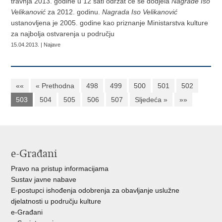
travnja 2013. godine u 12 sati održat će se dodjela
Nagrade Iso
Velikanović
za 2012. godinu.
Nagrada Iso Velikanović
ustanovljena je 2005. godine kao priznanje Ministarstva kulture
za najbolja ostvarenja u području
15.04.2013. | Najave
««
« Prethodna
498
499
500
501
502
503
504
505
506
507
Sljedeća »
»»
e-Građani
Pravo na pristup informacijama
Sustav javne nabave
E-postupci ishođenja odobrenja za obavljanje uslužne
djelatnosti u području kulture
e-Građani