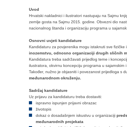
Uvod
Hrvatski nakladnici i ilustratori nastupaju na Sajmu k
zemlje gosta na Sajmu 2015. godine. Obvezni dio nastup
nacionalnog štanda i organizaciju programa u sajamsk
Osnovni uvjeti kandidature
Kandidaturu za povjerenika mogu istaknuti sve fizičke
inozemstvu, odnosno
organizaciji drugih sličnih
Kandidatura treba sadržavati prijedlog teme i koncepcij
ilustratora, okvirnu koncepciju programa u sajamskim i 
Također, nužno je objasniti i povezanost prijedloga s
međunarodnom okruženju.
Sadržaj kandidature
Uz prijavu za kandidaturu treba dostaviti:
ispravno ispunjen prijavni obrazac
životopis
dokaz o dosadašnjem iskustvu u organizaciji
preds
međunarodnih projekata