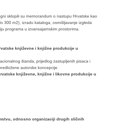
Bologni sklopili su memorandum o nastupu Hrvatske kao
do 300 m2), izradu kataloga, osmišljavanje izgleda
ciju programa u izvansajamskim prostorima.
rvatske književne i knjižne produkcije u
acionalnog štanda, prijedlog zastupljenih pisaca i
 predložene autorske koncepcije.
rvatske književne, knjižne i likovne produkcije u
zemstvu, odnosno
organizaciji drugih sličnih