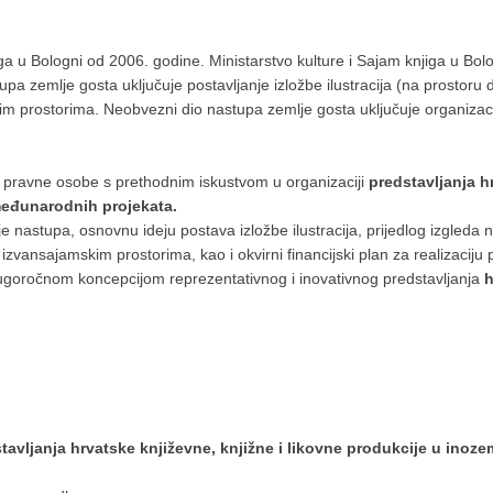
njiga u Bologni od 2006. godine. Ministarstvo kulture i Sajam knjiga u 
a zemlje gosta uključuje postavljanje izložbe ilustracija (na prostoru 
im prostorima. Neobvezni dio nastupa zemlje gosta uključuje organiza
 i pravne osobe s prethodnim iskustvom u organizaciji
predstavljanja h
 međunarodnih projekata.
e nastupa, osnovnu ideju postava izložbe ilustracija, prijedlog izgleda n
izvansajamskim prostorima, kao i okvirni financijski plan za realizaciju
 dugoročnom koncepcijom reprezentativnog i inovativnog predstavljanja
h
tavljanja hrvatske književne, knjižne i likovne produkcije u ino