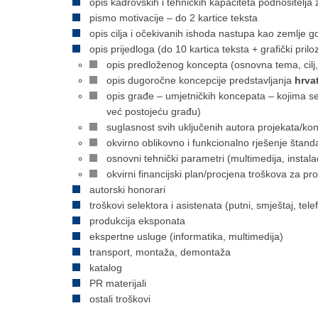
opis kadrovskih i tehničkih kapaciteta podnositelj
pismo motivacije – do 2 kartice teksta
opis cilja i očekivanih ishoda nastupa kao zemlje g
opis prijedloga (do 10 kartica teksta + grafički priloz
opis predloženog koncepta (osnovna tema, cilj, 
opis dugoročne koncepcije predstavljanja
hrva
opis građe – umjetničkih koncepata – kojima se p
već postojeću građu)
suglasnost svih uključenih autora projekata/ko
okvirno oblikovno i funkcionalno rješenje štanda
osnovni tehnički parametri (multimedija, instalac
okvirni financijski plan/procjena troškova za 
autorski honorari
troškovi selektora i asistenata (putni, smještaj, telef
produkcija eksponata
ekspertne usluge (informatika, multimedija)
transport, montaža, demontaža
katalog
PR materijali
ostali troškovi