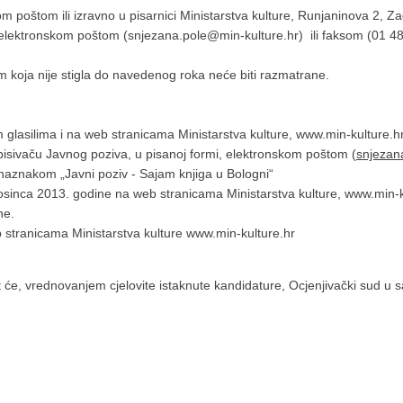
poštom ili izravno u pisarnici Ministarstva kulture, Runjaninova 2, Za
ri elektronskom poštom (snjezana.pole@min-kulture.hr) ili faksom (01 4
koja nije stigla do navedenog roka neće biti razmatrane.
 glasilima i na web stranicama Ministarstva kulture, www.min-kulture.h
pisivaču Javnog poziva, u pisanoj formi, elektronskom poštom (
snjezan
 naznakom „Javni poziv - Sajam knjiga u Bologni“
inca 2013. godine na web stranicama Ministarstva kulture, www.min-k
ne.
stranicama Ministarstva kulture www.min-kulture.hr
 će, vrednovanjem cjelovite istaknute kandidature, Ocjenjivački sud u 