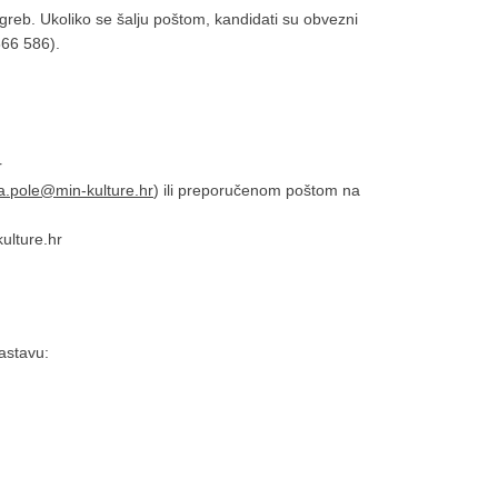
greb. Ukoliko se šalju poštom, kandidati su obvezni
866 586).
r
a.pole@min-kulture.hr
) ili preporučenom poštom na
ulture.hr
sastavu: