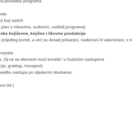
a za provedbu programa
osta
i) koji sadrži:
plan s rokovima, sudionici, voditelj programa)
tske književne, knjižne i likovne produkcije
rijedlog koristi, a već su dosad prikazani, realizirani ili valorizirani, 
ncepata
, čiji će se elementi moći koristiti i u budućim nastupima
ija, gradnja, transport)
provedbu nastupa po sljedećim stavkama:
oni itd.)