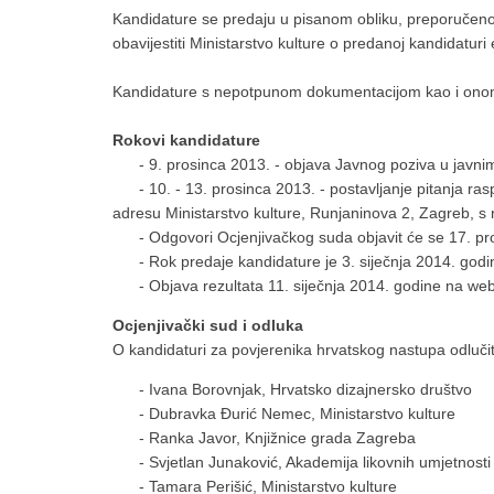
Kandidature se predaju u pisanom obliku, preporučenom 
obavijestiti Ministarstvo kulture o predanoj kandidatu
Kandidature s nepotpunom dokumentacijom kao i onom 
Rokovi kandidature
- 9. prosinca 2013. - objava Javnog poziva u javnim
- 10. - 13. prosinca 2013. - postavljanje pitanja ras
adresu Ministarstvo kulture, Runjaninova 2, Zagreb, s
- Odgovori Ocjenjivačkog suda objavit će se 17. pros
- Rok predaje kandidature je 3. siječnja 2014. godi
- Objava rezultata 11. siječnja 2014. godine na web 
Ocjenjivački sud i odluka
O kandidaturi za povjerenika hrvatskog nastupa odlučit
- Ivana Borovnjak, Hrvatsko dizajnersko društvo
- Dubravka Đurić Nemec, Ministarstvo kulture
- Ranka Javor, Knjižnice grada Zagreba
- Svjetlan Junaković, Akademija likovnih umjetnosti
- Tamara Perišić, Ministarstvo kulture