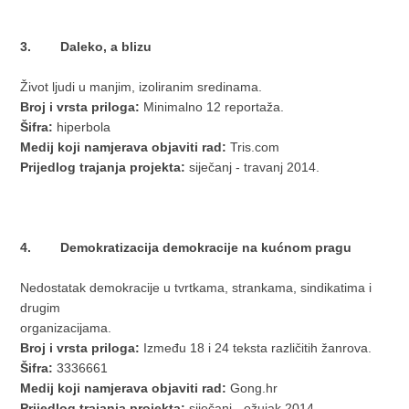
3. Daleko, a blizu
Život ljudi u manjim, izoliranim sredinama.
Broj i vrsta priloga:
Minimalno 12 reportaža.
Šifra:
hiperbola
Medij koji namjerava objaviti rad:
Tris.com
Prijedlog trajanja projekta:
siječanj - travanj 2014.
4. Demokratizacija demokracije na kućnom pragu
Nedostatak demokracije u tvrtkama, strankama, sindikatima i
drugim
organizacijama.
Broj i vrsta priloga:
Između 18 i 24 teksta različitih žanrova.
Šifra:
3336661
Medij koji namjerava objaviti rad:
Gong.hr
Prijedlog trajanja projekta:
siječanj - ožujak 2014.