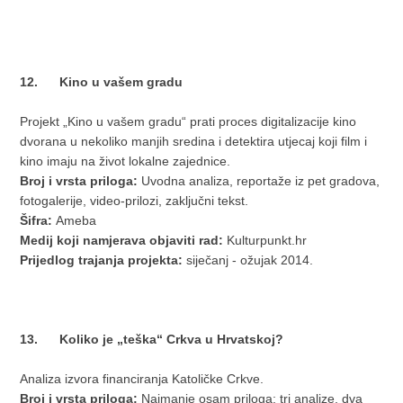
12. Kino u vašem gradu
Projekt „Kino u vašem gradu“ prati proces digitalizacije kino
dvorana u nekoliko manjih sredina i detektira utjecaj koji film i
kino imaju na život lokalne zajednice.
Broj i vrsta priloga:
Uvodna analiza, reportaže iz pet gradova,
fotogalerije, video-prilozi, zaključni tekst.
Šifra:
Ameba
Medij koji namjerava objaviti rad:
Kulturpunkt.hr
Prijedlog trajanja projekta:
siječanj - ožujak 2014.
13. Koliko je „teška“ Crkva u Hrvatskoj?
Analiza izvora financiranja Katoličke Crkve.
Broj i vrsta priloga:
Najmanje osam priloga: tri analize, dva