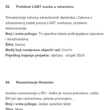
25. Problemi LGBT osoba u zdravstvu
Tematiziranje odnosa zdravstvenih djelatnika i Zakona o
zdravstvenoj zaštiti prema LGBT osobama, problemi
diskriminacije.
Broj i vrsta priloga:
Tri opsežna teksta potkrijepljena izjavama
i istraživanjima.
Šifra:
Kairos
Medij koji namjerava objaviti rad:
Crol.hr
Prijedlog trajanja projekta:
siječanj - ožujak 2014.
26. Razminiranje Hrvatske
Analiza razminiranja u RH - koliko je novca potrošeno, zašto
RH još nije razminirana, pitanje pronevjera…
Broj i vrsta priloga:
Jedan opsežan tekst.
Šifra:
Mina