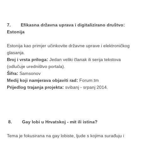
7. Efikasna državna uprava i digitalizirano društvo:
Estonija
Estonija kao primjer učinkovite državne uprave i elektroničkog
glasanja.
Broj i vrsta priloga:
Jedan veliki članak ili serija tekstova
(odlučuje uredništvo portala).
Šifra:
Samsonov
Medij koji namjerava objaviti rad:
Forum.tm
Prijedlog trajanja projekta:
svibanj - srpanj 2014.
8. Gay lobi u Hrvatskoj - mit ili istina?
Tema je fokusirana na gay lobiste, ljude s kojima surađuju i