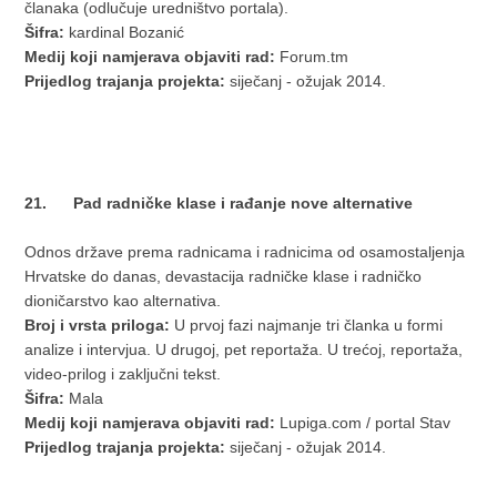
članaka (odlučuje uredništvo portala).
Šifra:
kardinal Bozanić
Medij koji namjerava objaviti rad:
Forum.tm
Prijedlog trajanja projekta:
siječanj - ožujak 2014.
21. Pad radničke klase i rađanje nove alternative
Odnos države prema radnicama i radnicima od osamostaljenja
Hrvatske do danas, devastacija radničke klase i radničko
dioničarstvo kao alternativa.
Broj i vrsta priloga:
U prvoj fazi najmanje tri članka u formi
analize i intervjua. U drugoj, pet reportaža. U trećoj, reportaža,
video-prilog i zaključni tekst.
Šifra:
Mala
Medij koji namjerava objaviti rad:
Lupiga.com / portal Stav
Prijedlog trajanja projekta:
siječanj - ožujak 2014.