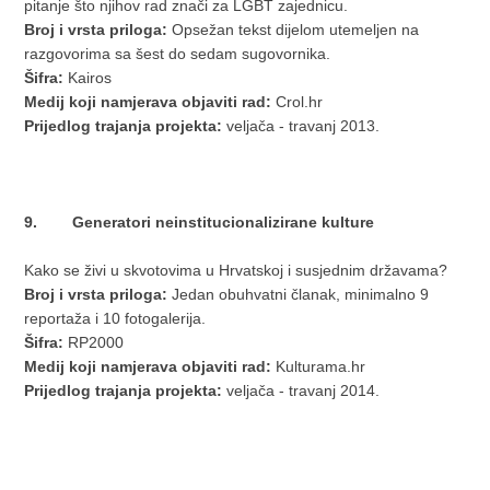
pitanje što njihov rad znači za LGBT zajednicu.
Broj i vrsta priloga:
Opsežan tekst dijelom utemeljen na
razgovorima sa šest do sedam sugovornika.
Šifra:
Kairos
Medij koji namjerava objaviti rad:
Crol.hr
Prijedlog trajanja projekta:
veljača - travanj 2013.
9. Generatori neinstitucionalizirane kulture
Kako se živi u skvotovima u Hrvatskoj i susjednim državama?
Broj i vrsta priloga:
Jedan obuhvatni članak, minimalno 9
reportaža i 10 fotogalerija.
Šifra:
RP2000
Medij koji namjerava objaviti rad:
Kulturama.hr
Prijedlog trajanja projekta:
veljača - travanj 2014.