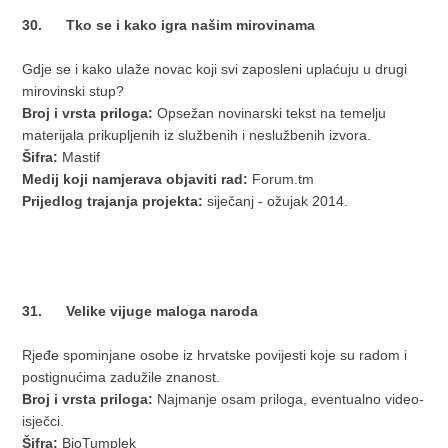
30. Tko se i kako igra našim mirovinama
Gdje se i kako ulaže novac koji svi zaposleni uplaćuju u drugi
mirovinski stup?
Broj i vrsta priloga:
Opsežan novinarski tekst na temelju
materijala prikupljenih iz službenih i neslužbenih izvora.
Šifra:
Mastif
Medij koji namjerava objaviti rad:
Forum.tm
Prijedlog trajanja projekta:
siječanj - ožujak 2014.
31. Velike vijuge maloga naroda
Rjeđe spominjane osobe iz hrvatske povijesti koje su radom i
postignućima zadužile znanost.
Broj i vrsta priloga:
Najmanje osam priloga, eventualno video-
isječci.
Šifra:
BioTumplek