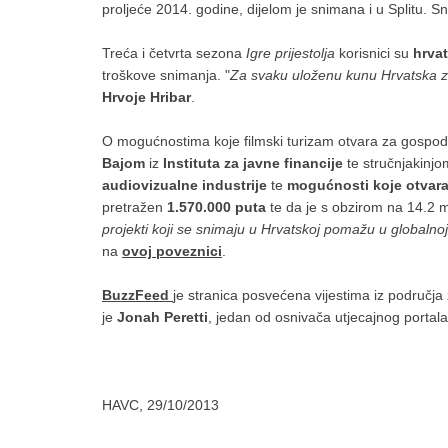
proljeće 2014. godine, dijelom je snimana i u Splitu. 
Treća i četvrta sezona
Igre prijestolja
korisnici su
hrva
troškove snimanja. "
Za svaku uloženu kunu Hrvatska zara
Hrvoje Hribar
.
O mogućnostima koje filmski turizam otvara za gospodar
Bajom
iz
Instituta za javne financije
te stručnjakinjo
audiovizualne industrije
te
mogućnosti koje otvara 
pretražen
1.570.000 puta
te da je s obzirom na 14.2 mil
projekti koji se snimaju u Hrvatskoj pomažu u globalnoj
na
ovoj poveznici
.
BuzzFeed
je stranica posvećena vijestima iz područja
je
Jonah Peretti
, jedan od osnivača utjecajnog portal
HAVC, 29/10/2013