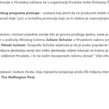
Snimanje u Hrvatskoj održava se u organizaciji hrvatske tvrtke Embassy F
tskog programa poticaja
– sustava koji jamči da će producent dobiti 
di dvije i pol, a turistička promocija koju za to dobiva je neprocjenjiv
stvo i turizam pojedine zemlje bilo je govora prošloga tjedna, kada je 
m u području filmskog turizma
Juliane Schulze
u Hrvatskom saboru pr
filmski turizam
. Gospođa Schulze istaknula je da je preko popularne 
ijuna gledatelja serije isto toliko gledatelja vidjelo lokacije na kojima je
 vidljivosti Hrvatske, i to na način neusporediv ničemu dosad.
" Više inf
 zabave i kulture života, koju mjesečno posjećuje preko 80 milijuna inte
a
The Huffington Post
.