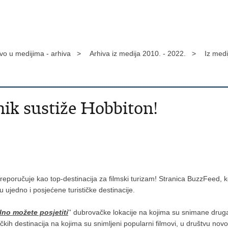
tvo u medijima - arhiva >
Arhiva iz medija 2010. - 2022. >
Iz med
ik sustiže Hobbiton!
reporučuje kao top-destinacija za filmski turizam! Stranica BuzzFeed, ko
u ujedno i posjećene turističke destinacije.
alno možete posjetiti
'' dubrovačke lokacije na kojima su snimane drug
tičkih destinacija na kojima su snimljeni popularni filmovi, u društvu 