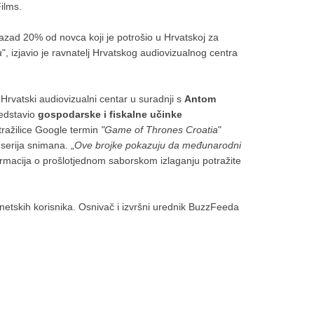
ilms.
nazad 20% od novca koji je potrošio u Hrvatskoj za
a
", izjavio je ravnatelj Hrvatskog audiovizualnog centra
Hrvatski audiovizualni centar u suradnji s
Antom
edstavio
gospodarske i fiskalne učinke
tražilice Google termin
"Game of Thrones Croatia
"
 serija snimana. „
Ove brojke pokazuju da međunarodni
ormacija o prošlotjednom saborskom izlaganju potražite
rnetskih korisnika. Osnivač i izvršni urednik BuzzFeeda