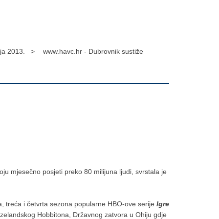
ija 2013. >
www.havc.hr - Dubrovnik sustiže
ju mjesečno posjeti preko 80 milijuna ljudi, svrstala je
a, treća i četvrta sezona popularne HBO-ove serije
Igre
novozelandskog Hobbitona, Državnog zatvora u Ohiju gdje