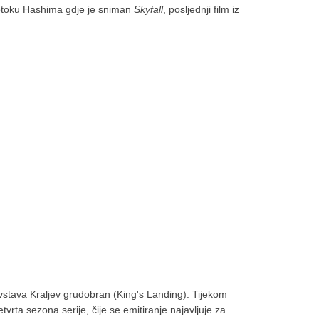
otoku Hashima gdje je sniman
Skyfall
, posljednji film iz
jevstava Kraljev grudobran (King's Landing). Tijekom
vrta sezona serije, čije se emitiranje najavljuje za