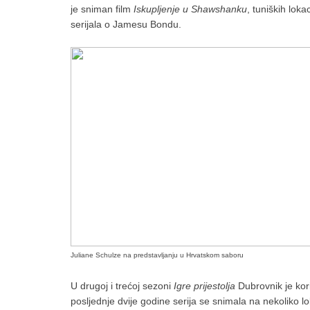
je sniman film
Iskupljenje u Shawshanku
, tuniških lok
serijala o Jamesu Bondu.
Juliane Schulze na predstavljanju u Hrvatskom saboru
U drugoj i trećoj sezoni
Igre prijestolja
Dubrovnik je kori
posljednje dvije godine serija se snimala na nekoliko lo