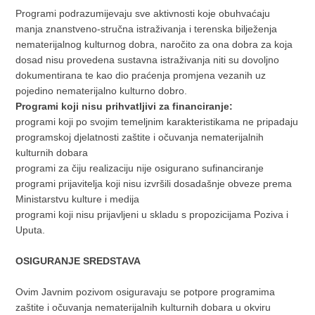
Programi podrazumijevaju sve aktivnosti koje obuhvaćaju
manja znanstveno-stručna istraživanja i terenska bilježenja
nematerijalnog kulturnog dobra, naročito za ona dobra za koja
dosad nisu provedena sustavna istraživanja niti su dovoljno
dokumentirana te kao dio praćenja promjena vezanih uz
pojedino nematerijalno kulturno dobro.
Programi koji nisu prihvatljivi za financiranje:
programi koji po svojim temeljnim karakteristikama ne pripadaju
programskoj djelatnosti zaštite i očuvanja nematerijalnih
kulturnih dobara
programi za čiju realizaciju nije osigurano sufinanciranje
programi prijavitelja koji nisu izvršili dosadašnje obveze prema
Ministarstvu kulture i medija
programi koji nisu prijavljeni u skladu s propozicijama Poziva i
Uputa.
OSIGURANJE SREDSTAVA
Ovim Javnim pozivom osiguravaju se potpore programima
zaštite i očuvanja nematerijalnih kulturnih dobara u okviru