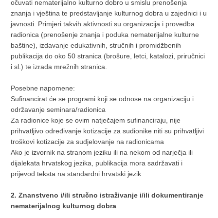
očuvati nematerijalno kulturno dobro u smislu prenošenja
znanja i vještina te predstavljanje kulturnog dobra u zajednici i u
javnosti. Primjeri takvih aktivnosti su organizacija i provedba
radionica (prenošenje znanja i poduka nematerijalne kulturne
baštine), izdavanje edukativnih, stručnih i promidžbenih
publikacija do oko 50 stranica (brošure, letci, katalozi, priručnici
i sl.) te izrada mrežnih stranica.
Posebne napomene:
Sufinancirat će se programi koji se odnose na organizaciju i
održavanje seminara/radionica
Za radionice koje se ovim natječajem sufinanciraju, nije
prihvatljivo određivanje kotizacije za sudionike niti su prihvatljivi
troškovi kotizacije za sudjelovanje na radionicama
Ako je izvornik na stranom jeziku ili na nekom od narječja ili
dijalekata hrvatskog jezika, publikacija mora sadržavati i
prijevod teksta na standardni hrvatski jezik
2. Znanstveno i/ili stručno istraživanje i/ili dokumentiranje
nematerijalnog kulturnog dobra