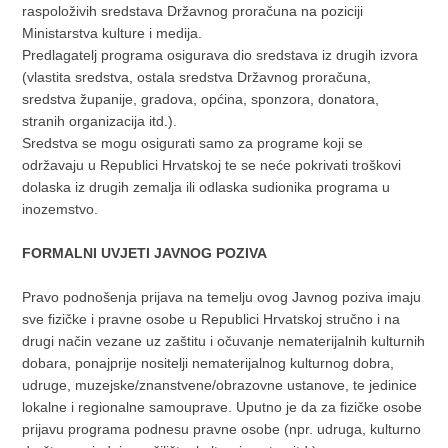
raspoloživih sredstava Državnog proračuna na poziciji
Ministarstva kulture i medija.
Predlagatelj programa osigurava dio sredstava iz drugih izvora
(vlastita sredstva, ostala sredstva Državnog proračuna,
sredstva županije, gradova, općina, sponzora, donatora,
stranih organizacija itd.).
Sredstva se mogu osigurati samo za programe koji se
održavaju u Republici Hrvatskoj te se neće pokrivati troškovi
dolaska iz drugih zemalja ili odlaska sudionika programa u
inozemstvo.
FORMALNI UVJETI JAVNOG POZIVA
Pravo podnošenja prijava na temelju ovog Javnog poziva imaju
sve fizičke i pravne osobe u Republici Hrvatskoj stručno i na
drugi način vezane uz zaštitu i očuvanje nematerijalnih kulturnih
dobara, ponajprije nositelji nematerijalnog kulturnog dobra,
udruge, muzejske/znanstvene/obrazovne ustanove, te jedinice
lokalne i regionalne samouprave. Uputno je da za fizičke osobe
prijavu programa podnesu pravne osobe (npr. udruga, kulturno