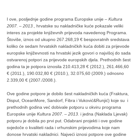
I ove, posljednje godine programa Europske unije –
Kultura
2007. – 2013
., hrvatske su nakladničke kuće pokazale veliki
interes za projekte književnih prijevoda navedenog Programa.
Štoviše, iznos od ukupno 267.268,19 € bespovratnih sredstava
koliko će sedam hrvatskih nakladničkih kuća dobiti za prijevode
europske književnosti na hrvatski jezik govori o najvišoj do sada
ostvarenoj potpori za prijevode europskih djela. Prethodnih šest
godina ta je potpora iznosila 210.413,28 € (2012.), 261.466,60
€ (2011.), 190.032,80 € (2010.), 32.075,60 (2009.) odnosno
2.339,00 € (2007./2008.).
Ove godine potpore je dobilo šest nakladničkih kuća (Fraktura,
Disput, OceanMore, Sandorf, Fibra i Vuković&Runjić) koje su i
prethodnih godina već dobivale potporu u okviru programa
Europske unije
Kultura 2007. – 2013
. i jedna (Naklada Ljevak)
potporu je dobila po prvi put. Odabrani projekti i ove godine
svjedoče o kvaliteti rada i vrhunskim prijevodima koje nam
donose hrvatski nakladnici. Najveći iznosi potpore ove godine