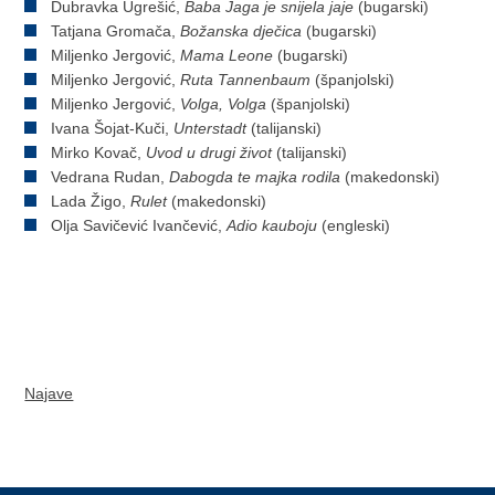
Dubravka Ugrešić,
Baba Jaga je snijela jaje
(bugarski)
Tatjana Gromača,
Božanska dječica
(bugarski)
Miljenko Jergović,
Mama Leone
(bugarski)
Miljenko Jergović,
Ruta Tannenbaum
(španjolski)
Miljenko Jergović,
Volga, Volga
(španjolski)
Ivana Šojat-Kuči,
Unterstadt
(talijanski)
Mirko Kovač,
Uvod u drugi život
(talijanski)
Vedrana Rudan,
Dabogda te majka rodila
(makedonski)
Lada Žigo,
Rulet
(makedonski)
Olja Savičević Ivančević,
Adio kauboju
(engleski)
Najave