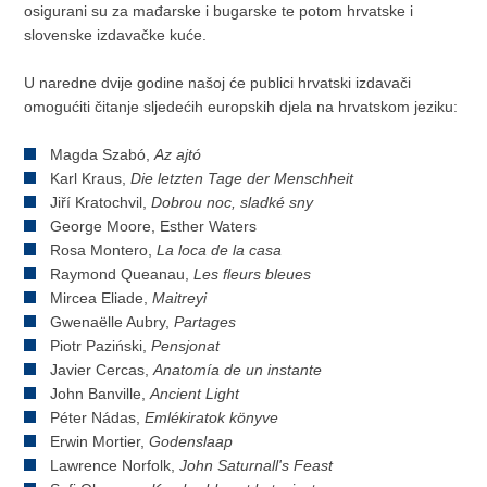
osigurani su za mađarske i bugarske te potom hrvatske i
slovenske izdavačke kuće.
U naredne dvije godine našoj će publici hrvatski izdavači
omogućiti čitanje sljedećih europskih djela na hrvatskom jeziku:
Magda Szabó,
Az ajtó
Karl Kraus,
Die letzten Tage der Menschheit
Jiří Kratochvil,
Dobrou noc, sladké sny
George Moore, Esther Waters
Rosa Montero,
La loca de la casa
Raymond Queanau,
Les fleurs bleues
Mircea Eliade,
Maitreyi
Gwenaëlle Aubry,
Partages
Piotr Paziński,
Pensjonat
Javier Cercas,
Anatomía de un instante
John Banville,
Ancient Light
Péter Nádas,
Emlékiratok könyve
Erwin Mortier,
Godenslaap
Lawrence Norfolk,
John Saturnall's Feast