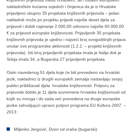
književnih prijevoda među hrvatskim, ali i ostalim europskim
nakladničkim kućama svjedoči i činjenica da je iz Hrvatske
prijavljeno ukupno 35 projekata književnih prijevoda – jedan
nakladnik može po projektu prijaviti najviše deset djela za
prijevod i dobiti najmanje 2.000,00 odnosno najviše 60.000,00
€ za prijevod europske književnosti. Prijavljenih 35 projekata
književnih prijevoda je ujedno i najveći broj ovogodišnjih prijava
unutar ove programske aktivnosti (1.2.2. – projekti književnih
prijevoda). Isti broj prijavljenih projekata imala je Italija dok je
Srbija imala 34, a Bugarska 27 prijavljenih projekata.
Osim navedenog 51 djela koje će biti prevedeno na hrvatski
jezik, nakladnici iz drugih europskih zemalja nastavljaju svojoj
publici približavati djela hrvatske književnosti. Potporu za
prijevode dobilo je 11 djela suvremene hrvatske književnosti od
kojih su mnoga i do sada već prevedena na druge europske
jezike zahvaljujući upravo potpori programa EU
Kultura 2007. –
2013
.:
Miljenko Jergović,
Dvori od oraha
(bugarski)