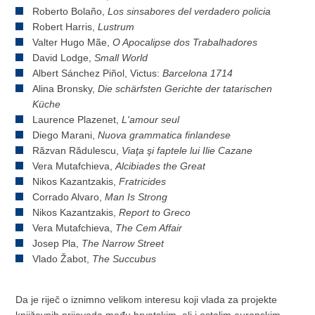
Roberto Bolaño,
Los sinsabores del verdadero policia
Robert Harris,
Lustrum
Valter Hugo Mãe,
O Apocalipse dos Trabalhadores
David Lodge,
Small World
Albert Sánchez Piñol, Victus:
Barcelona 1714
Alina Bronsky,
Die schärfsten Gerichte der tatarischen
Küche
Laurence Plazenet,
L'amour seul
Diego Marani,
Nuova grammatica finlandese
Răzvan Rădulescu,
Viaţa şi faptele lui Ilie Cazane
Vera Mutafchieva,
Alcibiades the Great
Nikos Kazantzakis,
Fratricides
Corrado Alvaro,
Man Is Strong
Nikos Kazantzakis,
Report to Greco
Vera Mutafchieva,
The Cem Affair
Josep Pla,
The Narrow Street
Vlado Žabot,
The Succubus
Da je riječ o iznimno velikom interesu koji vlada za projekte