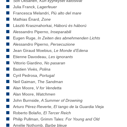
Sofi Oksanen,
Kun kyyhkyset katosivat
Julia Franck,
Lagerfeuer
Francesca Melandri,
Più alto del mare
Mathias Énard,
Zone
László Krasznahorkai,
Háború és háború
Alessandro Piperno,
Inseparabili
Eugen Ruge,
In Zeiten des abnehmenden Lichts
Alessandro Piperno,
Persecuzione
Jean Giraud Moebius,
Le Monde d'Edena
Etienne Davodeau,
Les ignorants
Vittorio Giardino,
No pasaran
Bastien Vivès,
Polina
Cyril Pedrosa,
Portugal
Neil Gaiman,
The Sandman
Alan Moore,
V for Vendetta
Alan Moore,
Watchmen
John Burnside,
A Summer of Drowning
Arturo Pérez-Reverte,
El tango de la Guardia Vieja
Roberto Bolaño,
El Tercer Reich
Philip Pullman, Grimm Tales:
For Young and Old
Amélie Nothomb,
Barbe bleue