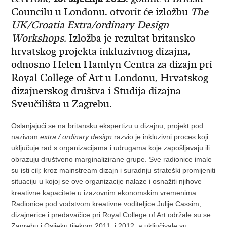
Councilu u Londonu. otvorit će izložbu
The
UK/Croatia Extra/ordinary Design
Workshops.
Izložba je rezultat britansko-
hrvatskog projekta inkluzivnog dizajna,
odnosno Helen Hamlyn Centra za dizajn pri
Royal College of Art u Londonu, Hrvatskog
dizajnerskog društva i Studija dizajna
Sveučilišta u Zagrebu.
Oslanjajući se na britansku ekspertizu u dizajnu, projekt pod
nazivom
extra / ordinary design
razvio je inkluzivni proces koji
uključuje rad s organizacijama i udrugama koje zapošljavaju ili
obrazuju društveno marginalizirane grupe. Sve radionice imale
su isti cilj: kroz mainstream dizajn i suradnju strateški promijeniti
situaciju u kojoj se ove organizacije nalaze i osnažiti njihove
kreativne kapacitete u izazovnim ekonomskim vremenima.
Radionice pod vodstvom kreativne voditeljice Julije Cassim,
dizajnerice i predavačice pri Royal College of Art održale su se
Zagrebu i Osijeku tijekom 2011. i 2012, a uključivale su