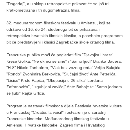
"Događaj", a u sklopu retrospektive prikazat će se još tri
kratkometražna i tri dugometražna filma.
32. međunarodnom filmskom festivalu u Amiensu, koji se
održava od 16. do 24. studenoga bit će prikazana i
retrospektiva hrvatskih filmskih klasika, a posebnim programom
bit će predstavljeni i klasici Zagrebačke škole crtanog filma.
Francuska publika moći će pogledati film "Djevojka i hrast"
Kreše Golika, "Ne okreći se sine" i "Samo ljudi" Branka Bauera,
"H-8" Nikole Tanhofera, "Vlak bez voznog reda" Veljka Bulajića,
"Rondo" Zvonimira Berkovića, "Slučajni život" Ante Peterlića,
"Lisice" Krste Papića, "Okupacija u 26 slika" Lordana
Zafranovića", "Izgubljeni zavičaj" Ante Babaje te "Samo jednom
se ljubi" Rajka Grlića.
Program je nastavak filmskoga dijela Festivala hrvatske kulture
u Francuskoj "Croatie, la voici!" i ostvaren je u suradnji
Francuske kinoteke, Međunarodnog filmskog festivala u
Amiensu, Hrvatske kinoteke, Zagreb filma i Hrvatskog