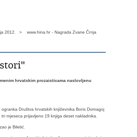
ija 2012. >
www.hina.hr - Nagrada Zvane Črnja
stori"
remenim hrvatskim prozaisticama naslovljenu
og ogranka Društva hrvatskih književnika Boris Domagoj
n tri mjeseca prijavljeno 19 knjiga deset nakladnika.
ao je Biletić.