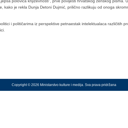
 "Ljepša polovica književnosti", prve povijesti hrvatskog ženskog pisma. 
e, kako je rekla Dunja Detoni Dujmić, prilično razlikuju od onoga skr
itici i političarima iz perspektive petnaestak intelektualaca različitih pr
ici.
Copyright © 2026 Ministarstvo kulture i medija. Sva prava pridržana