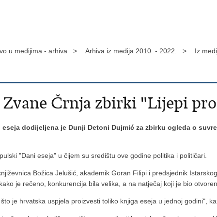
tvo u medijima - arhiva >
Arhiva iz medija 2010. - 2022. >
Iz med
Zvane Črnja zbirki "Lijepi pro
 eseja dodijeljena je Dunji Detoni Dujmić za zbirku ogleda o suv
ski "Dani eseja" u čijem su središtu ove godine politika i političari.
njiževnica Božica Jelušić, akademik Goran Filipi i predsjednik Istarsk
 kako je rečeno, konkurencija bila velika, a na natječaj koji je bio otvore
o je hrvatska uspjela proizvesti toliko knjiga eseja u jednoj godini", kaz