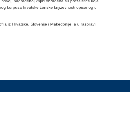
U novoj, nagrađenoj knjizi obrađene su prozaistice koje
omnog korpusa hrvatske ženske književnosti opisanog u
ofila iz Hrvatske, Slovenije i Makedonije, a u raspravi