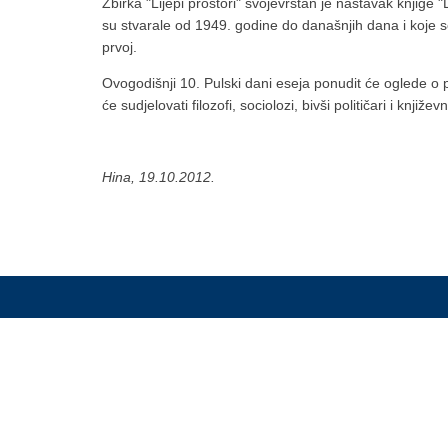
Zbirka "Lijepi prostori" svojevrstan je nastavak knjige
su stvarale od 1949. godine do današnjih dana i koje s
prvoj.
Ovogodišnji 10. Pulski dani eseja ponudit će oglede o pol
će sudjelovati filozofi, sociolozi, bivši političari i književn
Hina, 19.10.2012.