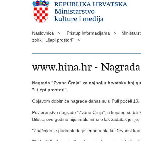
Naslovnica >
Pristup informacijama >
Ministars
zbirki "Lijepi prostori" >
www.hina.hr - Nagrada 
Nagrada "Zvane Črnja" za najbolju hrvatsku knjigu
"Lijepi prostori".
Objavom dobitnice nagrade danas su u Puli počeli 10. pul
Povjerenstvo nagrade "Zvane Črnja", u kojemu su bili k
Biletić, ove godine nije imalo nimalo lak zadatak jer je,
"Značajan je podatak da je jedna mala književnost kao št