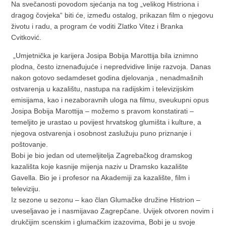
Na svečanosti povodom sjećanja na tog „velikog Histriona i
dragog čovjeka“ biti će, između ostalog, prikazan film o njegovu
životu i radu, a program će voditi Zlatko Vitez i Branka
Cvitković.
„Umjetnička je karijera Josipa Bobija Marottija bila iznimno
plodna, često iznenađujuće i nepredvidive linije razvoja. Danas
nakon gotovo sedamdeset godina djelovanja , nenadmašnih
ostvarenja u kazalištu, nastupa na radijskim i televizijskim
emisijama, kao i nezaboravnih uloga na filmu, sveukupni opus
Josipa Bobija Marottija – možemo s pravom konstatirati –
temeljito je urastao u povijest hrvatskog glumišta i kulture, a
njegova ostvarenja i osobnost zaslužuju puno priznanje i
poštovanje.
Bobi je bio jedan od utemeljitelja Zagrebačkog dramskog
kazališta koje kasnije mijenja naziv u Dramsko kazalište
Gavella. Bio je i profesor na Akademiji za kazalište, film i
televiziju.
Iz sezone u sezonu – kao član Glumačke družine Histrion –
uveseljavao je i nasmijavao Zagrepčane. Uvijek otvoren novim i
drukčijim scenskim i glumačkim izazovima, Bobi je u svoje