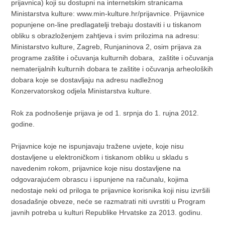
prijavnica) koji su dostupni na internetskim stranicama
Ministarstva kulture: www.min-kulture.hr/prijavnice. Prijavnice
popunjene on-line predlagatelji trebaju dostaviti i u tiskanom
obliku s obrazloženjem zahtjeva i svim prilozima na adresu:
Ministarstvo kulture, Zagreb, Runjaninova 2, osim prijava za
programe zaštite i očuvanja kulturnih dobara, zaštite i očuvanja
nematerijalnih kulturnih dobara te zaštite i očuvanja arheoloških
dobara koje se dostavljaju na adresu nadležnog
Konzervatorskog odjela Ministarstva kulture.
Rok za podnošenje prijava je od 1. srpnja do 1. rujna 2012.
godine.
Prijavnice koje ne ispunjavaju tražene uvjete, koje nisu
dostavljene u elektroničkom i tiskanom obliku u skladu s
navedenim rokom, prijavnice koje nisu dostavljene na
odgovarajućem obrascu i ispunjene na računalu, kojima
nedostaje neki od priloga te prijavnice korisnika koji nisu izvršili
dosadašnje obveze, neće se razmatrati niti uvrstiti u Program
javnih potreba u kulturi Republike Hrvatske za 2013. godinu.