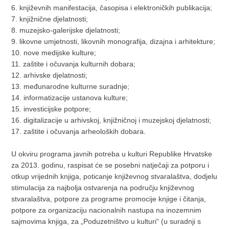
6. književnih manifestacija, časopisa i elektroničkih publikacija;
7. knjižnične djelatnosti;
8. muzejsko-galerijske djelatnosti;
9. likovne umjetnosti, likovnih monografija, dizajna i arhitekture;
10. nove medijske kulture;
11. zaštite i očuvanja kulturnih dobara;
12. arhivske djelatnosti;
13. međunarodne kulturne suradnje;
14. informatizacije ustanova kulture;
15. investicijske potpore;
16. digitalizacije u arhivskoj, knjižničnoj i muzejskoj djelatnosti;
17. zaštite i očuvanja arheoloških dobara.
U okviru programa javnih potreba u kulturi Republike Hrvatske
za 2013. godinu, raspisat će se posebni natječaji za potporu i
otkup vrijednih knjiga, poticanje književnog stvaralaštva, dodjelu
stimulacija za najbolja ostvarenja na području književnog
stvaralaštva, potpore za programe promocije knjige i čitanja,
potpore za organizaciju nacionalnih nastupa na inozemnim
sajmovima knjiga, za „Poduzetništvo u kulturi“ (u suradnji s