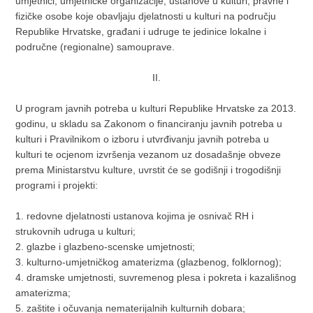
umjetnici, umjetničke organizacije, ustanove u kulturi, pravne i
fizičke osobe koje obavljaju djelatnosti u kulturi na području
Republike Hrvatske, građani i udruge te jedinice lokalne i
područne (regionalne) samouprave.
II.
U program javnih potreba u kulturi Republike Hrvatske za 2013.
godinu, u skladu sa Zakonom o financiranju javnih potreba u
kulturi i Pravilnikom o izboru i utvrđivanju javnih potreba u
kulturi te ocjenom izvršenja vezanom uz dosadašnje obveze
prema Ministarstvu kulture, uvrstit će se godišnji i trogodišnji
programi i projekti:
1. redovne djelatnosti ustanova kojima je osnivač RH i
strukovnih udruga u kulturi;
2. glazbe i glazbeno-scenske umjetnosti;
3. kulturno-umjetničkog amaterizma (glazbenog, folklornog);
4. dramske umjetnosti, suvremenog plesa i pokreta i kazališnog
amaterizma;
5. zaštite i očuvanja nematerijalnih kulturnih dobara;