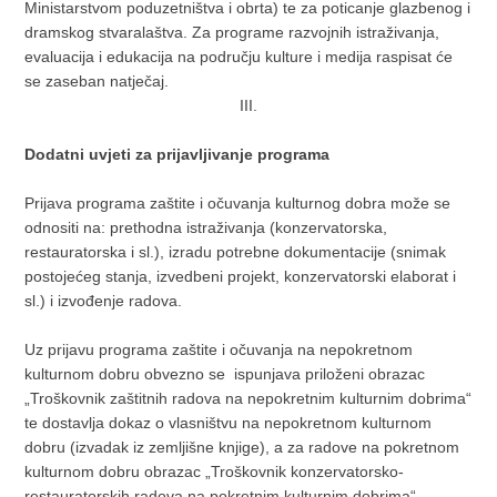
Ministarstvom poduzetništva i obrta) te za poticanje glazbenog i
dramskog stvaralaštva. Za programe razvojnih istraživanja,
evaluacija i edukacija na području kulture i medija raspisat će
se zaseban natječaj.
III.
Dodatni uvjeti za prijavljivanje programa
Prijava programa zaštite i očuvanja kulturnog dobra može se
odnositi na: prethodna istraživanja (konzervatorska,
restauratorska i sl.), izradu potrebne dokumentacije (snimak
postojećeg stanja, izvedbeni projekt, konzervatorski elaborat i
sl.) i izvođenje radova.
Uz prijavu programa zaštite i očuvanja na nepokretnom
kulturnom dobru obvezno se ispunjava priloženi obrazac
„Troškovnik zaštitnih radova na nepokretnim kulturnim dobrima“
te dostavlja dokaz o vlasništvu na nepokretnom kulturnom
dobru (izvadak iz zemljišne knjige), a za radove na pokretnom
kulturnom dobru obrazac „Troškovnik konzervatorsko-
restauratorskih radova na pokretnim kulturnim dobrima“.